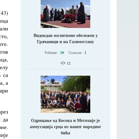
43)
 оца
али
Видовдан молитвено обележен у
сто,
Грачаници и на Газиместану
еге.
гов
Рейтинг:
10
Голосов:
1
ца,
12
елу
 са
а, а
бари
орез
и да
Одрицање од Косова и Метохије jе
не.
ампутација срца из нашег народног
бића
није