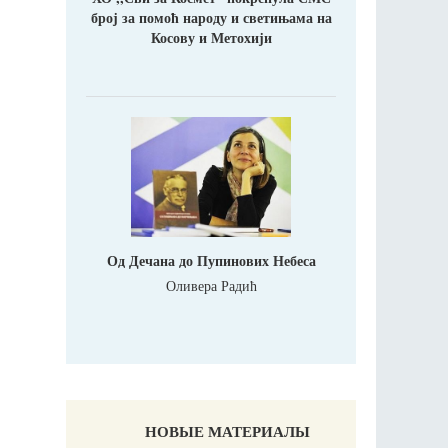
број за помоћ народу и светињама на
Косову и Метохији
Од Дечана до Пупинових Небеса
Оливера Радић
НОВЫЕ МАТЕРИАЛЫ