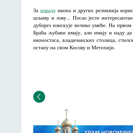
За
израду
икона и других реликвија корист
шљиву и зову... Посао јесте интересанта
дуборез изискује велико умеће. На првом 
Браћа љубави имају, али имају и наду да
иконостаса, владичанских столица, стилс
остану на свом Косову и Метохији.