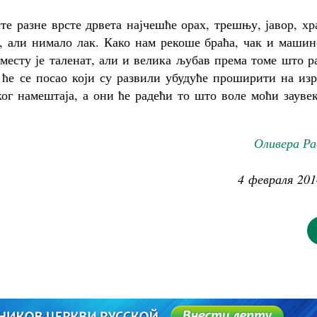
е разне врсте дрвета најчешће орах, трешњу, јавор, хр
н, али нимало лак. Како нам рекоше браћа, чак и маши
месту је таленат, али и велика љубав према томе што р
 ће се посао који су развили убудуће проширити на из
ког намештаја, а они ће радећи то што воле моћи зауве
Оливера Ра
4 февраля 201