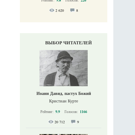
9.8
226
2 620
8
ВЫБОР ЧИТАТЕЛЕЙ
Иоанн Давид, пастух Божий
Кристиан Курте
Рейтинг:
9.9
Голосов:
1166
20 712
9