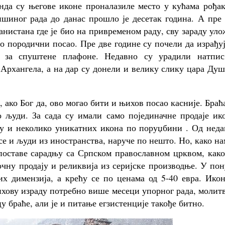
нда су његове иконе проналазиле место у кућама рођак
ишиног рада до данас прошло је десетак година. А пре
анистана где је био на привременом раду, сву зараду ул
о породични посао. Пре две године су почели да израђу
е за спуштене плафоне. Недавно су урадили натпис
Архангела, а на дар су донели и велику слику цара Ду
, ако Бог да, ово могао бити и њихов посао касније. Браћ
о људи. За сада су имали само појединачне продаје ик
 су и неколико уникатних икона по поруџбини . Од нед
 се и људи из иностранства, наруче по нешто. Но, како на
поставе сарадњу са Српском православном црквом, како
очну продају и реликвија из серијске производње. У по
их димензија, а крећу се по ценама од 5-40 евра. Ико
њихову израду потребно више месеци упорног рада, молит
 браће, али је и питање егзистенције такође битно.