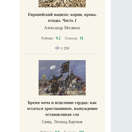
Европейский нацизм: корни, крона,
плоды. Часть 1
Александр Мосякин
Рейтинг:
9.2
Голосов:
51
1 233
Бремя меча и исцеление сердца: как
остаться христианином, вынужденно
останавливая зло
Свящ. Леонид Бартков
Рейтинг:
Голосов: