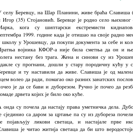
У селу Беревцу, на Шар Планини, живе браћа Славиша (
и Игор (35) Стојановић. Беревце је родно село њиховог
Марка, кога су шиптарски екстремисти киднапов
септембра 1999. године када је отишао на своје радно ме
у школу у Урошевцу, да покупи документа за себе и кол
Пратња војника КФОР-а није била сметња да он и ње
колега нестану без трага. Жена и синови су из Урошев
одакле су прогнани, дошли у стару породичну кућу у с
Беревце и ту наставили да живе. Славиша је од малена
оцем волео да ради, помагао око разних занатских послов
почео је да се бави и дуборезом. Ручно је почео да рез
омаде дрвета којих је било око куће.
А онда су почела да настају права уметничка дела. Дуб
је сјединио са даром за цртање па су из дубореза почел
се појављују ликови светаца, и настајале прве ико
Славиша је читао житија светаца да би што веродостој