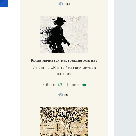
534
Когда начнется настоящая жизнь?
Из книги «Как найти свое место в
жизни​»
Рейтинг:
9.7
Голосов:
66
861