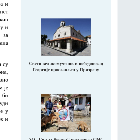
а и
 пет
ожио
ју и
 за
шана
Свети великомученик и победоносац
а су
Георгије прослављен у Призрену
она,
авно
м је
 би
нуди
не у
ве и
ХО ,,Сви за Космет“ покренула СМС