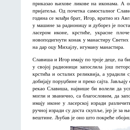
приказао њихове ликове на иконама. А о
пријатеља. Од почетка самосталног Слав
година се млађи брат, Игор, вратио из Авг
у машине за радионицу и дуборез је поста
ласером иконе, крстиће, украсне плоч
новоподигнути конак у манастиру Светих 
на дар оцу Михајлу, игуману манастира.
Славиша и Игор имају по троје деце, па би
у својој радионици запослила још петор
крстића и осталих реликвија, а урадили
добијају поруџбине и преко сајта. Јављају
рекао Славиша, највише би волели да ус
могли и званично, са благословим, да зап
имају иконе у ласерској изради различит
ручној изради су доста скупље, јер је за 
вештине. Љубав је оно што покреће обојицу