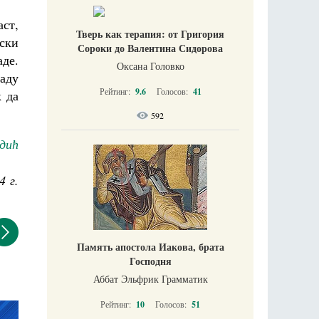
аст,
Тверь как терапия: от Григория
нски
Сороки до Валентина Сидорова
аде.
Оксана Головко
раду
Рейтинг:
9.6
Голосов:
41
к да
592
дић
4 г.
Память апостола Иакова, брата
Господня
Аббат Эльфрик Грамматик
Рейтинг:
10
Голосов:
51