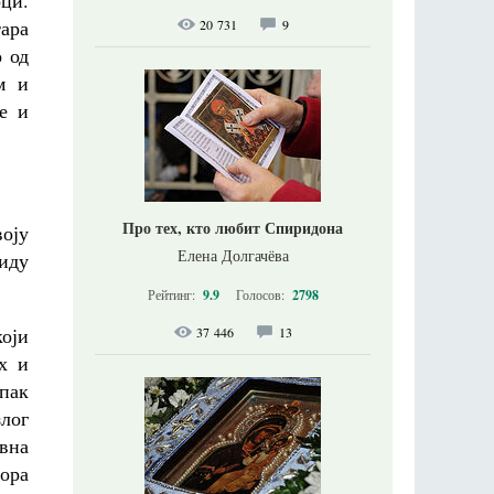
ци.
ара
20 731
9
о од
м и
е и
Про тех, кто любит Спиридона
воју
Елена Долгачёва
виду
Рейтинг:
9.9
Голосов:
2798
који
37 446
13
х и
пак
злог
вна
ора