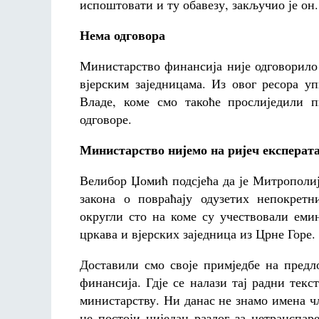
испоштовати и ту обавезу, закључио је он.
Нема одговора
Министарство финансија није одговорило
вјерским заједницама. Из овог ресора у
Владе, коме смо такоће прослиједили 
одговоре.
Министарство нијемо на ријеч експерат
Велибор Џомић подсјећа да је Митрополиј
закона о повраћају одузетих непокретн
округли сто на коме су учествовали еми
цркава и вјерских заједница из Црне Горе.
Доставили смо своје примједбе на предл
финансија. Гдје се налази тај радни текс
министарству. Ни данас не знамо имена чл
не постоји ниједан разлог за нетранспа