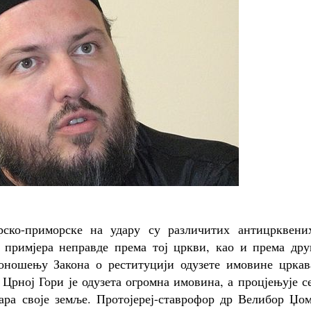
ско-приморске на удару су различитих антицрквени
 примјера неправде према тој цркви, као и према дру
доношењу Закона о реституцији одузете имовине цркав
 Црној Гори је одузета огромна имовина, а процјењује с
тара своје земље. Протојереј-ставрофор др Велибор Џо