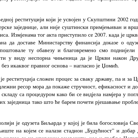
ведној реституцији који је усвојен у Скупштини 2002 го
вјерске заједнице, али није суштински примјењиван и вр
иса. Измјенама тог акта приступило се 2007. када је црк
ана да доставе Министарству финансија доказе о одузе
поштовале ту обавезу и благовремено смо поднијели 
ати у виду неспорна чињеница да је Цркви након Дру
к без икаквог правног основа – нагласио је Џомић.
 је реституција сложен процес за сваку државу, па и за 
длежни ресор мора да покаже стручност, ефикасност и д
 складу са процедуром како би се видјела намјера у пог
их заједница тако што ће барем почети рјешавање пробл
ији је одузета Биљарда у којој је била богословија Св
љиште на којем се налази стадион „Будућност” и добар