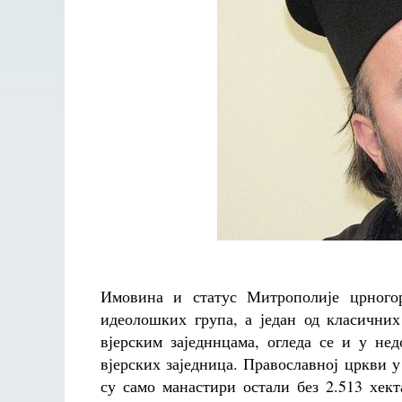
Имовина и статус Митрополије црногор
идеолошких група, а један од класичних
вјерским заједннцама, огледа се и у не
вјерских заједница. Православној цркви у
су само манастири остали без 2.513 хек