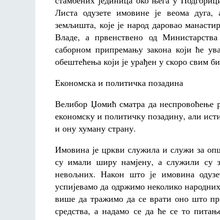
стамбених јединица око њега у Подгориц
Листа одузете имовине је веома дуга, 
земљишта, које је народ даровао манаст
Владе, а првенствено од Министарства
саборном припремању закона који ће ув
обештећења који је урађен у скоро свим б
Економска и политичка позадина
Велибор Џомић сматра да неспровоћење р
економску и политичку позадину, али ист
и ону хуману страну.
Имовина је цркви служила и служи за опш
су имали ширу намјену, а служили су 
невољних. Након што је имовина одузе
успијевамо да одржимо неколико народних
више да тражимо да се врати оно што пр
средства, а надамо се да ће се то пита