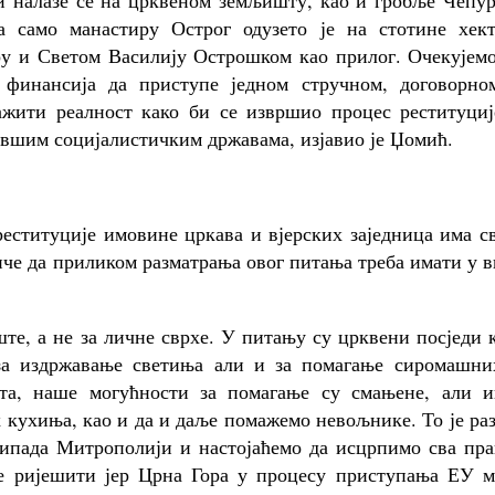
и налазе се на црквеном земљишту, као и гробље Чепур
а само манастиру Острог одузето је на стотине хект
иру и Светом Василију Острошком као прилог. Очекујем
 финансија да приступе једном стручном, договорно
ажити реалност како би се извршио процес реституциј
ившим социјалистичким државама, изјавио је Џомић.
еституције имовине цркава и вјерских заједница има с
иче да приликом разматрања овог питања треба имати у 
те, а не за личне сврхе. У питању су црквени посједи 
за издржавање светиња али и за помагање сиромашни
та, наше могућности за помагање су смањене, али и
 кухиња, као и да и даље помажемо невољнике. То је ра
ипада Митрополији и настојаћемо да исцрпимо сва пра
ње ријешити јер Црна Гора у процесу приступања ЕУ м