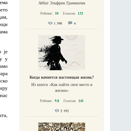
ема
Аббат Эльфрик Грамматик
зето
Рейтинг:
10
Голосов:
132
дам,
вици
1 398
4
вама
 је
у у
амо
тара
Когда начнется настоящая жизнь?
њско
Из книги «Как найти свое место в
иру
жизни​»
анас
Рейтинг:
9.8
Голосов:
141
2 192
шта,