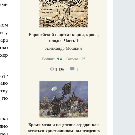
ами
ном
ли у
Европейский нацизм: корни, крона,
тара
плоды. Часть 1
 око
Александр Мосякин
ехер
Рейтинг:
9.4
Голосов:
92
2 136
1
љује
како
тву
о по
мска
Бремя меча и исцеление сердца: как
дно
остаться христианином, вынужденно
ема