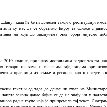
 „Дану” када ће бити донесен закон о реституцији имо
питили су нас да се обратимо Бироу за односе с јавно
питања на која до закључења овог броја нијесмо доб
а
а 2010. године, приликом достављања радног текста на
их ствари црквама и вјерским заједницама организов
нентни правници из земље и региона, као и представн
ожени текст и од тада до данас ни гласа из Министарс
т нацрта закона данас бојим се да не знају ни у надле
анова радне групе која је припремала тај текст. Сматра
рентно поступање у том важном јавном послу. Ускоро ћ