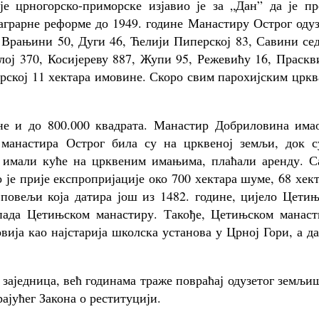
е црногорско-приморске изјавио је за „Дан” да је пр
 аграрне реформе до 1949. године Манастиру Острог оду
 Врањини 50, Дуги 46, Ћелији Пиперској 83, Савини се
лој 370, Косијереву 887, Жупи 95, Режевићу 16, Праск
брској 11 хектара имовине. Скоро свим парохијским црк
е и до 800.000 квадрата. Манастир Добриловина имао
 манастира Острог била су на црквеној земљи, док с
у имали куће на црквеним имањима, плаћали аренду. С
је прије експропријације око 700 хектара шуме, 68 хек
 повељи која датира још из 1482. године, цијело Цети
ипада Цетињском манастиру. Такође, Цетињском манаст
вија као најстарија школска установа у Црној Гори, а д
 заједница, већ годинама траже повраћај одузетог земљи
јућег Закона о реституцији.