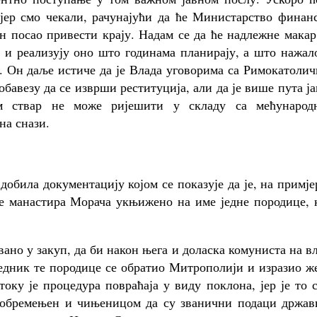
 јер смо чекали, рачунајући да ће Министарство финан
н посао привести крају. Надам се да ће надлежне макар
е и реализују оно што годинама планирају, а што нажал
. Он даље истиче да је Влада уговорима са Римокатоли
бавезу да се изврши реституција, али да је више пута ј
ом ствар не може ријешити у складу са мећународ
на снази.
обила документацију којом се показује да је, на примје
е манастира Морача укњижено на име једне породице, к
авано у закуп, да би након њега и доласка комуниста на в
едник те породице се обратио Митрополији и изразио ж
оку је процедура повраћаја у виду поклона, јер је то 
е обремењен и чињеницом да су званични подаци држав