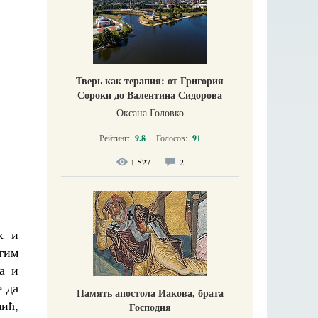
Тверь как терапия: от Григория
Сороки до Валентина Сидорова
Оксана Головко
Рейтинг:
9.8
Голосов:
91
1 527
2
х и
гим
а и
е да
Память апостола Иакова, брата
мић,
Господня