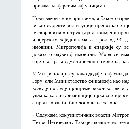
црквама и вјерским заједницама.
Нови закон се не припрема, а Закон о пра
је као субјекте реституције препознао и 
је својеврсна опструкција у примјени проп
и вјерским заједницама дат рок од 90 д
имовини. Митрополија и епархије су ис
доказа о одузетој имовини. Мора се им
свјетског рата одузета велика имовина, ча
У Митрополији су, како додаје, свјесни да
Гору, али Министарство финансија као на
вољу у погледу припреме законског акта у
уклањања дискриминације цркава и вјерск
а први корак би био доношење закона.
- Одлукама комунистичких власти Митропол
Петра Цетињског. Такође, комплетно зем