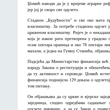
Џомић наводи да је у вријеме аграрне р
јер јој је скоро све одузето.
Стадион „Будућности” и све око њега п
власништву. За потребе стадиона одузет ј
црквеном власништву. Ријеч је о некадаш
која је након рата претворена у градско
осам хектара ораница и око 76 хектара лив
махали, а једна на Гумну Станића, објашњ
Подсјећа да Министарство финансија већ 
израду Закона о реституцији и обештећењ
да ту активност и спроведе. Џомић исти
финансија поднијела 129 доказа о одузето
том питању.
Он објашњава да су цркве и вјерске заје
заједница, сходно одредбама садашњег
одузете имовине, а да се Закон о праве