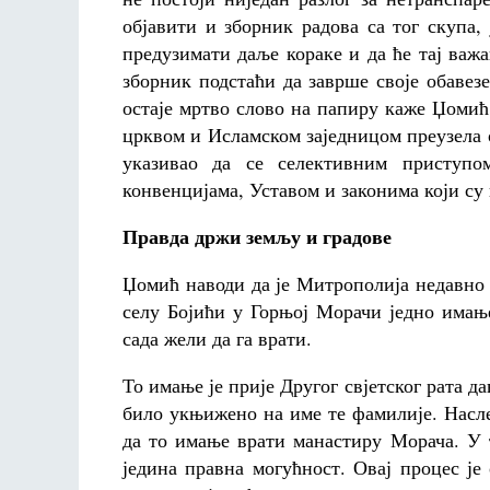
објавити и зборник радова са тог скупа,
предузимати даље кораке и да ће тај важа
зборник подстаћи да заврше своје обавез
остаје мртво слово на папиру каже Џомић
црквом и Исламском заједницом преузела о
указивао да се селективним приступ
конвенцијама, Уставом и законима који су 
Правда држи земљу и градове
Џомић наводи да је Митрополија недавно д
селу Бојићи у Горњој Морачи једно имањ
сада жели да га врати.
То имање је прије Другог свјетског рата д
било укњижено на име те фамилије. Насл
да то имање врати манастиру Морача. У т
једина правна могућност. Овај процес ј