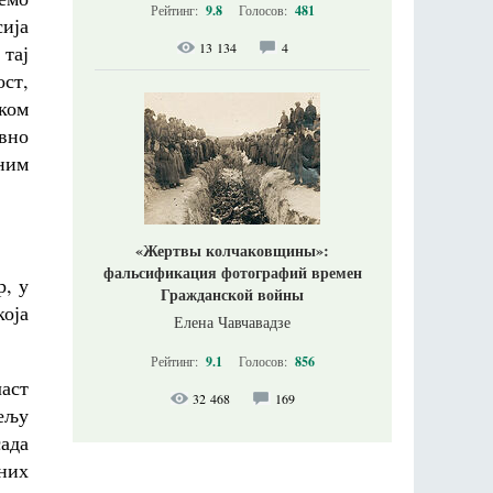
Рейтинг:
9.8
Голосов:
481
сија
13 134
4
 тај
ост,
чком
авно
ним
«Жертвы колчаковщины»:
фальсификация фотографий времен
р, у
Гражданской войны
оја
Елена Чавчавадзе
Рейтинг:
9.1
Голосов:
856
ласт
32 468
169
ељу
сада
них