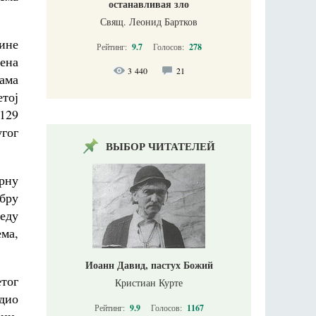
останавливая зло
Свящ. Леонид Бартков
дине
Рейтинг:
9.7
Голосов:
278
шена
3 440
21
вама
тој
129
гог
ВЫБОР ЧИТАТЕЛЕЙ
Црну
обру
леду
ема,
Иоанн Давид, пастух Божий
етог
Кристиан Курте
 дио
Рейтинг:
9.9
Голосов:
1167