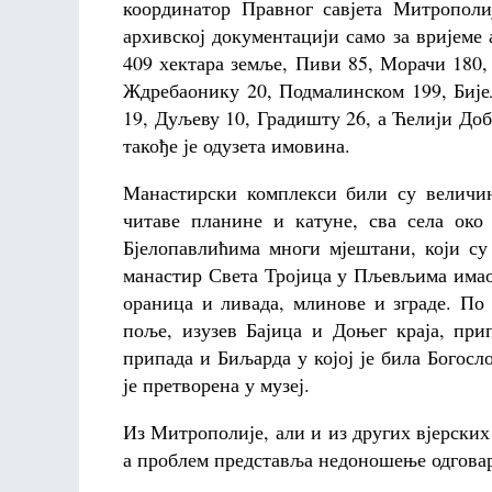
координатор Правног савјета Митрополиј
архивској документацији само за вријеме
409 хектара земље, Пиви 85, Морачи 180,
Ждребаонику 20, Подмалинском 199, Бије
19, Дуљеву 10, Градишту 26, а Ћелији До
такође је одузета имовина.
Манастирски комплекси били су величин
читаве планине и катуне, сва села око
Бјелопавлићима многи мјештани, који с
манастир Света Тројица у Пљевљима имао 
ораница и ливада, млинове и зграде. По
поље, изузев Бајица и Доњег краја, пр
припада и Биљарда у којој је била Богосло
је претворена у музеј.
Из Митрополије, али и из других вјерских
а проблем представља недоношење одговара