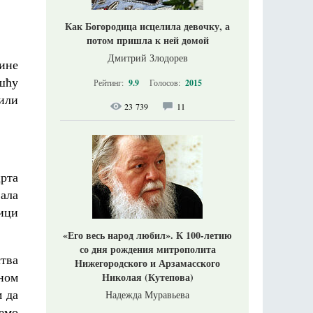
Как Богородица исцелила девочку, а
потом пришла к ней домой
Дмитрий Злодорев
вине
шћу
Рейтинг:
9.9
Голосов:
2015
или
23 739
11
црта
ала
ици
«Его весь народ любил». К 100-летию
со дня рождения митрополита
тва
Нижегородского и Арзамасского
жном
Николая (Кутепова)
м да
Надежда Муравьева
емо