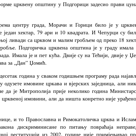
еформе црквену општину у Подгорици задесио прави цун
рема центру града, Морачи и Горици било је у цркве
е један хектар, 79 ари и 10 квадрата. И Чепурци су би
њој ливади са црквом и малим гробљем од преко 18 хек
 гробље. Подгоричка црквена општина је у граду имала
ада. Имала је и пет кућа. Двије су на Тећији, двије у Џ
ава за „Дан” Џомић.
десетак година у сваком годишњем програму рада најав
у одузете имовине цркава и вјерских заједница, али ни
че да је Митрополија прије неколико година Министарс
ј црквеној имовини, али да ништа конретно није урађен
днице, и то Православна и Римокатоличка црква и Исла
 закона дискриминисане по питању повраћаја неправе
дној реституцији из 2002. године није примјењивао пр