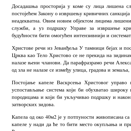
Досадашња просторија у коме су лица лишена сло
постојећем Закону о извршењу кривичних санкција 
неадекватна. Овим новим објектом лицима лишени
служби, а уз подршку Управе за извршење кри
будућности бити омогућен интензивнији и системат
Христове речи из Јеванђеља У тамници бејах и по
Црква као Тело Христово се не прекида на зидинама
налазе њени чланови. Да парафразрамо речи Алекса
од зла не налазе се између улица, градова и земаља,
Постојање капеле Васкрсења Христовог управо 
успостављање система који би обухватао широку
породицама и који би укључивао подршку и након 
затворских зидова.
Капела од око 40м2 је у потпуности живописана са
капеле у нади да ће то бити место окупљања и пр