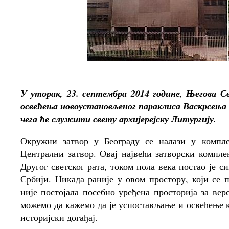
У уторак, 23. септембра 2014 године, Његова С
освећења новоустановљеног параклиса Васкрсења 
чега ће служити свету архијерејску Литургију.
Окружни затвор у Београду се налази у компле
Централни затвор. Овај највећи затворски компле
Другог светског рата, током пола века постао је 
Србији. Никада раније у овом простору, који се 
није постојала посебно уређена просторија за ве
можемо да кажемо да је успостављање и освећење 
историјски догађај.