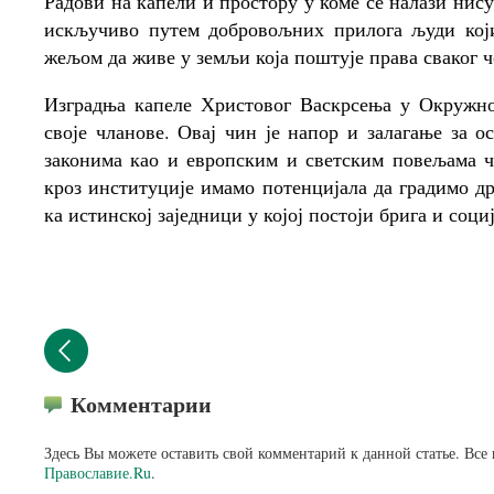
Радови на капели и простору у коме се налази нис
искључиво путем добровољних прилога људи који
жељом да живе у земљи која поштује права сваког ч
Изградња капеле Христовог Васкрсења у Окружно
своје чланове. Овај чин је напор и залагање за 
законима као и европским и светским повељама ч
кроз институције имамо потенцијала да градимо др
ка истинској заједници у којој постоји брига и со
Комментарии
Здесь Вы можете оставить свой комментарий к данной статье. Все
Православие.Ru
.