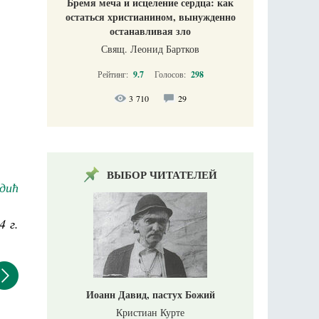
Бремя меча и исцеление сердца: как
остаться христианином, вынужденно
останавливая зло
Свящ. Леонид Бартков
Рейтинг:
9.7
Голосов:
298
3 710
29
ВЫБОР ЧИТАТЕЛЕЙ
дић
4 г.
Иоанн Давид, пастух Божий
Кристиан Курте