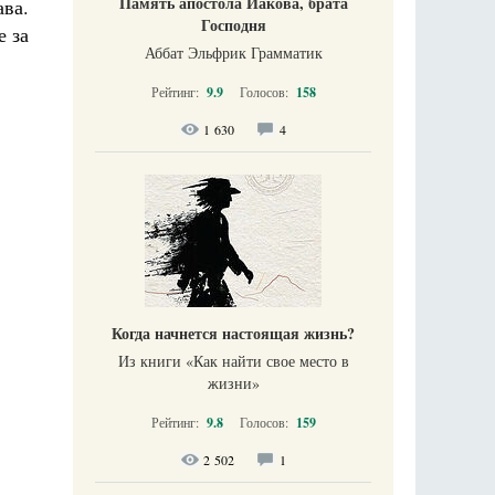
Память апостола Иакова, брата
ва.
Господня
е за
Аббат Эльфрик Грамматик
Рейтинг:
9.9
Голосов:
158
1 630
4
Когда начнется настоящая жизнь?
Из книги «Как найти свое место в
жизни​»
Рейтинг:
9.8
Голосов:
159
2 502
1