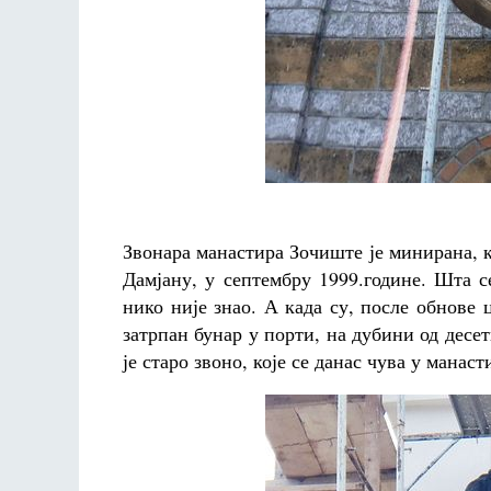
Звонара манастира Зочиште је минирана, 
Дамјану, у септембру 1999.године. Шта се
нико није знао. А када су, после обнове
затрпан бунар у порти, на дубини од десет
је старо звоно, које се данас чува у манаст