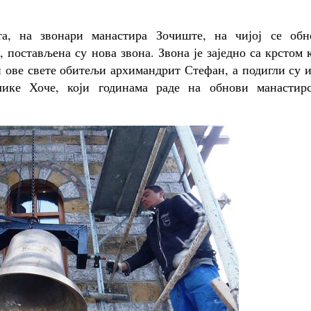
а, на звонари манастира Зочиште, на чијој се обн
постављена су нова звона. Звона је заједно са крстом 
н ове свете обитељи архимандрит Стефан, а подигли су 
ике Хоче, који годинама раде на обнови манастирс