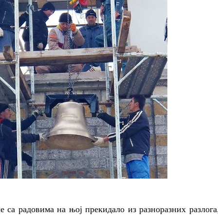
е са радовима на њој прекидало из разноразних разлога