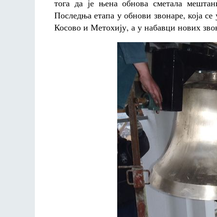
тога да је њена обнова сметала мештан
Последња етапа у обнови звонаре, која се
Косово и Метохију, а у набавци нових зво