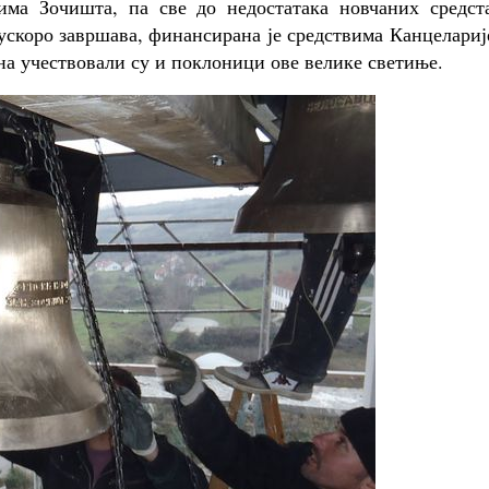
има Зочишта, па све до недостатака новчаних средста
 ускоро завршава, финансирана је средствима Канцелариј
на учествовали су и поклоници ове велике светиње.