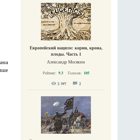
Европейский нацизм: корни, крона,
плоды. Часть 1
ана
Александр Мосякин
више
Рейтинг:
9.3
Голосов:
105
2 397
2