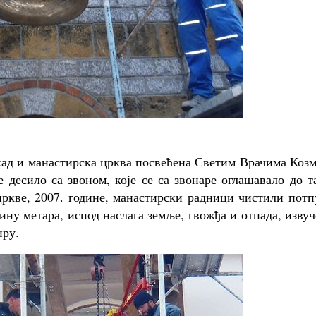
кад и манастирска црква посвећена Светим Врачима Коз
 десило са звоном, које се са звонаре оглашавало до т
 цркве, 2007. године, манастирски радници чистили пот
ину метара, испод наслага земље, гвожђа и отпада, изву
иру.