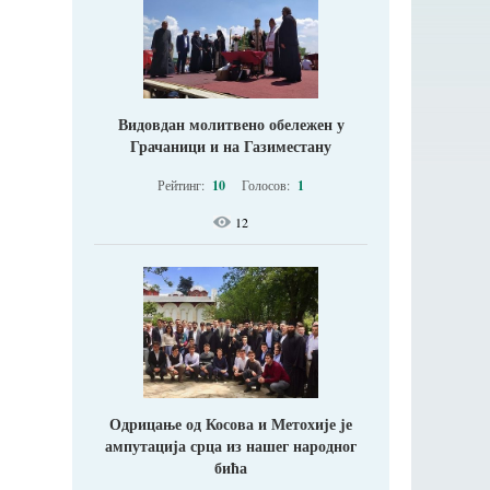
Видовдан молитвено обележен у
Грачаници и на Газиместану
Рейтинг:
10
Голосов:
1
12
Одрицање од Косова и Метохије jе
ампутација срца из нашег народног
бића