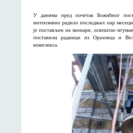
У данима пред почетак Божићног пост
интензивно радило последњих пар месеци, 
је постављен на звонари, освештао игума
поставили радници из Ораховца и Вел
комплекса.