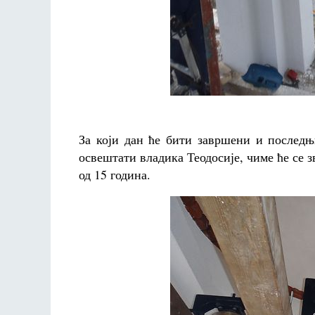
За који дан ће бити завршени и последњ
освештати владика Теодосије, чиме ће се 
од 15 година.