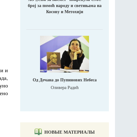
број за помоћ народу и светињама на
Косову и Метохији
ми и
ада,
Од Дечана до Пупинових Небеса
пуно
Оливера Радић
чено
НОВЫЕ МАТЕРИАЛЫ