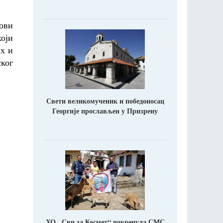
ови
који
их и
ког
Свети великомученик и победоносац
Георгије прослављен у Призрену
ХО ,,Сви за Космет“ покренула СМС