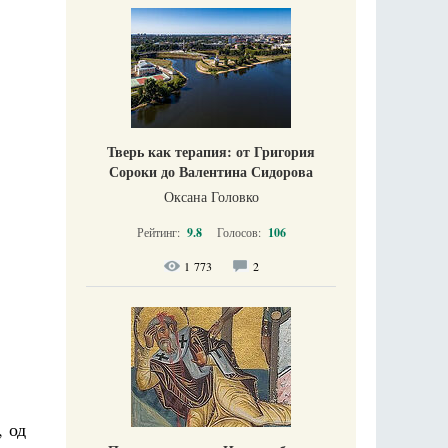
Тверь как терапия: от Григория
Сороки до Валентина Сидорова
Оксана Головко
Рейтинг:
9.8
Голосов:
106
1 773
2
, од