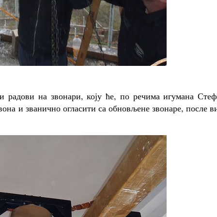
и радови на звонари, коју ће, по речима игумана Стеф
звона и званично огласити са обновљене звонаре, после 