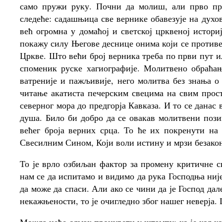
само пружи руку. Почни да молиш, али прво пр
следеће: садашњица све вернике обавезује на духо
већ огромна у домаћој и светској црквеној истор
покажу силу Његове деснице онима који се противе
Цркве. Што већи број верника треба по први пут и
споменик руске хагиографије. Молитвено обраћање
ватреније и пажљивије, него молитва без знања 
читање акатиста печерским свецима на свим прос
северног мора до предгорја Кавказа. И то се данас
душа. Било би добро да се овакав молитвени позив
већег броја верних срца. То ће их покренути н
Свесилним Сином, Који воли истину и мрзи безако
То је врло озбиљан фактор за промену критичне с
нам се да испитамо и видимо да рука Господња ниј
да може да спаси. Али ако се чини да је Господ да
некажњености, то је очигледно због нашег неверја. 