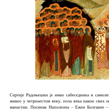
Сергије Радоњешки је имао сабеседника и самолит
живео у четрнаестом веку, пола века након свих о
манастир. Посинак Наполеона – Ежен Болгарне – 