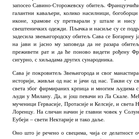
запосео Савино-Сторожевску обитељ. Французчићи
галантни каваљери, колико насилници, богоборци
иконе, храмове су претварали у штале и нису 
свештеничких одежди. Пљачка и насиље су се подр
задесила звењигородску обитељ Сава се Богарнеу ј
на јави и јасно му заповеда да не разара обите
преживети рат и да ће поново видети рођену Фра
сигурно, с хиљадама других сународника.
Сава је покровитељ Звењигорода и свог манастира
историји, живљи од нас и јачи од нас. Такви су 
света због фирмираних крпица и многим људима с
људи у Милану. Да, и још певачи из Ла Скале. Ме
мученици Гервасије, Протасије и Келсије, и света 
Лоренцу. На сличан начин је главни човек у Солу
Еубеји – свети Нектарије и тако даље.
Оно што је речено о свецима, чија се делатност 