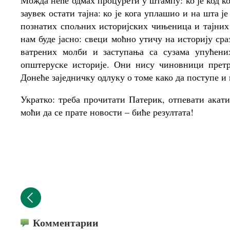
Можда неће одмах процурети у штампу: ко је код ко
заувек остати тајна: ко је кога уплашио и на шта ј
познатих спољних историјских чињеница и тајних
нам буде јасно: свеци моћно утичу на историју ср
ватрених молби и заступања са сузама упућени
општеруске историје. Они нису чиновници претр
Донеће заједничку одлуку о томе како да поступе и
Укратко: треба прочитати Патерик, отпевати акат
моћи да се прате новости – биће резултата!
Комментарии