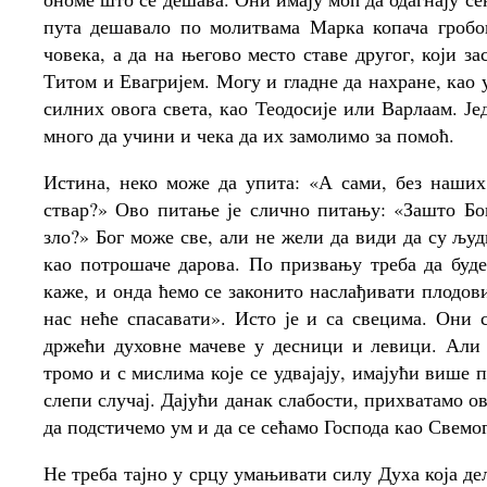
пута дешавало по молитвама Марка копача гробо
човека, а да на његово место ставе другог, који за
Титом и Евагријем. Могу и гладне да нахране, као 
силних овога света, као Теодосије или Варлаам. Ј
много да учини и чека да их замолимо за помоћ.
Истина, неко може да упита: «А сами, без наших
ствар?» Ово питање је слично питању: «Зашто Бо
зло?» Бог може све, али не жели да види да су љу
као потрошаче дарова. По призвању треба да буд
каже, и онда ћемо се законито наслађивати плодов
нас неће спасавати». Исто је и са свецима. Они 
држећи духовне мачеве у десници и левици. Ал
тромо и с мислима које се удвајају, имајући више 
слепи случај. Дајући данак слабости, прихватамо 
да подстичемо ум и да се сећамо Господа као Свемо
Не треба тајно у срцу умањивати силу Духа која де