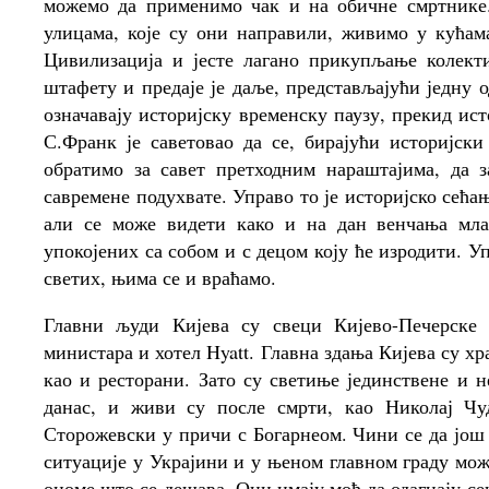
можемо да применимо чак и на обичне смртнике.
улицама, које су они направили, живимо у кућам
Цивилизација и јесте лагано прикупљање колекти
штафету и предаје је даље, представљајући једну 
означавају историјску временску паузу, прекид ист
С.Франк је саветовао да се, бирајући историјск
обратимо за савет претходним нараштајима, да
савремене подухвате. Управо то је историјско сећа
али се може видети како и на дан венчања млад
упокојених са собом и с децом коју ће изродити. У
светих, њима се и враћамо.
Главни људи Кијева су свеци Кијево-Печерске
министара и хотел Hyatt. Главна здања Кијева су х
као и ресторани. Зато су светиње јединствене и 
данас, и живи су после смрти, као Николај Чу
Сторожевски у причи с Богарнеом. Чини се да још
ситуације у Украјини и у њеном главном граду мо
ономе што се дешава. Они имају моћ да одагнају се