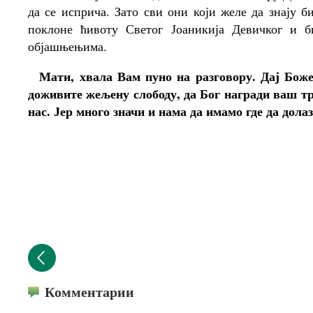
да се исприча. Зато сви они који желе да знају б
поклоне ћивоту Светог Јоаникија Девичког и б
објашњењима.
Мати, хвала Вам пуно на разговору. Дај Боже
доживите жељену слободу, да Бог награди ваш тру
нас. Јер много значи и нама да имамо где да дола
Комментарии