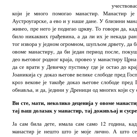
учествова
који је много помогао манастир. Манастир ј
Аустроугарске, а ево и у наше дане. У близини мана
живео, пре него је подигао цркву. То говори да, ка
било никаквих грађевина, а да ли их је некада ран
тог извора у једном огромном, шупљом дрвету, да б
овоме манастиру, да би један период после, покуш
део његовог родног краја, провео у манастиру Црна 
да се врати у Девичку пустињу где је остао до к
Јоаникија су доказ његове велике слободе пред Гос
кроз векове је такође доказ његове слободе пред
обнавља, и да, једини у Дреници од многих који су 
Ви сте, мати, неколико деценија у овоме манасти
тај ваш долазак у манастир, тај доживљај и суср
Ја сам била дете, имала сам само 12 година, ка
манастир је нешто што је моје лично. А што се