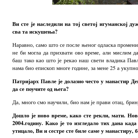
Ви сте је наследили на тој светој игуманској д
сва та искушења?
Наравно, само што се после њеног одласка промени
не би могла да прихвати ово време, али мислим да
баш тако као што је рекао наш свети владика Павле
нама био епископ многе године, за мене 25 а укупно
Патријарх Павле је долазио често у манастир Де
да се поучите од њега?
Да, много смо научили, био нам је прави отац, брину
Дошло је ново време, како сте рекли, мати. Но
2004.годину. Како је то изгледало тих дана када
утицало, Ви и сестре сте биле саме у манастиру, 