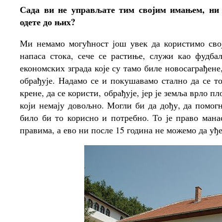
Сада ви не управљате тим својим имањем, ни
одете до њих?
Ми немамо могућност још увек да користимо свој
напаса стока, сече се растиње, служи као фудба
економских зграда које су тамо биле новосаграђене
обрађује. Надамо се и покушавамо стално да се т
крене, да се користи, обрађује, јер је земља врло п
који немају довољно. Могли би да дођу, да помогн
било би то корисно и потребно. То је право мана
правима, а ево ни после 15 година не можемо да уђ