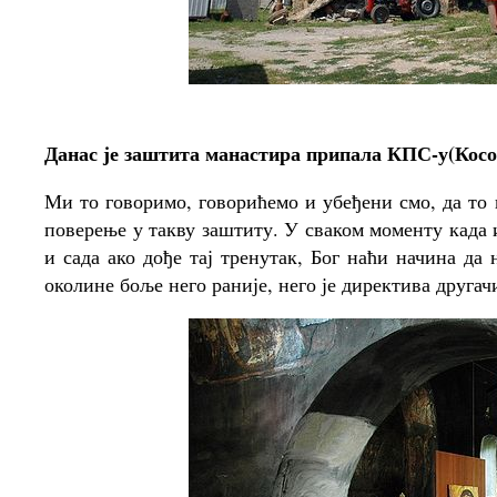
Данас је заштита манастира припала КПС-у(Косов
Ми то говоримо, говорићемо и убеђени смо, да то н
поверење у такву заштиту. У сваком моменту када и
и сада ако дође тај тренутак, Бог наћи начина да
околине боље него раније, него је директива другачи