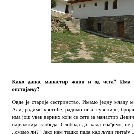
Како данас манастир живи и од чега? Има 
опстајању?
Овде је старије сестринство. Имамо једну младу м
Али, радимо крстиће, радимо неке сувенире, броја
има још увек верних који се сете за манастир Девич
најважнија слобода. Слобода да, када изађемо, не
,,смемо ли?“ Јако нам тешко пада кад људи питају 