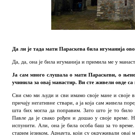
Да ли је тада мати Параскева била игуманија ово
Да, да, она је била игуманија и примила ме у манас
Ја сам много слушала о мати Параскеви, о њено
учинила за овај манастир. Ви сте живели овде с
Сви смо ми људи и сви имамо своје мане и своје 
причају негативне ствари, а ја која сам живела пор
шта бих могла да поправим. Зато што је то било 
Павле да је свако рођен и дошао у своје време. 
испунити. Али, она је била особа баш за то време
старим језиком, Арнаута, који су окруживали овај м