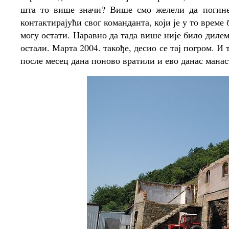
шта то више значи? Више смо желели да погине
контактирајући свог команданта, који је у то врем
могу остати. Наравно да тада више није било дилем
остали. Марта 2004. такође, десио се тај погром. И 
после месец дана поново вратили и ево данас манаст