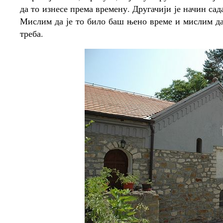
да то изнесе према времену. Другачији је начин са
Мислим да је то било баш њено време и мислим да 
треба.