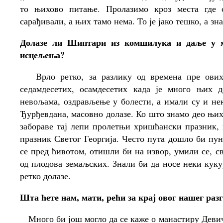
то њихово питање. Пролазимо кроз места где 
сарађивали, а њих тамо нема. То је јако тешко, а з
Долазе ли Шиптари из комшилука и даље у м
исцељења?
Врло ретко, за разлику од времена пре ових д
седамдесетих, осамдесетих када је много њих 
невољама, оздрављење у болести, а имали су и нек
Ђурђевдана, масовно долазе. Ко што знамо део њих
забораве тај лепи пролетњи хришћански празник, 
празник Светог Георгија. Често пута дошло би пу
се пред ћивотом, отишли би на извор, умили се, с
од плодова земаљских. Знали би да носе неки куку
ретко долазе.
Шта ћете нам, мати, рећи за крај овог нашег раз
Много би још могло да се каже о манастиру Девич.