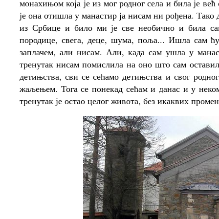
монахињом која је из мог родног села и била је већ
је она отишла у манастир ја нисам ни рођена. Тако
из Србице и било ми је све необично и била са
породице, свега, деце, шума, поља... Ишла сам 
заплачем, али нисам. Али, када сам ушла у мана
тренутак нисам помислила на оно што сам оставила
детињства, сви се сећамо детињства и свог родног
жаљењем. Тога се понекад сећам и данас и у нек
тренутак је остао целог живота, без икаквих промен