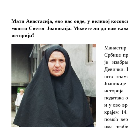
Мати Анастасија, ево нас овде, у великој косовс
мошти Светог Јоаникија. Можете ли да нам каже
историји?
Манастир
Србице пр
је изабр
Девички. Н
што знамо
Јоаникије
историја
података 
и у ово вр
крајем 14
помоћ вер
има необи