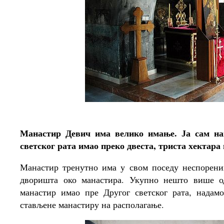
Манастир Девич има велико имање. Ја сам наи
светског рата имао преко двеста, триста хектар
Манастир тренутно има у свом поседу неспорени
дворишта око манастира. Укупно нешто више од
манастир имао пре Другог светског рата, надамо
стављене манастиру на располагање.