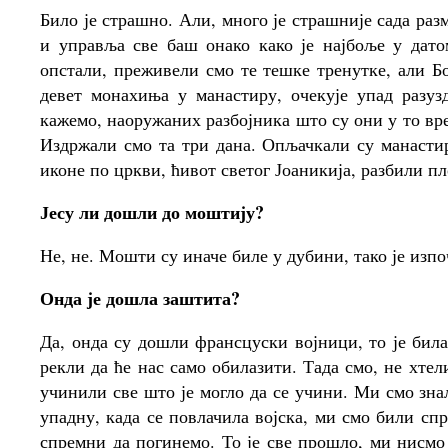
Било је страшно. Али, много је страшније сада раз
и управља све баш онако како је најбоље у датом
опстали, преживели смо те тешке тренутке, али Бог
девет монахиња у манастиру, очекује упад разуз
кажемо, наоружаних разбојника што су они у то вре
Издржали смо та три дана. Опљачкали су манастир
иконе по цркви, ћивот светог Јоаникија, разбили пл
Јесу ли дошли до моштију?
Не, не. Мошти су иначе биле у дубини, тако је изпо
Онда је дошла заштита?
Да, онда су дошли франсцуски војници, то је бил
рекли да ће нас само обилазити. Тада смо, не хтел
учинили све што је могло да се учини. Ми смо знал
упадну, када се повлачила војска, ми смо били сп
спремни да погинемо. То је све прошло, ми нисмо