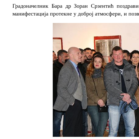
Градоначелник Бара др Зоран Срзентић поздрави
манифестација протекне у доброј атмосфери, и поз