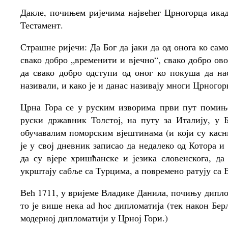
Дакле, почињем ријечима највећег Црногорца икада
Тестамент.
Страшне ријечи: Да Бог да јаки да од онога ко сам
свако добро „временити и вјечно“, свако добро ово
да свако добро одступи од оног ко покуша да на
називали, и како је и данас називају многи Црногор
Црна Гора се у руским изворима први пут помиње 
руски државник Толстој, на путу за Италију, у 
обучавалим поморским вјештинама (и који су касн
је у свој дневник записао да недалеко од Котора 
да су вјере хришћанске и језика словенскога, д
укрштају сабље са Турцима, а повремено ратују са 
Већ 1711, у вријеме Владике Данила, почињу дипло
то је више нека ad hoc дипломатија (тек након Бер
модерној дипломатији у Црној Гори.)