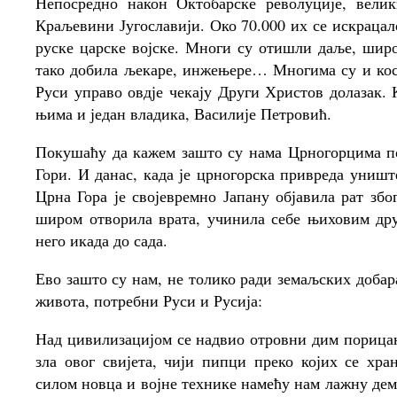
Непосредно након Октобарске револуције, вели
Краљевини Југославији. Око 70.000 их се искрацал
руске царске војске. Многи су отишли даље, широ
тако добила љекаре, инжењере… Многима су и ко
Руси управо овдје чекају Други Христов долазак.
њима и један владика, Василије Петровић.
Покушаћу да кажем зашто су нама Црногорцима по
Гори. И данас, када је црногорска привреда уништ
Црна Гора је својевремно Јапану објавила рат збо
широм отворила врата, учинила себе њиховим др
него икада до сада.
Ево зашто су нам, не толико ради земаљских добара,
живота, потребни Руси и Русија:
Над цивилизацијом се надвио отровни дим пориц
зла овог свијета, чији пипци преко којих се хр
силом новца и војне технике намећу нам лажну дем