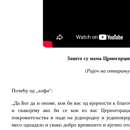
Зашто су нама Црногорцим
(Ријеч на отварању
Почећу од „алфа“:
„Да Бог да и ономе, кои би вас од вјерности к бла
и свакојему ако би се кои из вас Церногорац
покровитељства и наде на једнородну и јединовјер
месо одпадало и свако добро временито и вјечно от