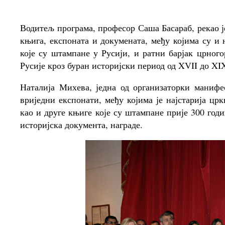
Водитељ програма, професор Саша Басараб, рекао је
књига, експоната и докумената, међу којима су и 
које су штампане у Русији, и ратни барјак црног
Русије кроз буран историјски период од XVII до XIX
Наталија Михева, једна од организаторки манифес
вриједни експонати, међу којима је најстарија цр
као и друге књиге које су штампане прије 300 годи
историјска документа, награде.