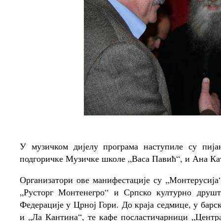
У музичком дијелу програма наступиле су пија
подгоричке Музичке школе „Васа Павић“, и Ана Ка
Организатори ове манифестације су „Монтерусија“
„Русторг Монтенегро“ и Српско културно друш
Федерације у Црној Гори. До краја седмице, у бар
и „Ла Кантина“, те кафе посластичарници „Центр