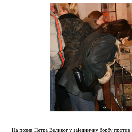
На позив Петра Великог у заједничку борбу против