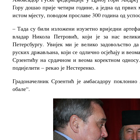
Гору дошао прије четири године, а једна од првих 
истом мјесту, поводом прославе 300 година од усп
– Тада су били изложени изузетно вриједни артефак
владар Никола Петровић, који је за нас велик
Петерсбургу. Увијек ми је велико задовољство да
руских држављана, који се одлично осјећају и вео
Срзентићу на срдачном и веома коректном односу.
подијелити – рекао је Нестеренко.
Градоначелник Срзентић је амбасадору поклонио 
обале“.