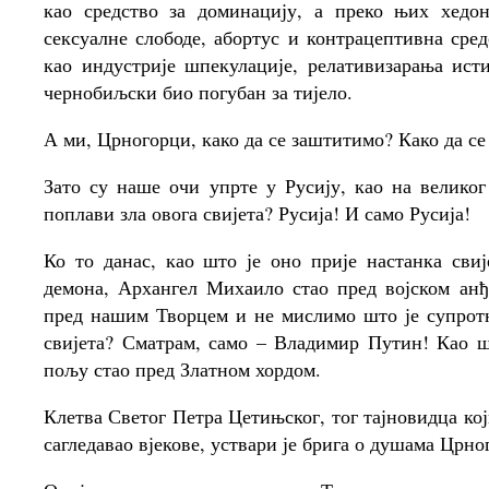
као средство за доминацију, а преко њих хедони
сексуалне слободе, абортус и контрацептивна сред
као индустрије шпекулације, релативизарања исти
чернобиљски био погубан за тијело.
А ми, Црногорци, како да се заштитимо? Како да се
Зато су наше очи упрте у Русију, као на великог
поплави зла овога свијета? Русија! И само Русија!
Ко то данас, као што је оно прије настанка сви
демона, Архангел Михаило стао пред војском анђ
пред нашим Творцем и не мислимо што је супротн
свијета? Сматрам, само – Владимир Путин! Као ш
пољу стао пред Златном хордом.
Клетва Светог Петра Цетињског, тог тајновидца ко
сагледавао вјекове, уствари је брига о душама Црно