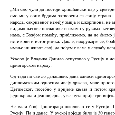
„Ми смо чули да постоји хришћански цар у сјеверно
смо ми у овим брдима затворени са свију страна…
народа, сакривеног између змија и шкорпиона, не 
видимо његове посланике и имамо у рукама његову
нама, с Божјом помоћу, приближимо, да не бисмо ј
исте крви и истог језика. Дакле, наоружајте се, бр
имање ни живот свој, да пођем с вама у службу ца
Ускоро је Владика Данило отпутовао у Русију и 
црногорском народу.
Од тада па све до данашњих дана односи црногорск
дипломатским односима двеју држава, мале црногор
Цетињског, посебно у вријеме књаза и потом кр
једнокрвна и једновјерна, ужегнута прије три вијека
Не мали број Црногораца школовао се у Русији. П
Русију. Па и данас. У руској војсци било је 30 ген