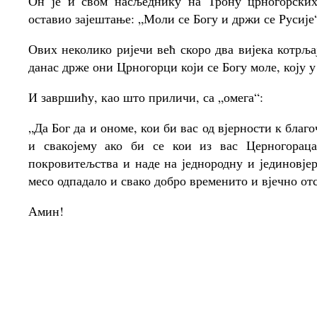
Он је и свом насљеднику на Трону црногорски
оставио зајештање: „Моли се Богу и држи се Русије
Ових неколико ријечи већ скоро два вијека котрља
данас држе они Црногорци који се Богу моле, коју у 
И завршићу, као што приличи, са „омега“:
„Да Бог да и ономе, кои би вас од вјерности к бла
и свакојему ако би се кои из вас Церногорац
покровитељства и наде на једнородну и јединовјер
месо одпадало и свако добро временито и вјечно от
Амин!