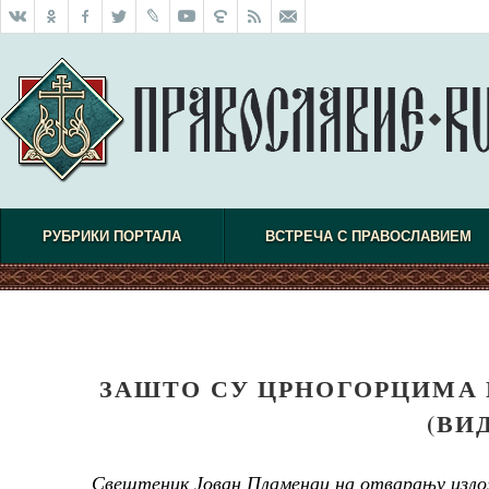
РУБРИКИ ПОРТАЛА
ВСТРЕЧА С ПРАВОСЛАВИЕМ
ЗАШТО СУ ЦРНОГОРЦИМА 
(ВИ
Свештеник Јован Пламенац на отварању изло