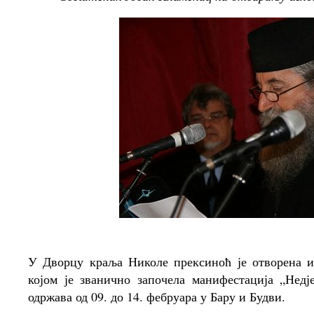
У Дворцу краља Николе прексиноћ је отворена и
којом је званично започела манифестација „Нед
одржава од 09. до 14. фебруара у Бару и Будви.