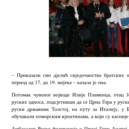
– Приказали смо дјелић свједочанства братских 
период од 17. до 19. вијека – казала је она.
Потомак чувеног војводе Илије Пламенца, отац Ј
руских односа, подсјетивши да се Црна Гора у руск
руски државник Толстој, на путу за Италију, у 
обучавали поморским вјештинама, а који су касниј
Амбасадор Руске федерације у Црној Гори Андреј 