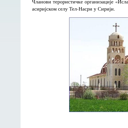
Чланови терористичке организације «Исл
асиријском селу Тел-Насри у Сирији.