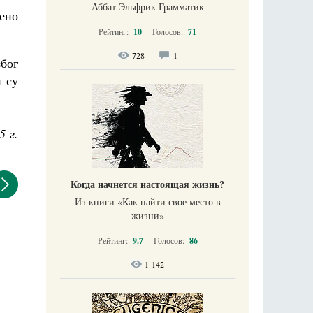
Аббат Эльфрик Грамматик
бено
Рейтинг:
10
Голосов:
71
728
1
због
и су
5 г.
Когда начнется настоящая жизнь?
Из книги «Как найти свое место в
жизни​»
Рейтинг:
9.7
Голосов:
86
1 142