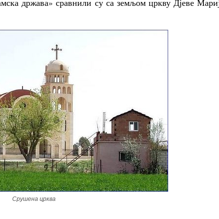
амска држава» сравнили су са земљом цркву Дјеве Мари
Срушена црква