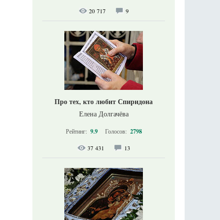
20 717
9
Про тех, кто любит Спиридона
Елена Долгачёва
Рейтинг:
9.9
Голосов:
2798
37 431
13