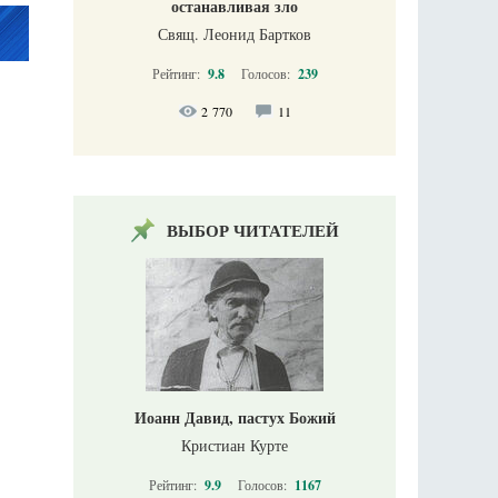
останавливая зло
Свящ. Леонид Бартков
Рейтинг:
9.8
Голосов:
239
2 770
11
ВЫБОР ЧИТАТЕЛЕЙ
Иоанн Давид, пастух Божий
Кристиан Курте
Рейтинг:
9.9
Голосов:
1167