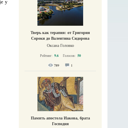
је у
Тверь как терапия: от Григория
Сороки до Валентина Сидорова
Оксана Головко
Рейтинг:
9.6
Голосов:
50
789
1
Память апостола Иакова, брата
Господня