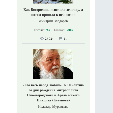
Как Богородица исцелила девочку, а
потом пришла к ней домой
Дмитрий Злодорев
Рейтинг:
9.9
Голосов:
2015
23 724
11
«Его весь народ любил». К 100-летию
со дня рождения митрополита
Нижегородского и Арзамасского
Николая (Кутепова)
Надежда Муравьева