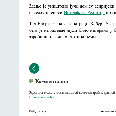
Здање је уништено јуче док су асиријск
насеље, преноси
Интерфакс-Религија
пози
Тел-Насри се налази на реци Хабур. У ф
чега је на хиљаде људи било натерано у б
заробили неколико стотина људи.
Комментарии
Здесь Вы можете оставить свой комментарий к данной 
Православие.Ru
.
Войдите через
или введите 