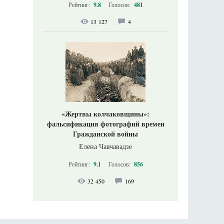
Рейтинг:
9.8
Голосов:
481
13 127
4
«Жертвы колчаковщины»:
фальсификация фотографий времен
Гражданской войны
Елена Чавчавадзе
Рейтинг:
9.1
Голосов:
856
32 450
169