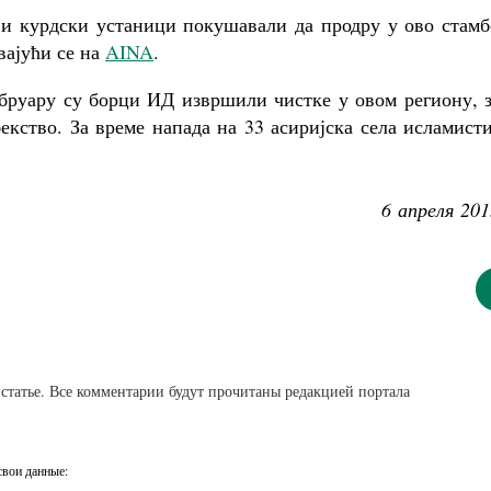
и и курдски устаници покушавали да продру у ово стам
вајући се на
AINA
.
ебруару су борци ИД извршили чистке у овом региону, 
екство. За време напада на 33 асиријска села исламист
6 апреля 201
статье. Все комментарии будут прочитаны редакцией портала
свои данные: