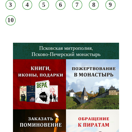
3
4
5
6
7
8
9
10
Псковская митрополия,
Псково-Печерский монастырь