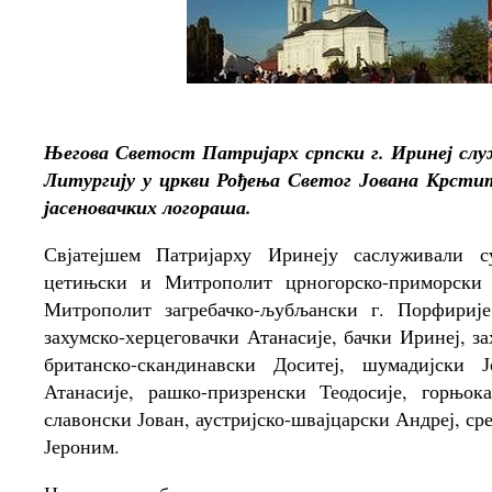
Његова Светост Патријарх српски г. Иринеј служи
Литургију у цркви Рођења Светог Јована Крстит
јасеновачких логораша.
Свјатејшем Патријарху Иринеју саслуживали 
цетињски и Митрополит црногорско-приморски 
Митрополит загребачко-љубљански г. Порфириј
захумско-херцеговачки Атанасије, бачки Иринеј, за
британско-скандинавски Доситеј, шумадијски Ј
Атанасије, рашко-призренски Теодосије, горњок
славонски Јован, аустријско-швајцарски Андреј, с
Јероним.