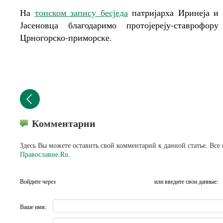
На
тонском запису бесједа
патријарха Иринеја и 
Јасеновца благодаримо протојереју-ставрофо
Црногорско-приморске.
Комментарии
Здесь Вы можете оставить свой комментарий к данной статье. Все
Православие.Ru
.
Войдите через
или введите свои данные:
Ваше имя: