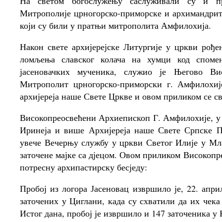
На светом богослужењу саслуживали су и про
Митрополије црногорско-приморске и архимандрит
који су били у пратњи митрополита Амфилохија.
Након свете архијерејске Литургије у цркви рође
ломљења славског колача на хумци код спомен
јасеновачких мученика, служио је Његово Ви
Митрополит црногорско-приморски г. Амфилохије
архијереја наше Свете Цркве и овом приликом се с
Високопреосвећени Архиепископ Г. Амфилохије, у 
Иринеја и више Архијереја наше Свете Српске П
увече Вечерњу службу у цркви Светог Илије у Мла
заточене мајке са дјецом. Овом приликом Високоп
потресну архипастирску бесједу:
Пробој из логора Јасеновац извршило је, 22. апри
заточених у Циглани, када су схватили да их чека
Истог дана, пробој је извршило и 147 заточеника у 