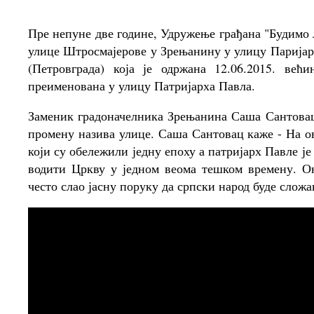
Пре непуне две године, Удружење грађана "Будимо 
улице Штросмајерове у Зрењанину у улицу Парија
(Петровграда) која је одржана 12.06.2015. већ
преименована у улицу Патријарха Павла.
Заменик градоначелника Зрењанина Саша Сантовац 
промену назива улице. Саша Сантовац каже - На о
који су обележили једну епоху а патријарх Павле је
водити Цркву у једном веома тешком времену. О
често слао јасну поруку да српски народ буде сложа