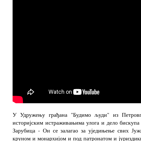
У Удружењу грађана "Будимо људи" из Петровг
историјским истраживањима улога и дело бискупа
Зарубица - Он се залагао за уједињење свих Ју
круном и монархијом и под патронатом и јуриздикц