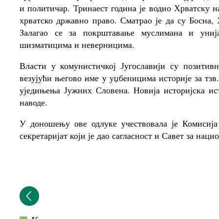
и политичар. Тринаест година је водио Хрватску н
хрватско државно право. Сматрао је да су Босна,
Залагао се за покрштавање муслимана и униј
шизматицима и неверницима.
Власти у комунистичкој Југославији су позитив
везујући његово име у уџбеницима историје за тзв.
уједињења Јужних Словена. Новија историјска ис
наводе.
У доношењу ове одлуке учествовала је Комисија
секретаријат који је дао сагласност и Савет за нац