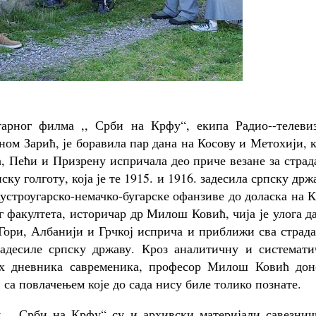
арног филма ,, Срби на Крфу“, екипа Радио--телевиз
ом Зарић, је боравила пар дана на Косову и Метохији, 
, Пећи и Призрену испричала део приче везане за стра
ку голготу, која је те 1915. и 1916. задесила српску држ
аустроугарско-немачко-бугарске офанзиве до доласка на 
 факултета, историчар др Милош Ковић, чија је улога д
Гори, Албанији и Грчкој исприча и приближи сва страд
 задесиле српску државу. Кроз аналитичну и системати
них дневника савременика, професор Милош Ковић дон
 са повлачењем које до сада нису биле толико познате.
 ,, Срби на Крфу“ су и архивски материјали савезнич