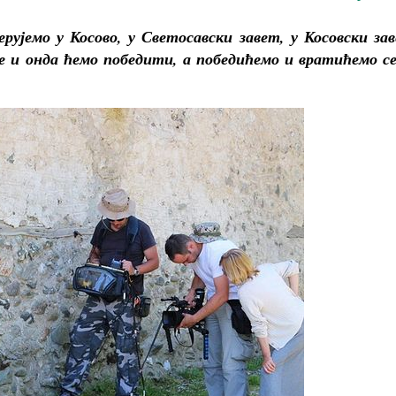
ерујемо у Косово, у Светосавски завет, у Косовски за
ње и онда ћемо победити, а победићемо и вратићемо се