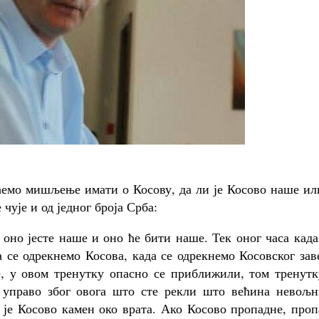
 ћемо мишљење имати о Косову, да ли је Косово наше ил
 чује и од једног броја Срба:
 оно јесте наше и оно ће бити наше. Тек оног часа кад
 се одрекнемо Косова, када се одрекнемо Косовског зав
е, у овом тренутку опасно се приближили, том тренутк
, управо због овога што сте рекли што већина невољн
а је Косово камен око врата. Ако Косово пропадне, про