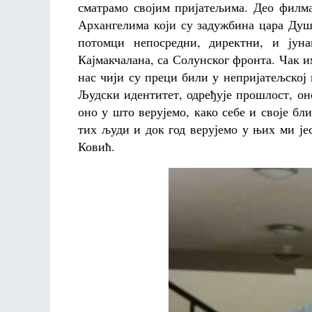
сматрамо својим пријатељима. Део филм
Архангелима који су задужбина цара Душ
потомци непосредни, директни, и јуна
Кајмакчалана, са Солунског фронта. Чак и
нас чији су преци били у непријатељској 
Људски идентитет, одређује прошлост, о
оно у што верујемо, како себе и своје б
тих људи и док год верујемо у њих ми је
Ковић.