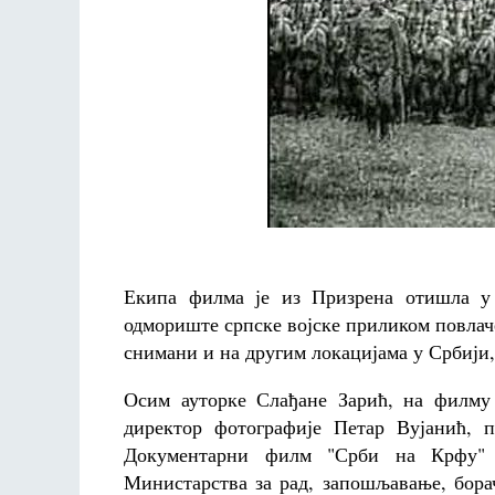
Екипа филма је из Призрена отишла у 
одмориште српске војске приликом повлач
снимани и на другим локацијама у Србији, 
Осим ауторке Слађане Зарић, на филму
директор фотографије Петар Вујанић, 
Документарни филм "Срби на Крфу" ре
Министарства за рад, запошљавање, бора