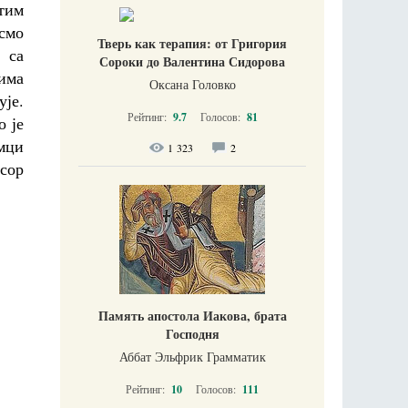
тим
смо
Тверь как терапия: от Григория
 са
Сороки до Валентина Сидорова
 има
Оксана Головко
ује.
Рейтинг:
9.7
Голосов:
81
о је
омци
1 323
2
есор
Память апостола Иакова, брата
Господня
Аббат Эльфрик Грамматик
Рейтинг:
10
Голосов:
111