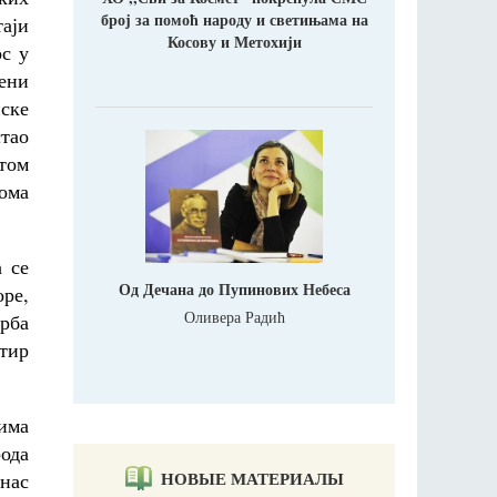
број за помоћ народу и светињама на
аји
Косову и Метохији
ос у
цени
нске
стао
отом
ома
 се
Од Дечана до Пупинових Небеса
оре,
Оливера Радић
рба
тир
цима
рода
НОВЫЕ МАТЕРИАЛЫ
анас