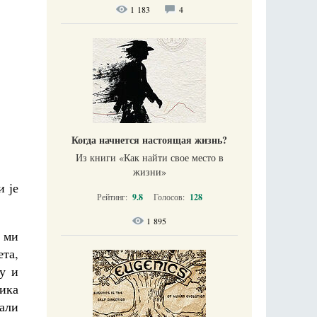
1 183
4
Когда начнется настоящая жизнь?
Из книги «Как найти свое место в
жизни​»
и је
Рейтинг:
9.8
Голосов:
128
1 895
а ми
ета,
у и
ика
пали