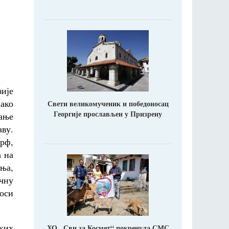
ије
како
Свети великомученик и победоносац
Георгије прослављен у Призрену
дање
аву.
Крф,
а на
ања,
чну
оси
ких
ХО ,,Сви за Космет“ покренула СМС