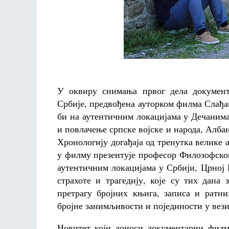
У оквиру снимања првог дела документ
Србије, предвођена ауторком филма Слађан
би на аутентичним локацијама у Дечанима
и повлачење српске војске и народа, Албанс
Хронологију догађаjа од тренутка велике 
у филму презентује професор Филозофског
аутентичним локацијама у Србији, Црној 
страхоте и трагедију, које су тих дана
претрагу бројних књига, записа и рат
бројне занимљивости и појединости у вези
Новитет који доноси документарни филм