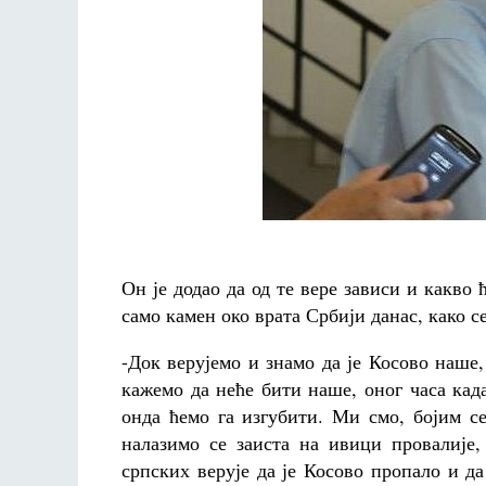
Он је додао да од те вере зависи и какво
само камен око врата Србији данас, како се
-Док верујемо и знамо да је Косово наше,
кажемо да неће бити наше, оног часа када
онда ћемо га изгубити. Ми смо, бојим с
налазимо се заиста на ивици провалије
српских верује да је Косово пропало и д