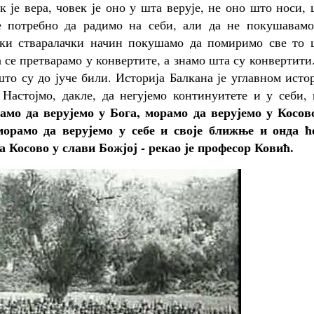
 је вера, човек је оно у шта верује, не оно што носи,
је потребно да радимо на себи, али да не покушавамо
еки стваралачки начин покушамо да помиримо све то 
а се претварамо у конвертите, а знамо шта су конвертити
што су до јуче били. Историја Балкана је углавном исто
. Настојмо, дакле, да негујемо континуитете и у себи,
мо да верујемо у Бога, морамо да верујемо у Косово
 морамо да верујемо у себе и своје ближње и онда ћ
а Косово у слави Божјој - рекао је професор Ковић.