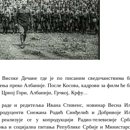
Високе Дечане где је по писаним сведочанствима б
ења преко Албаније. После Косова, кадрови за филм ће 
Црној Гори, Албанији, Грчкој, Крфу...
 раде и редитељка Ивана Стивенс, новинар Весна Ил
продуценти Снежана Родић Синђелић и Добривоје Ил
ализује се у копродукцији Радио-телевизије Срби
чка и социјална питања Републике Србије и Министарс