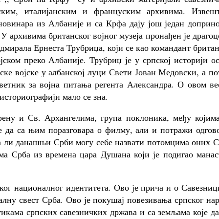
ским, италијанским и француским архивима. Извешт
новинара из Албаније и са Крфа дају још један доприн
У архивима британског војног музеја пронађен је драго
адмирала Ернеста Трубриџа, који се као командант брита
јском преко Албаније. Трубриџ је у српској историји о
ске војске у албанској луци Свети Јован Медовски, а п
ветник за војна питања регента Александра. О овом ве
историографији мало се зна.
ну и Св. Архангелима, група поклоника, међу којима
је да са њим поразговара о филму, али и потражи одгов
 ли данашњи Срби могу себе назвати потомцима оних С
ма Срба из времена цара Душана који је подигао манас
ског националног идентитета. Ово је прича и о Савезни
алну свест Срба. Ово је покушај повезивања српског на
тикама српских савезничких држава и са земљама које д