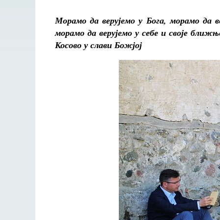
Морамо да верујемо у Бога, морамо да в
морамо да верујемо у себе и своје ближ
Косово у слави Божјој