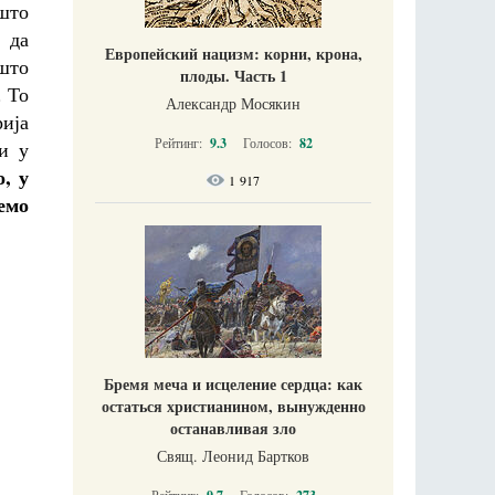
 што
 да
Европейский нацизм: корни, крона,
што
плоды. Часть 1
. То
Александр Мосякин
рија
Рейтинг:
9.3
Голосов:
82
 и у
, у
1 917
емо
Бремя меча и исцеление сердца: как
остаться христианином, вынужденно
останавливая зло
Свящ. Леонид Бартков
Рейтинг:
Голосов: