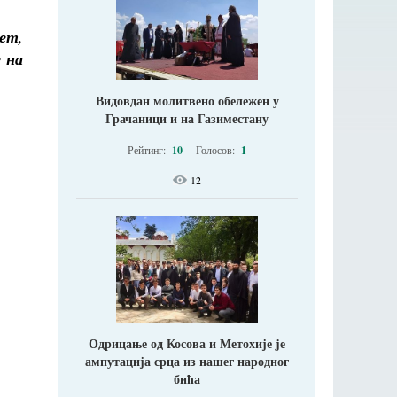
вет,
 на
Видовдан молитвено обележен у
Грачаници и на Газиместану
Рейтинг:
10
Голосов:
1
12
Одрицање од Косова и Метохије jе
ампутација срца из нашег народног
бића