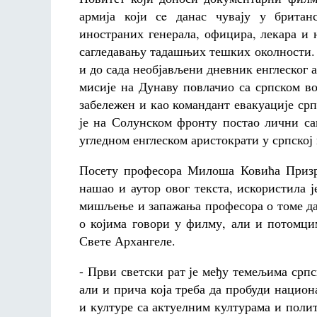
армија који сe данас чувају у британ
иностраних генерала, официра, лекара и 
сагледавању тадашњих тешких околности. 
и до сада необјављени дневник енглеског 
мисије на Дунаву повлачио са српском во
забележен и као командант евакуације срп
је на Солунском фронту постао лични са
угледном енглеском аристократи у српској 
Посету професора Милоша Ковића Призре
нашао и аутор овог текста, искористила 
мишљење и запажања професора о томе да
о којима говори у филму, али и потомци
Свете Архангеле.
- Први светски рат је међу темељима срп
али и прича која треба да пробуди национ
и културе са актуелним културама и поли