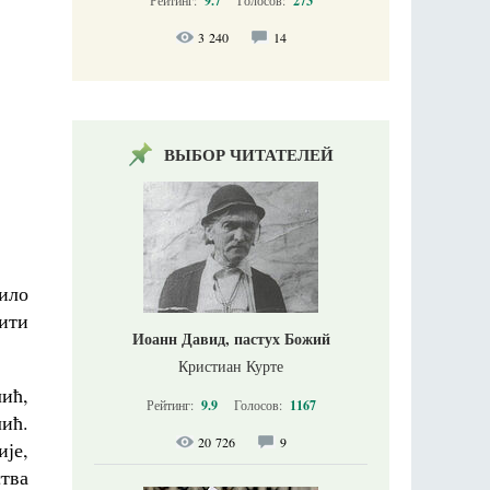
9.7
273
3 240
14
ВЫБОР ЧИТАТЕЛЕЙ
ило
бити
Иоанн Давид, пастух Божий
Кристиан Курте
ић,
Рейтинг:
9.9
Голосов:
1167
ић.
20 726
9
је,
тва