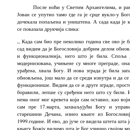
После ноћи у Светим Архангелима, и раног 
Јован се упутио тамо где га је срце вукло-у Бого
дочекала попаљена и уништена. А сада када је 
се показала друкчија слика:
,, Када сам био пре неколико година све ово је 
сад видим да је Богословија добрим делом обнов
и функционалнија, него што је била. Споља ј
модернизована, учињене су многе преграде, она
урађена, хвала Богу. И нова зграда је била зап
обновљена, још мало да се среди изнутра и да се
функционише. Видим да се и друге зграде, прост
боравили, лепше су сређени него што су били. И 
нема оног мог кревета који сам оставио, као вој
сам пре 17.марта, захваљујући Богу и управ
старешини Дечана, изнео књиге из Богословиј
1999.године. И ево, до јуче се видела штета шта 
књигу Божју видимо шта је Бог учинио својом моћ