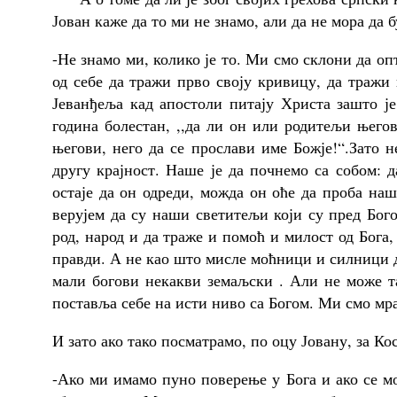
Јован каже да то ми не знамо, али да не мора да б
-Не знамо ми, колико је то. Ми смо склони да оп
од себе да тражи прво своју кривицу, да тражи г
Јеванђеља кад апостоли питају Христа зашто је 
година болестан, ,,да ли он или родитељи њего
његови, него да се прослави име Божје!“.Зато 
другу крајност. Наше је да почнемо са собом: д
остаје да он одреди, можда он оће да проба н
верујем да су наши светитељи који су пред Бог
род, народ и да траже и помоћ и милост од Бога,
правди. А не као што мисле моћници и силници да
мали богови некакви земаљски . Али не може та
поставља себе на исти ниво са Богом. Ми смо мр
И зато ако тако посматрамо, по оцу Јовану, за Ко
-Ако ми имамо пуно поверење у Бога и ако се м