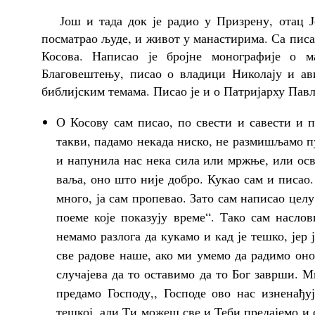
Још и тада док је радио у Призрену, отац Јов
посматрао људе, и живот у манастирима. Са писањ
Косова. Написао је бројне монографије о м
Благовештењу, писао о владици Николају и ави
библијским темама. Писао је и о Патријарху Павлу
О Косову сам писао, по свести и савести и п
такви, падамо некада ниско, не размишљамо п
и напунила нас нека сила или мржње, или осв
ваља, оно што није добро. Кукао сам и писао.
много, ја сам пропевао. Зато сам написао цел
поеме које показују време“. Тако сам насло
немамо разлога да кукамо и кад је тешко, јер 
све радове наше, ако ми умемо да радимо оно
случајева да то оставимо да то Бог заврши. 
предамо Господу,, Господе ово нас изненађу
тешкој, али Ти можеш све и Теби предајемо и се