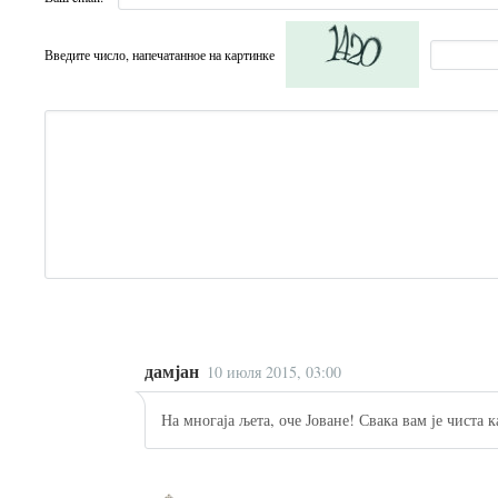
Введите число, напечатанное на картинке
дамјан
10 июля 2015, 03:00
На многаја љета, оче Јоване! Свака вам је чиста ка