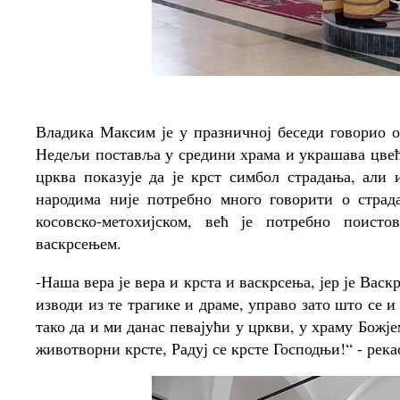
Владика Максим је у празничној беседи говорио о
Недељи поставља у средини храма и украшава цвећ
црква показује да је крст симбол страдања, али 
народима није потребно много говорити о страд
косовско-метохијском, већ је потребно поист
васкрсењем.
-Наша вера је вера и крста и васкрсења, јер је Васк
изводи из те трагике и драме, управо зато што се и
тако да и ми данас певајући у цркви, у храму Божјем
животворни крсте, Радуј се крсте Господњи!“ - река