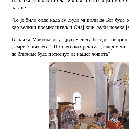
Владика је подсетио да је било и оних људи који с
разапет:
-То је било онда када су људи чинили да Бог буде 
као велики промислитељ и Онај који љуби човека је
Владика Максим је у другом делу беседе говорио 
,,смрт ближњега“. По његовим речима ,,савремени 
да ближњи буде потиснут из нашег живота“.