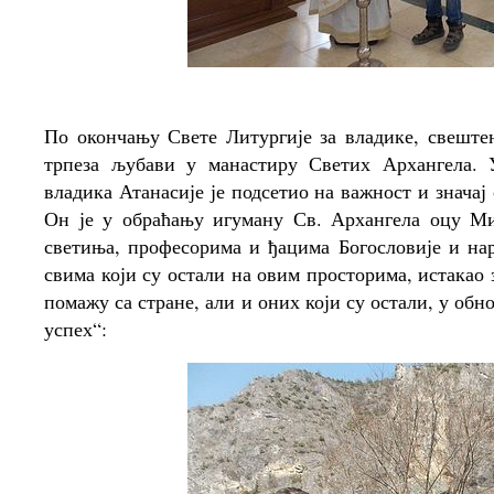
По окончању Свете Литургије за владике, свеште
трпеза љубави у манастиру Светих Архангела. 
владика Атанасије је подсетио на важност и знача
Он је у обраћању игуману Св. Архангела оцу Ми
светиња, професорима и ђацима Богословије и на
свима који су остали на овим просторима, истакао 
помажу са стране, али и оних који су остали, у обнов
успех“: