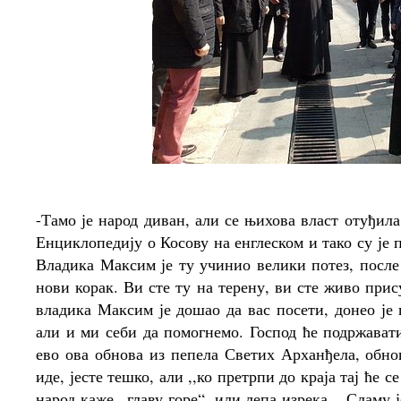
-Тамо је народ диван, али се њихова власт отуђил
Енциклопедију о Косову на енглеском и тако су је 
Владика Максим је ту учинио велики потез, после 
нови корак. Ви сте ту на терену, ви сте живо прис
владика Максим је дошао да вас посети, донео је
али и ми себи да помогнемо. Господ ће подржават
ево ова обнова из пепела Светих Арханђела, обно
иде, јесте тешко, али ,,ко претрпи до краја тај ће
народ каже ,,главу горе“, или лепа изрека ,, Сламу 