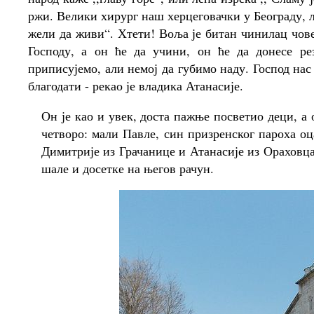
ржи. Велики хирург наш херцеговачки у Београду, ле
жели да живи“. Хтети! Воља је битан чинилац човек
Господу, а он ће да учини, он ће да донесе ре
приписујемо, али немој да губимо наду. Господ нас
благодати - рекао је владика Атанасије.
Он је као и увек, доста пажње посветио деци, а
четворо: мали Павле, син призренског пароха о
Димитрије из Грачанице и Атанасије из Ораховц
шале и досетке на његов рачун.