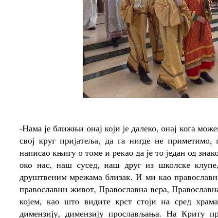
-Нама је ближњи онај који је далеко, онај кога мо
свој круг пријатеља, да га нигде не приметимо,
написао књигу о томе и рекао да је то један од знак
око нас, наш сусед, наш друг из школске клупе
друштвеним мрежама близак. И ми као православни
православни живот, Православна вера, Православна
којем, као што видите крст стоји на сред храм
димензију, димензију прослављања. На Криту п