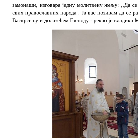
замонаши, изговара једну молитвену жељу: ,,Да се 
свих православних народа . Ја вас позивам да се ра
Васкрсењу и долазећем Господу - рекао је владика 