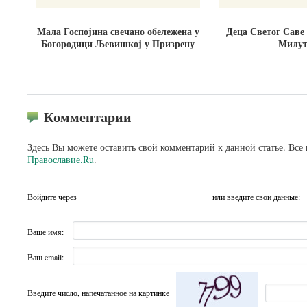
Мала Госпојина свечано обележена у
Деца Светог Саве
Богородици Љевишкој у Призрену
Милут
Комментарии
Здесь Вы можете оставить свой комментарий к данной статье. Все
Православие.Ru
.
Войдите через
или введите свои данные:
Ваше имя:
Ваш email:
Введите число, напечатанное на картинке