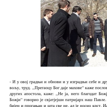
- И у овој градњи и обнови и у изградњи себе и дру
вољу, труд. ,,Прегаоцу Бог даје махове“ каже посл
других апостола, каже: ,,Не ја, него благодат Бо
Божји“ говорио је свјатјејши патријарх наш Павле
бијен и прогањан и шта све не, ал је носио крст. И