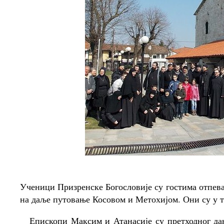
Ученици Призренске Богословије су гостима отпева
на даље путовање Косовом и Метохијом. Они су у т
Епископи Максим и Атанасије су претходног д