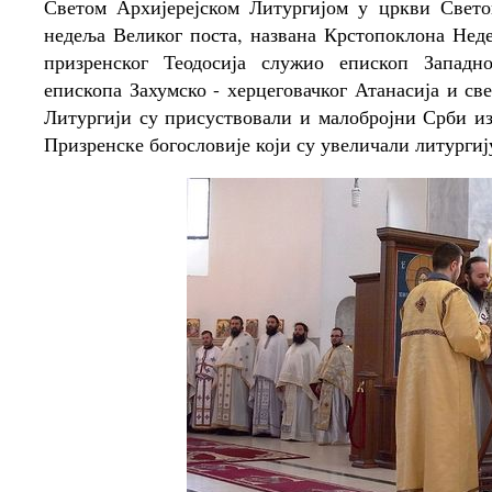
Светом Архијерејском Литургијом у цркви Свето
недеља Великог поста, названа Крстопоклона Неде
призренског Теодосија служио епископ Запад
епископа Захумско - херцеговачког Атанасија и с
Литургији су присуствовали и малобројни Срби и
Призренске богословије који су увеличали литургиј