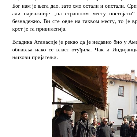
Бог нам је њега дао, зато смо остали и опстали. Српс
али најважније ,,на страшном месту постојати
безнадежно. Ви сте овде на таквом месту, то је в
крст је та привилегија.
Владика Атанасије је рекао да је недавно био у А
обнавља иако се власт оту
ђ
ила.
Чак и Индијанци
њихови пријатељи.