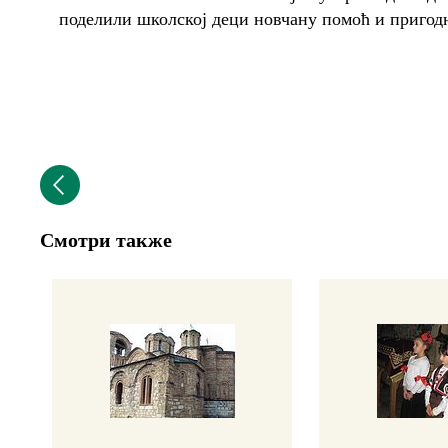
поделили школској деци новчану помоћ и пригод
Смотри также