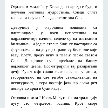
Одласком младића у Хиландар народ се буди и
поучава његовим мудростима. Следи сплет
казивања поука и беседа светог оца Саве.
Девојчице у народним ношњама са
плетеницама у коси исплетеним на
најразличитије начине, седеле су на изатканим
ћилимима. Са једне стране биле су пастирице са
фрулицама, а на другој страни су биле оне које
везу, плету, преду вуну и певају песме светом
Сави. Девојчице су подсећале на башту
најлепшег цвећа. Посматрајући тај раздрагани
дечји букет који слави свог највећег учитеља,
заборављамо на све тегобе свакодневице, на
несигурност, а вера постаје јача јер свака реч
допире до срца и буди наду.
Основна школа “ Краљ Милутин“ има традицију
дугу сто четрдесет година. Кроз своје