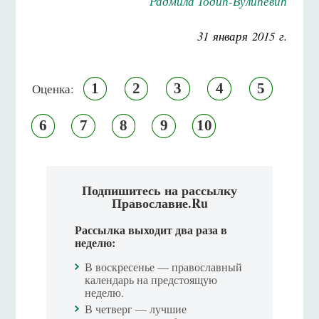
Радмила Тодић-Вулићевић
31 января 2015 г.
1
2
3
4
5
Оценка:
6
7
8
9
10
Подпишитесь на рассылку
Православие.Ru
Рассылка выходит два раза в
неделю:
В воскресенье — православный
календарь на предстоящую
неделю.
В четверг — лучшие