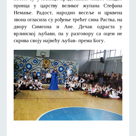
принца у царству великог жупана Стефана
Немање. Радост, народно весеље и црквена
звона огласила су рођење трећег сина Растка, на
двору Симеона и Ане. Дечак одраста у
врлинској љубави, па у разговору са оцем не
скрива своју највећу љубав- према Богу.