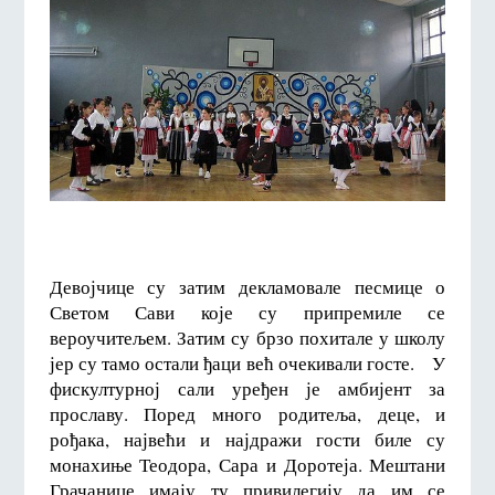
Девојчице су затим декламовале песмице о
Светом Сави које су припремиле се
вероучитељем. Затим су брзо похитале у школу
јер су тамо остали ђаци већ очекивали госте. У
фискултурној сали уређен је амбијент за
прославу. Поред много родитеља, деце, и
рођака, највећи и најдражи гости биле су
монахиње Теодора, Сара и Доротеја. Мештани
Грачанице имају ту привилегију да им се