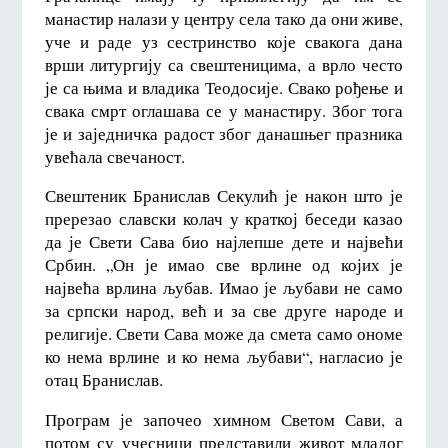
манастир налази у центру села тако да они живе,
уче и раде уз сестринство које свакога дана
врши литургију са свештеницима, а врло често
је са њима и владика Теодосије. Свако рођење и
свака смрт оглашава се у манастиру. Због тога
је и заједничка радост због данашњег празника
увећала свечаност.
Свештеник Бранислав Секулић је након што је
пререзао славски колач у краткој беседи казао
да је Свети Сава био најлепше дете и највећи
Србин. „Он је имао све врлине од којих је
највећа врлина љубав. Имао је љубави не само
за српски народ, већ и за све друге народе и
религије. Свети Сава може да смета само ономе
ко нема врлине и ко нема љубави“, нагласио је
отац Бранислав.
Програм је започео химном Светом Сави, а
потом су учесници представили живот младог