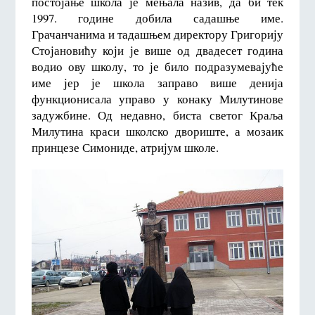
постојање школа је мењала назив, да би тек
1997. године добила садашње име.
Грачанчанима и тадашњем директору Григорију
Стојановићу који је више од двадесет година
водио ову школу, то је било подразумевајуће
име јер је школа заправо више денија
функционисала управо у конаку Милутинове
задужбине. Од недавно, биста светог Краља
Милутина краси школско двориште, а мозаик
принцезе Симониде, атријум школе.