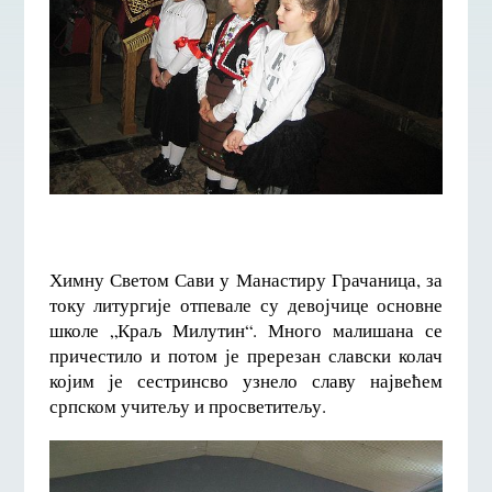
Химну Светом Сави у Манастиру Грачаница, за
току литургије отпевале су девојчице основне
школе „Краљ Милутин“. Много малишана се
причестило и потом је пререзан славски колач
којим је сестринсво узнело славу највећем
српском учитељу и просветитељу.