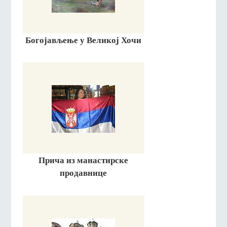
Богојављење у Великоj Хочи
Прича из манастирске
продавнице