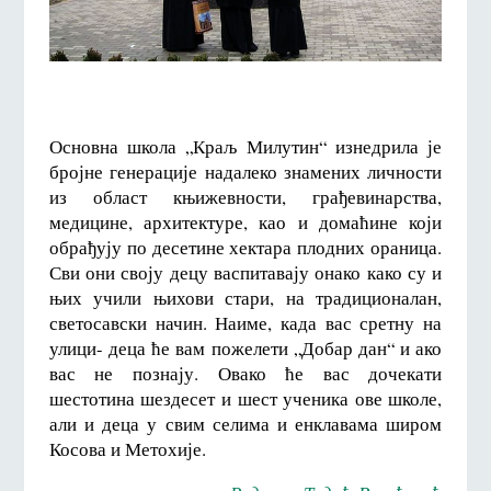
Основна школа „Краљ Милутин“ изнедрила је
бројне генерације надалеко знамених личности
из област књижевности, грађевинарства,
медицине, архитектуре, као и домаћине који
обрађују по десетине хектара плодних ораница.
Сви они своју децу васпитавају онако како су и
њих учили њихови стари, на традиционалан,
светосавски начин. Наиме, када вас сретну на
улици- деца ће вам пожелети „Добар дан“ и ако
вас не познају. Овако ће вас дочекати
шестотина шездесет и шест ученика ове школе,
али и деца у свим селима и енклавама широм
Косова и Метохије.