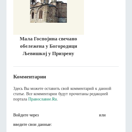
Мала Госпојина свечано
обележена у Богородици
Љевишкој у Призрену
Комментарии
Здесь Вы можете оставить свой комментарий к данной
статье. Все комментарии будут прочитаны редакцией
портала
Православие.Ru
.
Войдите через
или
введите свои данные: