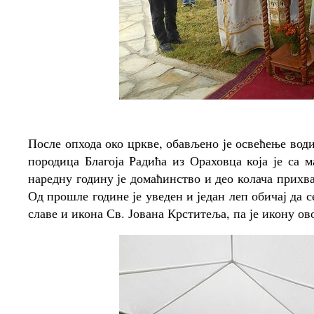
После опхода око цркве, обављено је освећење води
породица Благоја Радића из Ораховца која је са
наредну годину је домаћинство и део колача прих
Од прошле године је уведен и један леп обичај да с
славе и икона Св. Јована Крститеља, па је икону 