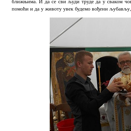
ближњима. И да се сви људи труде да у сваком чо
помоћи и да у животу увек будемо вођени љубављу