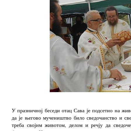
У празничној беседи отац Сава је подсетио на жи
да је његово мучеништво било сведочанство и св
треба својим животом, делом и речју да сведоч