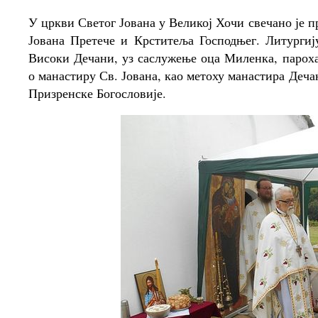
У цркви Светог Јована у Великој Хочи свечано је 
Јована Претече и Крститеља Господњег. Литургиј
Високи Дечани, уз саслужење оца Миленка, пароха
о манастиру Св. Јована, као метоху манастира Деч
Призренске Богословије.