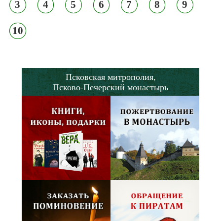
3
4
5
6
7
8
9
10
Псковская митрополия,
Псково-Печерский монастырь