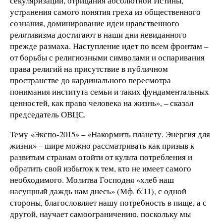
секуляризации, отрицания абсолютной Истины,
устранения самого понятия греха из общественного
сознания, доминирование идеи нравственного
релятивизма достигают в наши дни невиданного
прежде размаха. Наступление идет по всем фронтам –
от борьбы с религиозными символами и оспаривания
права религий на присутствие в публичном
пространстве до кардинального пересмотра
понимания института семьи и таких фундаментальных
ценностей, как право человека на жизнь», – сказал
председатель ОВЦС.
Тему «Экспо-2015» – «Накормить планету. Энергия для
жизни» – шире можно рассматривать как призыв к
развитым странам отойти от культа потребления и
обратить свой избыток к тем, кто не имеет самого
необходимого. Молитва Господня «хлеб наш
насущный даждь нам днесь» (Мф. 6:11), с одной
стороны, благословляет нашу потребность в пище, а с
другой, научает самоограничению, поскольку мы