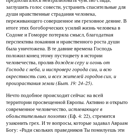
заглушить голос совести, устранить спасительные для
души нравственные страдания человека,
переживающего совершенное им греховное деяние. В
итоге этих богоборческих усилий жизнь человека в
Содоме и Гоморре потеряла смысл, благодатная
перспектива покаяния и нравственного роста души
была уничтожена. В те давние времена Господь
положил конец этому пустоцвету в истории
человечества, пролив
дождем серу и огонь от
Господа с неба, и ниспроверг города сии, и всю
окрестность сию, и всех жителей городов сих, и
произрастания земли (Быт. 19: 24–25)
.
Нечто подобное происходит сейчас на всей
территории просвещенной Европы. Активно и открыто
современное человечество,
истлевающее в
обольстительных похотях
(Еф. 4: 22), стремится
узаконить грех. И те вопросы, которые задавал Авраам
Богу: «Ради скольких праведников Ты помилуешь эти