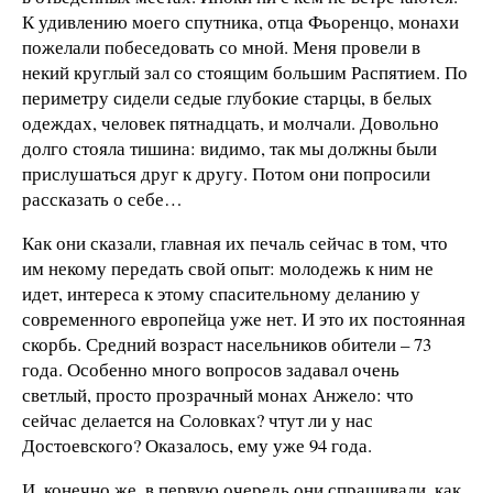
К удивлению моего спутника, отца Фьоренцо, монахи
пожелали побеседовать со мной. Меня провели в
некий круглый зал со стоящим большим Распятием. По
периметру сидели седые глубокие старцы, в белых
одеждах, человек пятнадцать, и молчали. Довольно
долго стояла тишина: видимо, так мы должны были
прислушаться друг к другу. Потом они попросили
рассказать о себе…
Как они сказали, главная их печаль сейчас в том, что
им некому передать свой опыт: молодежь к ним не
идет, интереса к этому спасительному деланию у
современного европейца уже нет. И это их постоянная
скорбь. Средний возраст насельников обители – 73
года. Особенно много вопросов задавал очень
светлый, просто прозрачный монах Анжело: что
сейчас делается на Соловках? чтут ли у нас
Достоевского? Оказалось, ему уже 94 года.
И, конечно же, в первую очередь они спрашивали, как