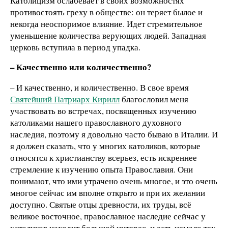
Католицизм ослабевает в своих возможностях
противостоять греху в обществе: он теряет былое и
некогда неоспоримое влияние. Идет стремительное
уменьшение количества верующих людей. Западная
церковь вступила в период упадка.
– Качественно или количественно?
– И качественно, и количественно. В свое время
Святейший Патриарх Кирилл
благословил меня
участвовать во встречах, посвященных изучению
католиками нашего православного духовного
наследия, поэтому я довольно часто бываю в Италии. И
я должен сказать, что у многих католиков, которые
относятся к христианству всерьез, есть искреннее
стремление к изучению опыта Православия. Они
понимают, что ими утрачено очень многое, и это очень
многое сейчас им вполне открыто и при их желании
доступно. Святые отцы древности, их труды, всё
великое восточное, православное наследие сейчас у
католиков находит большой интерес, и есть немало тех,