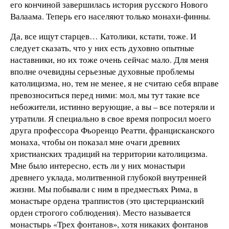
его кончиной завершилась история русского Нового
Валаама. Теперь его населяют только монахи-финны.
Да, все ищут старцев… Католики, кстати, тоже. И
следует сказать, что у них есть духовно опытные
наставники, но их тоже очень сейчас мало. Для меня
вполне очевидны серьезные духовные проблемы
католицизма, но, тем не менее, я не считаю себя вправе
превозноситься перед ними: мол, мы тут такие все
небожители, истинно верующие, а вы – все потеряли и
утратили. Я специально в свое время попросил моего
друга профессора Фьоренцо Реатти, францисканского
монаха, чтобы он показал мне очаги древних
христианских традиций на территории католицизма.
Мне было интересно, есть ли у них монастыри
древнего уклада, молитвенной глубокой внутренней
жизни. Мы побывали с ним в предместьях Рима, в
монастыре ордена траппистов (это цистерцианский
орден строгого соблюдения). Место называется
монастырь «Трех фонтанов», хотя никаких фонтанов