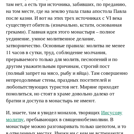
там нет, а есть три источника, забивших, по преданию,
на том месте, где на землю упала глава апостола Павла
после казни. И вот на этих трех источниках с VI века
существует обитель (изначально, кстати, основанная
греками). Главная идея этого монастыря – полное
уединение, умное молитвенное делание,
затворничество. Основные правила: молитва не менее
11 часов в сутки, труд, соблюдение молчания,
прерываемого только для молитв, песнопений и по
другим уважительным причинам, строгий пост
(полный запрет на мясо, рыбу и яйца). Там совершенно
непреодолимые стены, праздных посетителей и
любопытствующих туристов нет. Миряне приходят
помолиться, но стоят в храме довольно далеко от
братии и доступа в монастырь не имеют.
И, знаете, там я увидел монахов, творящих
Иисусову
молитву
, пребывающих в священнобезмолвии. В
монастыре можно разговаривать только шепотом, и то
в отведенных местах. Иноки ни с кем не встречаются.