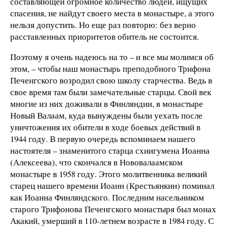
составляющей огромное количество людей, ищущих
спасения, не найдут своего места в монастыре, а этого
нельзя допустить. Но еще раз повторю: без верно
расставленных приоритетов обитель не состоится.
Поэтому я очень надеюсь на то – и все мы молимся об
этом, – чтобы наш монастырь преподобного Трифона
Печенгского возродил свою школу старчества. Ведь в
свое время там были замечательные старцы. Свой век
многие из них доживали в Финляндии, в монастыре
Новый Валаам, куда вынуждены были уехать после
уничтожения их обители в ходе боевых действий в
1944 году. В первую очередь вспоминаем нашего
настоятеля – знаменитого старца схиигумена Иоанна
(Алексеева), что скончался в Нововалаамском
монастыре в 1958 году. Этого молитвенника великий
старец нашего времени Иоанн (Крестьянкин) поминал
как Иоанна Финляндского. Последним насельником
старого Трифонова Печенгского монастыря был монах
Акакий, умерший в 110-летнем возрасте в 1984 году. С