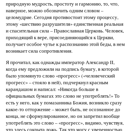
природную мудрость, простоту и гармонию, то, что,
наверное, можно обозначить одним словом –
целомудрие. Сегодня противостоит этому процессу,
этому «шествию разрушителя» единственная реальная
и спасительная сила – Православная Церковь. Человек,
приходящий к вере, присоединяющийся к Церкви,
получает особое чутье к распознанию этой беды, в нем
возникает сила сопротивления.
Я прочитал, как однажды император Александр II,
когда ему предложили на подпись бумагу, в которой
было упомянуто слово «прогресс» («человеческий
прогресс» – стояло в ней), подчеркнул красным
карандашом и написал: «Никогда больше в
официальных бумагах это слово не употреблять!» То
есть у него, как у помазанника Божия, возникло сразу
какое-то отторжение – может быть, не осознанное до
конца, не сформулированное, но он запретил вообще
употреблять это слово – «прогресс», видимо, чувствуя,
что здесь сокрыта ложь. Так что могу с уверенностью