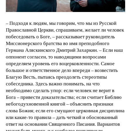
– Подходя к людям, мы говорим, что мы из Русской
Православной Церкви, спрашиваем, желает ли человек
побеседовать о Боге, – рассказывает руководитель
Миссионерского братства во имя преподобного
Германа Аляскинского Дмитрий Захаркин. – Если наш
оппонент согласен, то наводящими вопросами
определяем уровень его воцерковленности. Самое
большое и ответственное дело впереди – возвестить
Благую Весть, пытаясь преодолеть стереотипы
собеседника. Здесь важно понимать, на что
необходимо сделать упор: если человек не верит в
Бога – привести доказательства; если считает Библию
небогодухновенной книгой – объяснить признаки
слова Божия; если его смущают церковная дисциплина
или какие-то правила – дать четкий и обоснованный
ответ на основании Священного Писания. Вариантов
может быть много, и к наиболее популярным