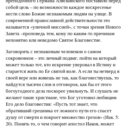
преподобного Германа Аляскинского поставило перед
собой цель – по возможности каждое воскресенье
нести слово Божие незнакомым людям на улице. В
современной православной действительности это
называется «уличной миссией», с точки зрения Нового
Завета –проповедь тем, кому по каким-то причинам
непонятно или неведомо Святое Благовестие.
Заговорить с незнакомым человеком о самом
сокровенном – это личный подвиг, пойти на который
может только тот, кто искренне уверовал в Истину и
старается жить по Ее святой воле. А если ты нетверд в
своей вере или живешь не так, как благовествуешь, то
найдутся тысячи слов и отговорок, как бы от этого
богоугодного дела поскорее увильнуть. И слушать не
желают такие христиане, что Бог уготовил любящим
Его дело благовестия: «Пусть тот знает, что
обративший грешника от ложного пути его спасет
душу от смерти и покроет множество грехов» (Иак. 5:
20). Понять то, о чем говорит апостол Иаков, может