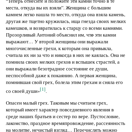
“Теперь отнесите и положите эти камни точно в те
места, откуда вы их взяли”. Женщина с большим
камнем легко нашла то место, откуда она взяла камень,
другая же тщетно кружилась, ища гнезда своих мелких
камешков, и возвратилась к старцу со всеми камнями.
Прозорливый Антоний объяснил им, чт
о
эти камни
выражают… У второй женщины они выражали
многочисленные грехи, к которым она привыкла,
считала их ни за что и никогда в них не каялась. Она не
помнила своих мелких грехов и вспышек страстей, а
они выражали безотрадное состояние ее души,
неспособной даже к покаянию. А первая женщина,
помнившая свой грех, болела этим грехам и сняла его
[1]
со своей души»
.
Опасен малый грех. Таковым мы считаем грех,
который имеет характер повседневного явления в
среде наших братьев и сестер по вере. Пустословие,
лакомство, праздное времяпровождение, рассеянность
на молитве, нечистый взгляд… Перечислять можно