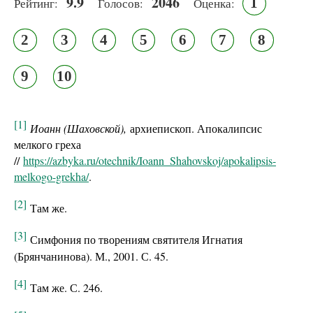
9.9
2046
1
Рейтинг:
Голосов:
Оценка:
2
3
4
5
6
7
8
9
10
[1]
Иоанн (Шаховской),
архиепископ. Апокалипсис
мелкого греха
//
https://azbyka.ru/otechnik/Ioann_Shahovskoj/apokalipsis-
melkogo-grekha/
.
[2]
Там же.
[3]
Симфония по творениям святителя Игнатия
(Брянчанинова). М., 2001. С. 45.
[4]
Там же. С. 246.