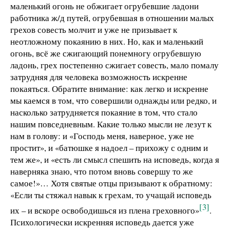
маленький огонь не обжигает огрубевшие ладони
работника ж/д путей, огрубевшая в отношении малых
грехов совесть молчит и уже не призывает к
неотложному покаянию в них. Но, как и маленький
огонь, всё же сжигающий понемногу огрубевшую
ладонь, грех постепенно сжигает совесть, мало помалу
затрудняя для человека возможность искренне
покаяться. Обратите внимание: как легко и искренне
мы каемся в том, что совершили однажды или редко, и
насколько затрудняется покаяние в том, что стало
нашим повседневным. Какие только мысли не лезут к
нам в голову: и «Господь меня, наверное, уже не
простит», и «батюшке я надоел – прихожу с одним и
тем же», и «есть ли смысл спешить на исповедь, когда я
наверняка знаю, что потом вновь совершу то же
самое!»… Хотя святые отцы призывают к обратному:
«Если ты стяжал навык к грехам, то учащай исповедь
[3]
их – и вскоре освободишься из плена греховного»
.
Психологически искренняя исповедь дается уже