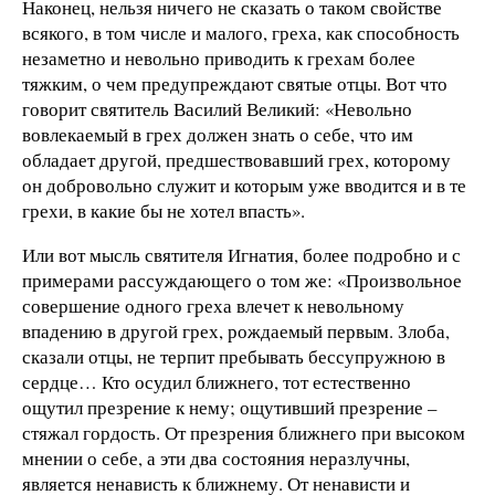
Наконец, нельзя ничего не сказать о таком свойстве
всякого, в том числе и малого, греха, как способность
незаметно и невольно приводить к грехам более
тяжким, о чем предупреждают святые отцы. Вот что
говорит святитель Василий Великий: «Невольно
вовлекаемый в грех должен знать о себе, что им
обладает другой, предшествовавший грех, которому
он добровольно служит и которым уже вводится и в те
грехи, в какие бы не хотел впасть».
Или вот мысль святителя Игнатия, более подробно и с
примерами рассуждающего о том же: «Произвольное
совершение одного греха влечет к невольному
впадению в другой грех, рождаемый первым. Злоба,
сказали отцы, не терпит пребывать бессупружною в
сердце… Кто осудил ближнего, тот естественно
ощутил презрение к нему; ощутивший презрение –
стяжал гордость. От презрения ближнего при высоком
мнении о себе, а эти два состояния неразлучны,
является ненависть к ближнему. От ненависти и