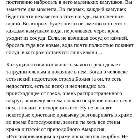
постепенно набросать в него маленьких камушков. Вы
заметите два момента. Во-первых, каждый камушек
будет почти незаметен в этом сосуде, наполненном
водой. Во-вторых, будет почти незаметно и то, что с
каждым камушком вода, переливаясь через края,
уходит из сосуда. Если, не вычищая сосуд от камней,
бросать туда все новые, вода почти полностью покинет
сосуд, в котором останутся лишь камни…
Кажущаяся извинительность малого греха делает
затруднительным и покаяние в нем. Когда в человеке
есть некий недостаток страха Божия (а он, то есть
недостаток, есть во всех) и неочевидно зло,
происходящее от греха, очень распространенного
вокруг, человеку весьма сложно искренне покаяться в
нем, а значит, и искоренить его. Ну не оставят
некоторые христиане привычку разговаривать в храме
во время богослужения, залепи ты хоть все стены
храма цитатой от преподобного Амвросия:
«Разговаривающим в храме посылаются скорби». Не