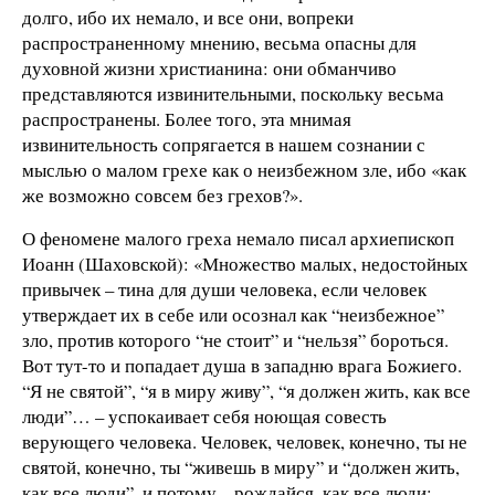
долго, ибо их немало, и все они, вопреки
распространенному мнению, весьма опасны для
духовной жизни христианина: они обманчиво
представляются извинительными, поскольку весьма
распространены. Более того, эта мнимая
извинительность сопрягается в нашем сознании с
мыслью о малом грехе как о неизбежном зле, ибо «как
же возможно совсем без грехов?».
О феномене малого греха немало писал архиепископ
Иоанн (Шаховской): «Множество малых, недостойных
привычек – тина для души человека, если человек
утверждает их в себе или осознал как “неизбежное”
зло, против которого “не стоит” и “нельзя” бороться.
Вот тут-то и попадает душа в западню врага Божиего.
“Я не святой”, “я в миру живу”, “я должен жить, как все
люди”… – успокаивает себя ноющая совесть
верующего человека. Человек, человек, конечно, ты не
святой, конечно, ты “живешь в миру” и “должен жить,
как все люди”, и потому – рождайся, как все люди;