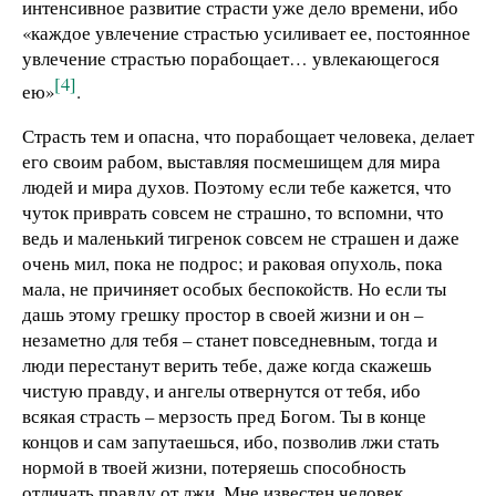
интенсивное развитие страсти уже дело времени, ибо
«каждое увлечение страстью усиливает ее, постоянное
увлечение страстью порабощает… увлекающегося
[4]
ею»
.
Страсть тем и опасна, что порабощает человека, делает
его своим рабом, выставляя посмешищем для мира
людей и мира духов. Поэтому если тебе кажется, что
чуток приврать совсем не страшно, то вспомни, что
ведь и маленький тигренок совсем не страшен и даже
очень мил, пока не подрос; и раковая опухоль, пока
мала, не причиняет особых беспокойств. Но если ты
дашь этому грешку простор в своей жизни и он –
незаметно для тебя – станет повседневным, тогда и
люди перестанут верить тебе, даже когда скажешь
чистую правду, и ангелы отвернутся от тебя, ибо
всякая страсть – мерзость пред Богом. Ты в конце
концов и сам запутаешься, ибо, позволив лжи стать
нормой в твоей жизни, потеряешь способность
отличать правду от лжи. Мне известен человек,