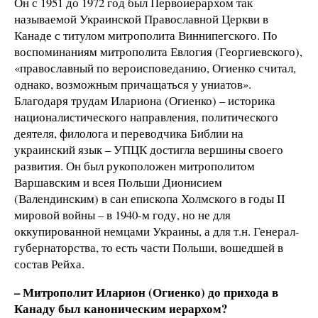
Он с 1951 до 1972 год был Первоиерархом так
называемой Украинской Православной Церкви в
Канаде с титулом митрополита Виннипегского. По
воспоминаниям митрополита Евлогия (Георгиевского),
«православный по вероисповеданию, Огиенко считал,
однако, возможным причащаться у униатов».
Благодаря трудам Илариона (Огиенко) – историка
националистического направления, политического
деятеля, филолога и переводчика Библии на
украинский язык – УПЦК достигла вершины своего
развития. Он был рукоположен митрополитом
Варшавским и всея Польши Дионисием
(Валендинским) в сан епископа Холмского в годы II
мировой войны – в 1940-м году, но не для
оккупированной немцами Украины, а для т.н. Генерал-
губернаторства, то есть части Польши, вошедшей в
состав Рейха.
– Митрополит Иларион (Огиенко) до прихода в
Канаду был каноническим иерархом?