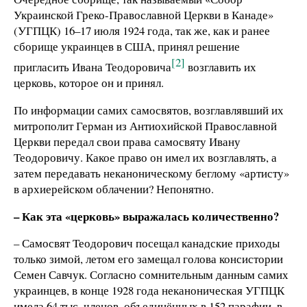
Украинской Греко-Православной Церкви в Канаде»
(УГПЦК) 16–17 июля 1924 года, так же, как и ранее
сборище украинцев в США, принял решение
[2]
пригласить Ивана Теодоровича
возглавить их
церковь, которое он и принял.
По информации самих самосвятов, возглавлявший их
митрополит Герман из Антиохийской Православной
Церкви передал свои права самосвяту Ивану
Теодоровичу. Какое право он имел их возглавлять, а
затем передавать неканоническому беглому «артисту»
в архиерейском облачении? Непонятно.
– Как эта «церковь» выражалась количественно?
– Самосвят Теодорович посещал канадские приходы
только зимой, летом его замещал голова консистории
Семен Савчук. Согласно сомнительным данным самих
украинцев, в конце 1928 года неканоническая УГПЦК
имела 64 тыс. членов, объединённых в 152 парафии, в