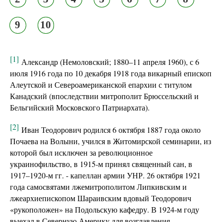
9
10
[1]
Александр (Немоловский; 1880–11 апреля 1960), с 6
июля 1916 года по 10 декабря 1918 года викарный епископ
Алеутской и Североамериканской епархии с титулом
Канадский (впоследствии митрополит Брюссельский и
Бельгийский Московского Патриархата).
[2]
Иван Теодорович родился 6 октября 1887 года около
Почаева на Волыни, учился в Житомирской семинарии, из
которой был исключен за революционное
украинофильство, в 1915-м принял священный сан, в
1917–1920-м гг. - капеллан армии УНР. 26 октября 1921
года самосвятами лжемитрополитом Липкивским и
лжеархиепископом Шараивским вдовый Теодорович
«рукоположен» на Подольскую кафедру. В 1924-м году
выехал в Северную Америку для возглавления