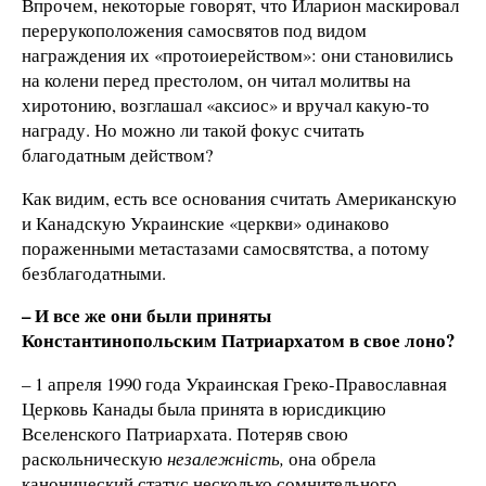
Впрочем, некоторые говорят, что Иларион маскировал
перерукоположения самосвятов под видом
награждения их «протоиерейством»: они становились
на колени перед престолом, он читал молитвы на
хиротонию, возглашал «аксиос» и вручал какую-то
награду. Но можно ли такой фокус считать
благодатным действом?
Как видим, есть все основания считать Американскую
и Канадскую Украинские «церкви» одинаково
пораженными метастазами самосвятства, а потому
безблагодатными.
– И все же они были приняты
Константинопольским Патриархатом в свое лоно?
– 1 апреля 1990 года Украинская Греко-Православная
Церковь Канады была принята в юрисдикцию
Вселенского Патриархата. Потеряв свою
раскольническую
незалежність,
она обрела
канонический статус несколько сомнительного