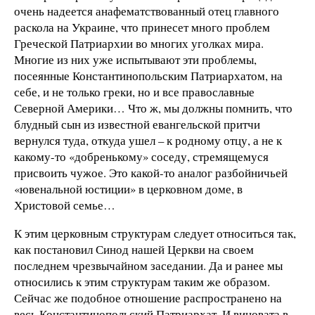
очень надеется анафематствованный отец главного
раскола на Украине, что принесет много проблем
Греческой Патриархии во многих уголках мира.
Многие из них уже испытывают эти проблемы,
посеянные Константинопольским Патриархатом, на
себе, и не только греки, но и все православные
Северной Америки… Что ж, мы должны помнить, что
блудный сын из известной евангельской притчи
вернулся туда, откуда ушел – к родному отцу, а не к
какому-то «добренькому» соседу, стремящемуся
присвоить чужое. Это какой-то аналог разбойничьей
«ювенальной юстиции» в церковном доме, в
Христовой семье…
К этим церковным структурам следует относиться так,
как постановил Синод нашей Церкви на своем
последнем чрезвычайном заседании. Да и ранее мы
относились к этим структурам таким же образом.
Сейчас же подобное отношение распространено на
весь Константинопольский Патриархат. И виновата в