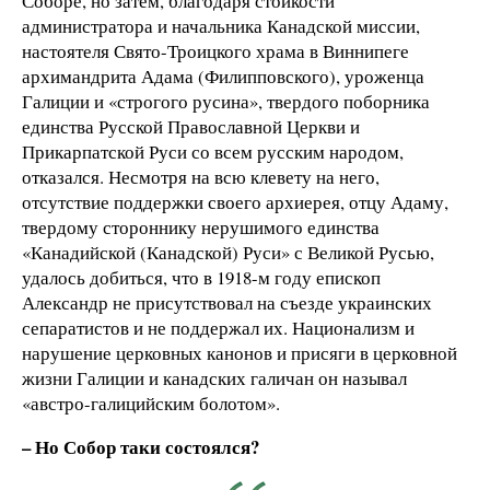
Соборе, но затем, благодаря стойкости
администратора и начальника Канадской миссии,
настоятеля Свято-Троицкого храма в Виннипеге
архимандрита Адама (Филипповского), уроженца
Галиции и «строгого русина», твердого поборника
единства Русской Православной Церкви и
Прикарпатской Руси со всем русским народом,
отказался. Несмотря на всю клевету на него,
отсутствие поддержки своего архиерея, отцу Адаму,
твердому стороннику нерушимого единства
«Канадийской (Канадской) Руси» с Великой Русью,
удалось добиться, что в 1918-м году епископ
Александр не присутствовал на съезде украинских
сепаратистов и не поддержал их. Национализм и
нарушение церковных канонов и присяги в церковной
жизни Галиции и канадских галичан он называл
«австро-галицийским болотом».
– Но Собор таки состоялся?