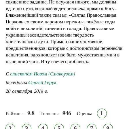
священное задание. Не осуждая никого, мы должны
идти по пути, который ведет человека прямо к Богу.
Блаженнейший также сказал: «Святая Православная
Церковь со своим народом пережила тяжёлые годы
войн и лихолетий, гонений и голода. Православные
украинцы засвидетельствовали твёрдость
христианского духа. Пример наших земляков,
предшественников, которые с достоинством перенесли
испытания, вдохновляет нас быть мужественными и в
нынешний час». И тут нечего добавить.
С
епископом Иовом (Смакоузом)
беседовал
Сергей Герук
20 сентября 2018 г.
9.8
946
1
Рейтинг:
Голосов:
Оценка:
2
3
4
5
6
7
8