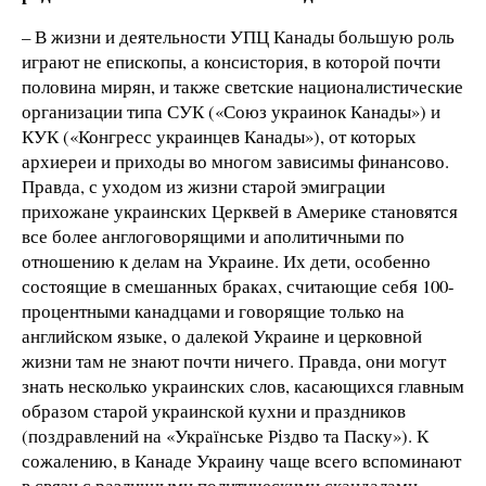
– В жизни и деятельности УПЦ Канады большую роль
играют не епископы, а консистория, в которой почти
половина мирян, и также светские националистические
организации типа СУК («Союз украинок Канады») и
КУК («Конгресс украинцев Канады»), от которых
архиереи и приходы во многом зависимы финансово.
Правда, с уходом из жизни старой эмиграции
прихожане украинских Церквей в Америке становятся
все более англоговорящими и аполитичными по
отношению к делам на Украине. Их дети, особенно
состоящие в смешанных браках, считающие себя 100-
процентными канадцами и говорящие только на
английском языке, о далекой Украине и церковной
жизни там не знают почти ничего. Правда, они могут
знать несколько украинских слов, касающихся главным
образом старой украинской кухни и праздников
(поздравлений на «Українське Різдво та Паску»). К
сожалению, в Канаде Украину чаще всего вспоминают
в связи с различными политическими скандалами,