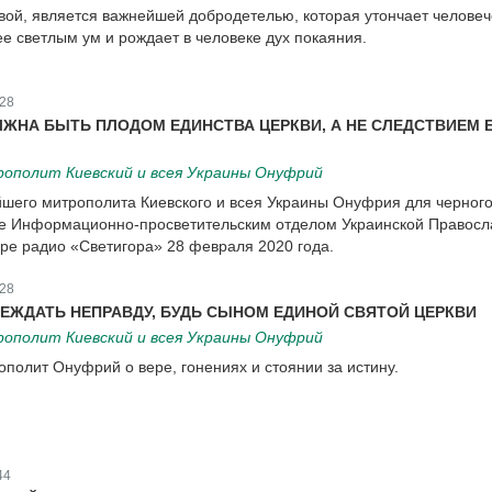
твой, является важнейшей добродетелью, которая утончает челове
ее светлым ум и рождает в человеке дух покаяния.
28
ЖНА БЫТЬ ПЛОДОМ ЕДИНСТВА ЦЕРКВИ, А НЕ СЛЕДСТВИЕМ 
ополит Киевский и всея Украины Онуфрий
шего митрополита Киевского и всея Украины Онуфрия для черного
е Информационно-просветительским отделом Украинской Правосл
ре радио «Светигора» 28 февраля 2020 года.
28
ЕЖДАТЬ НЕПРАВДУ, БУДЬ СЫНОМ ЕДИНОЙ СВЯТОЙ ЦЕРКВИ
ополит Киевский и всея Украины Онуфрий
олит Онуфрий о вере, гонениях и стоянии за истину.
44