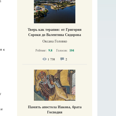
л
Тверь как терапия: от Григория
Сороки до Валентина Сидорова
Оксана Головко
я к
Рейтинг:
9.8
Голосов:
104
1 738
2
у
Память апостола Иакова, брата
 и
Господня