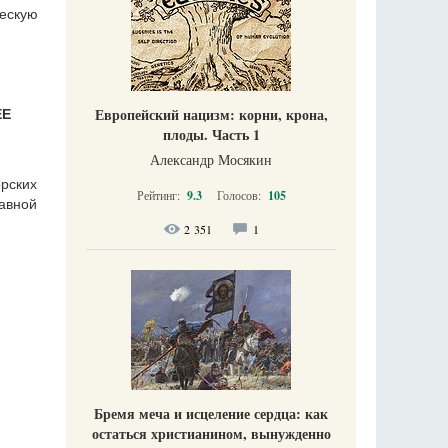
ческую
Европейский нацизм: корни, крона,
ЕЕ
плоды. Часть 1
Александр Мосякин
рских
Рейтинг:
9.3
Голосов:
105
авной
2 351
1
Бремя меча и исцеление сердца: как
остаться христианином, вынужденно