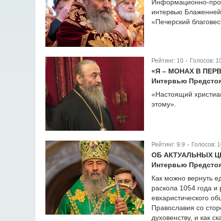
Информационно-прос
интервью Блаженней
«Печерский благовес
Рейтинг:
10
Голосов:
1
|
«Я – МОНАХ В ПЕР
Интервью Предстоя
«Настоящий христиан
этому».
Рейтинг:
9.9
Голосов:
1
|
ОБ АКТУАЛЬНЫХ Ц
Интервью Предстоя
Как можно вернуть е
раскола 1054 года и
евхаристического об
Православия со стор
духовенству, и как 