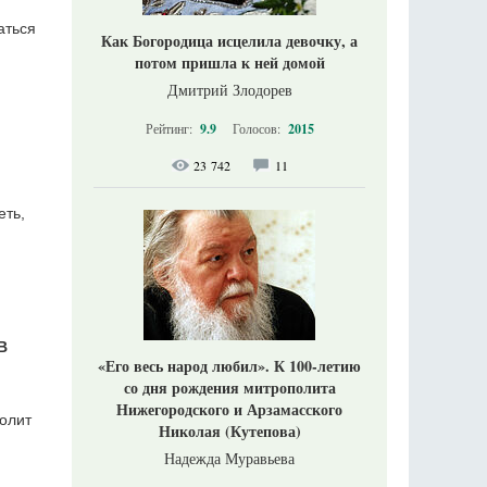
аться
Как Богородица исцелила девочку, а
потом пришла к ней домой
Дмитрий Злодорев
Рейтинг:
9.9
Голосов:
2015
23 742
11
еть,
В
«Его весь народ любил». К 100-летию
со дня рождения митрополита
Нижегородского и Арзамасского
олит
Николая (Кутепова)
Надежда Муравьева