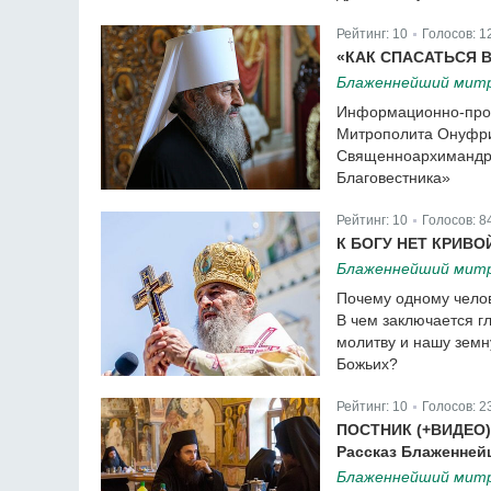
Рейтинг:
10
Голосов:
1
|
«КАК СПАСАТЬСЯ 
Блаженнейший митр
Информационно-прос
Митрополита Онуфри
Священноархимандри
Благовестника»
Рейтинг:
10
Голосов:
8
|
К БОГУ НЕТ КРИВО
Блаженнейший митр
Почему одному челов
В чем заключается г
молитву и нашу зем
Божьих?
Рейтинг:
10
Голосов:
2
|
ПОСТНИК (+ВИДЕО)
Рассказ Блаженне
Блаженнейший митр