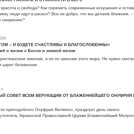
 красота и свобода? Как пережить современные искушения и остав
чему люди идут в раскол? Все ли добро, что мы делаем ближним, –
ся смирению?
296
ТОМ – И БУДЕТЕ СЧАСТЛИВЫ И БЛАГОСЛОВЕННЫ»
й о жизни с Богом и земной жизни
ристианским законам, а не по законам этого мира. Не нужно смотр
м царит беззаконие.
14
ЫЙ СОВЕТ ВСЕМ ВЕРУЮЩИМ ОТ БЛАЖЕННЕЙШЕГО ОНУФРИЯ 
яти преподобного Онуфрия Великого, празднует день своего
дстоятель Украинской Православной Церкви Блаженнейший Митроп