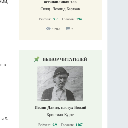
останавливая зло
НИИ,
Свящ. Леонид Бартков
Рейтинг:
9.7
Голосов:
294
3 662
21
ВЫБОР ЧИТАТЕЛЕЙ
е в
Иоанн Давид, пастух Божий
Кристиан Курте
 и 5-
Рейтинг:
9.9
Голосов:
1167