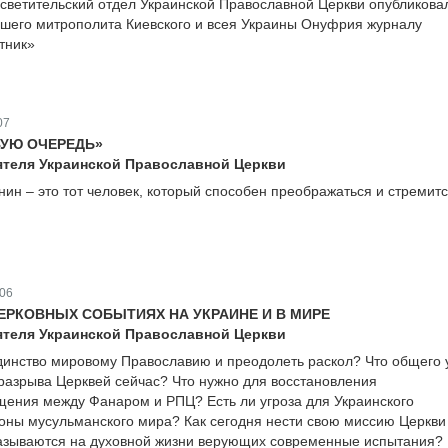
ветительский отдел Украинской Православной Церкви опубликова
шего митрополита Киевского и всея Украины Онуфрия журналу
тник»
07
ВУЮ ОЧЕРЕДЬ»
теля Украинской Православной Церкви
ин – это тот человек, который способен преображаться и стремитс
06
ЕРКОВНЫХ СОБЫТИЯХ НА УКРАИНЕ И В МИРЕ
теля Украинской Православной Церкви
динство мировому Православию и преодолеть раскол? Что общего 
 разрыва Церквей сейчас? Что нужно для восстановления
щения между Фанаром и РПЦ? Есть ли угроза для Украинского
оны мусульманского мира? Как сегодня нести свою миссию Церкви
сказываются на духовной жизни верующих современные испытания?