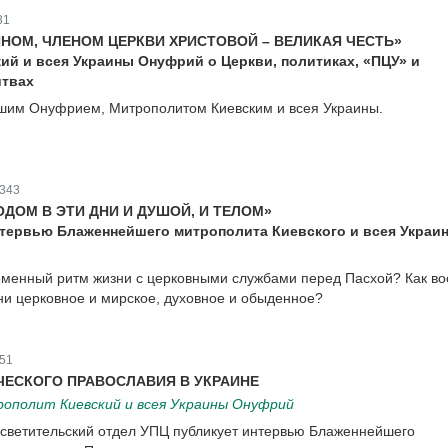
31
НОМ, ЧЛЕНОМ ЦЕРКВИ ХРИСТОВОЙ – ВЕЛИКАЯ ЧЕСТЬ»
ий и всея Украины Онуфрий о Церкви, политиках, «ПЦУ» и
итвах
шим Онуфрием, Митрополитом Киевским и всея Украины.
343
ДОМ В ЭТИ ДНИ И ДУШОЙ, И ТЕЛОМ»
тервью Блаженнейшего митрополита Киевского и всея Украи
еменный ритм жизни с церковными службами перед Пасхой? Как в
зни церковное и мирское, духовное и обыденное?
51
ЧЕСКОГО ПРАВОСЛАВИЯ В УКРАИНЕ
ополит Киевский и всея Украины Онуфрий
ветительский отдел УПЦ публикует интервью Блаженнейшего