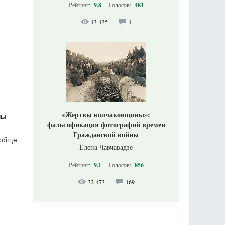
Рейтинг:
9.8
Голосов:
481
13 135
4
«Жертвы колчаковщины»:
ны
фальсификация фотографий времен
Гражданской войны
ообще
Елена Чавчавадзе
Рейтинг:
9.1
Голосов:
856
32 473
169