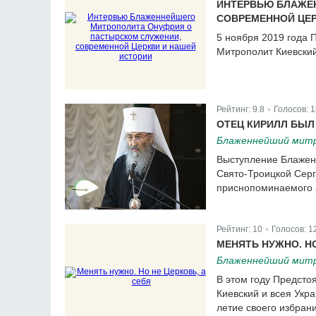
ИНТЕРВЬЮ БЛАЖЕ
СОВРЕМЕННОЙ ЦЕР
5 ноября 2019 года
Митрополит Киевский
Рейтинг:
9.8
Голосов:
1
|
ОТЕЦ КИРИЛЛ БЫЛ
Блаженнейший митр
Выступление Блажен
Свято-Троицкой Сер
приснопоминаемого 
Рейтинг:
10
Голосов:
1
|
МЕНЯТЬ НУЖНО. НО
Блаженнейший митр
В этом году Предст
Киевский и всея Укр
летие своего избран