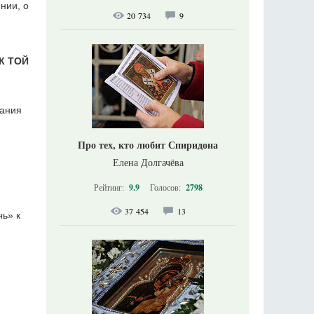
нии, о
20 734
9
К ТОЙ
вания
Про тех, кто любит Спиридона
Елена Долгачёва
Рейтинг:
9.9
Голосов:
2798
37 454
13
ь» к