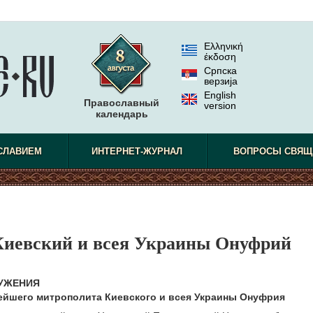
Ελληνική
έκδοση
Српска
верзиjа
English
Православный
version
календарь
СЛАВИЕМ
ИНТЕРНЕТ-ЖУРНАЛ
ВОПРОСЫ СВЯЩ
иевский и всея Украины Онуфрий
УЖЕНИЯ
йшего митрополита Киевского и всея Украины Онуфрия