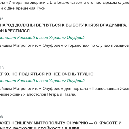
ла «Интер» поговорили с Его Блаженством о его пастырском служе
и о Дне Крещения Руси.
15
 НАРОД ДОЛЖНЫ ВЕРНУТЬСЯ К ВЫБОРУ КНЯЗЯ ВЛАДИМИРА, 
ОН КРЕСТИЛСЯ
ополит Киевский и всея Украины Онуфрий
ейшим Митрополитом Онуфрием о торжествах по случаю праздно
13
ЕГКО, НО ПОДНЯТЬСЯ ИЗ НЕЕ ОЧЕНЬ ТРУДНО
ополит Киевский и всея Украины Онуфрий
ейшим Митрополитом Онуфрием для портала «Православная Жизн
рвоверховных апостолов Петра и Павла.
08
ЛАЖЕННЕЙШЕМУ МИТРОПОЛИТУ ОНУФРИЮ — О КРАСОТЕ И
НИЯХ, РАСКОЛЕ И СТОЙКОСТИ В ВЕРЕ