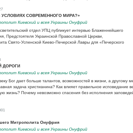
27
В УСЛОВИЯХ СОВРЕМЕННОГО МИРА?»
ополит Киевский и всея Украины Онуфрий
ветительский отдел УПЦ публикует интервью Блаженнейшего
я, Предстоятеля Украинской Православной Церкви,
та Свято-Успенской Киево-Печерской Лавры для «Печерского
4
Й ДОРОГИ
ополит Киевский и всея Украины Онуфрий
еку Бог дает больше талантов, возможностей в жизни, а другому 
лавная задача христианина? Как влияет правильное исповедание в
ную жизнь? Почему невозможно спасения без исполнения заповеде
301
йшего Митрополита Онуфрия
ополит Киевский и всея Украины Онуфрий