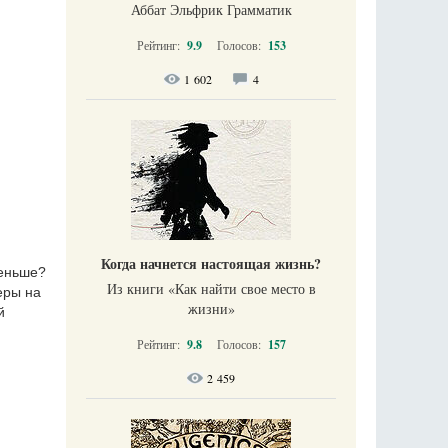
Аббат Эльфрик Грамматик
Рейтинг:
9.9
Голосов:
153
1 602
4
Когда начнется настоящая жизнь?
меньше?
Из книги «Как найти свое место в
еры на
жизни​»
й
Рейтинг:
9.8
Голосов:
157
2 459