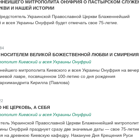
ННЕЙШЕГО МИТРОПОЛИТА ОНУФРИЯ О ПАСТЫРСКОМ СЛУЖЕ
КВИ И НАШЕЙ ИСТОРИИ
 Предстоятель Украинской Православной Церкви Блаженнейший
 и всея Украины Онуфрий будет отмечать свое 75-летие.
84
 НОСИТЕЛЕМ ВЕЛИКОЙ БОЖЕСТВЕННОЙ ЛЮБВИ И СМИРЕНИЯ
ополит Киевский и всея Украины Онуфрий
нейшего митрополита Киевского и всея Украины Онуфрия на вечер
гиевой лавре, посвященном 100-летию со дня рождения
архимандрита Кирилла (Павлова)
22
 НЕ ЦЕРКОВЬ, А СЕБЯ
ополит Киевский и всея Украины Онуфрий
оятель Украинской Православной Церкви Блаженнейший митрополит
аины Онуфрий празднует сразу две значимые даты — свое 75-летие
ия на древнюю Киевскую кафедру. Накануне Дня Крещения Руси