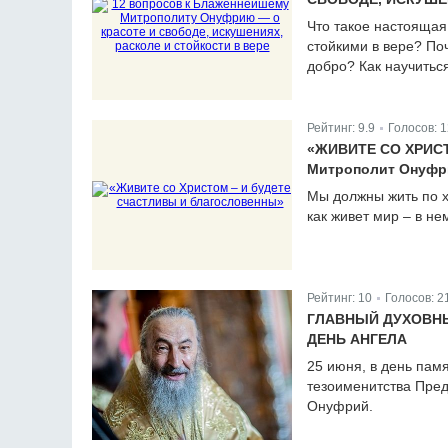
Что такое настоящая
стойкими в вере? По
добро? Как научить
Рейтинг:
9.9
Голосов:
1
|
«ЖИВИТЕ СО ХРИС
Митрополит Онуфри
Мы должны жить по х
как живет мир – в не
Рейтинг:
10
Голосов:
2
|
ГЛАВНЫЙ ДУХОВН
ДЕНЬ АНГЕЛА
25 июня, в день пам
тезоименитства Пре
Онуфрий.