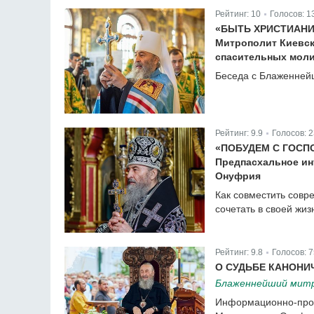
Рейтинг:
10
Голосов:
1
|
«БЫТЬ ХРИСТИАНИ
Митрополит Киевск
спасительных мол
Беседа с Блаженней
Рейтинг:
9.9
Голосов:
2
|
«ПОБУДЕМ С ГОСПО
Предпасхальное ин
Онуфрия
Как совместить совр
сочетать в своей жи
Рейтинг:
9.8
Голосов:
7
|
О СУДЬБЕ КАНОНИ
Блаженнейший митр
Информационно-прос