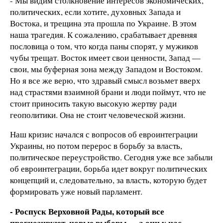
- Мы видим столкновение интересов экономических,
политических, если хотите, духовных Запада и
Востока, и трещина эта прошла по Украине. В этом
наша трагедия. К сожалению, срабатывает древняя
пословица о том, что когда паны спорят, у мужиков
чубы трещат. Восток имеет свои ценности, Запад —
свои, мы буферная зона между Западом и Востоком.
Но я все же верю, что здравый смысл возьмет вверх
над страстями взаимной брани и люди поймут, что не
стоит приносить такую высокую жертву ради
геополитики. Она не стоит человеческой жизни.
Наш кризис начался с вопросов об евроинтеграции
Украины, но потом перерос в борьбу за власть,
политическое переустройство. Сегодня уже все забыли
об евроинтеграции, борьба идет вокруг политических
концепций и, следовательно, за власть, которую будет
формировать уже новый парламент.
- Роспуск Верховной Рады, который все
прогнозируют, новые выборы — а они у нас