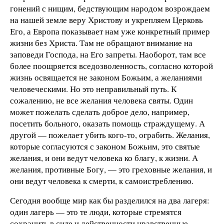
гонений с нищим, бедствующим народом возрождаем
на нашей земле веру Христову и укрепляем Церковь
Его, а Европа показывает нам уже конкретный пример
жизни без Христа. Там не обращают внимание на
заповеди Господа, на Его запреты. Наоборот, там все
более поощряется вседозволенность, согласно которой
жизнь освящается не законом Божьим, а желаниями
человеческими. Но это неправильный путь. К
сожалению, не все желания человека святы. Один
может пожелать сделать доброе дело, например,
посетить больного, оказать помощь страждущему. А
другой — пожелает убить кого-то, ограбить. Желания,
которые согласуются с законом Божьим, это святые
желания, и они ведут человека ко благу, к жизни. А
желания, противные Богу, — это греховные желания, и
они ведут человека к смерти, к самоистреблению.
Сегодня вообще мир как бы разделился на два лагеря:
один лагерь — это те люди, которые стремятся
сохранить в силе и действенности нравственные