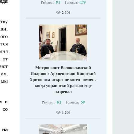
одя
Рейтинг:
9.7
Голосов:
179
2 304
тву
ви,
ого
тся
ыня
н от
еют
Митрополит Волоколамский
их,
Иларион: Архиепископ Кипрский
Хризостом искренне хотел помочь,
, мы
когда украинский раскол еще
назревал
ия и
Рейтинг:
8.2
Голосов:
59
 со
1 309
 на