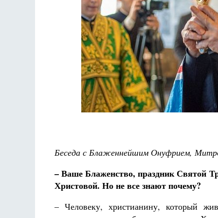
Разлуки не будет
Фредерика де Грааф
Беседа с Блаженнейшим Онуфрием, Митро
– Ваше Блаженство, праздник Святой Т
Христовой. Но не все знают почему?
– Человеку, христианину, который жив