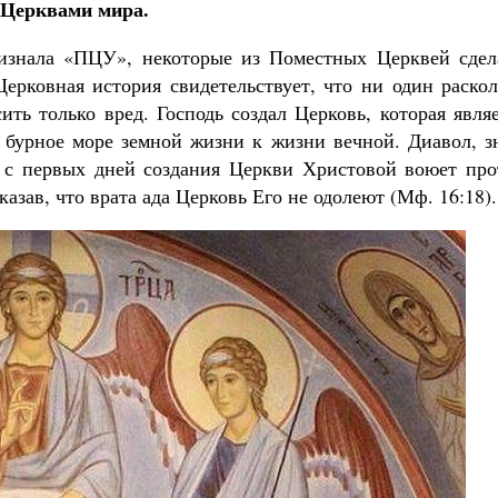
 Церквами мира.
изнала «ПЦУ», некоторые из Поместных Церквей сдел
ерковная история свидетельствует, что ни один раскол
ть только вред. Господь создал Церковь, которая явля
з бурное море земной жизни к жизни вечной. Диавол, з
, с первых дней создания Церкви Христовой воюет про
азав, что врата ада Церковь Его не одолеют (Мф. 16:18).