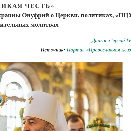
ЛИКАЯ ЧЕСТЬ»
краины Онуфрий о Церкви, политиках, «ПЦ
сительных молитвах
Диакон Сергий Г
Источник:
Портал «Православная жиз
Как найти своё место в жизни
Кирилл Мурышев