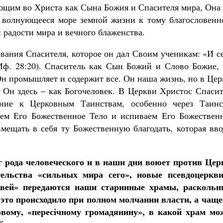
ующим во Христа как Сына Божия и Спасителя мира, Она
з волнующееся море земной жизни к тому благословенн
и радости мира и вечного блаженства.
вания Спасителя, которое он дал Своим ученикам: «И с
Мф. 28:20). Спаситель как Сын Божий и Слово Божие, 
Он промышляет и содержит все. Он наша жизнь, но в Це
 Он здесь – как Богочеловек. В Церкви Христос Спасит
ние к Церковным Таинствам, особенно через Таинс
аем Его Божественное Тело и испиваем Его Божествен
мещать в себя ту Божественную благодать, которая вво
г рода человеческого и в наши дни воюет против Цер
ельства «сильных мира сего», новые псевдоцеркви
квей» передаются наши старинные храмы, раскольн
это происходило при полном молчании власти, а чаще 
вому, «пересічному громадянину», в какой храм мо