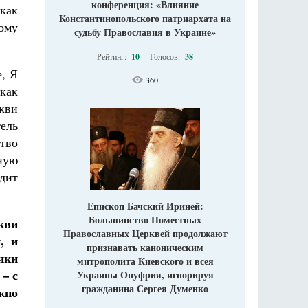
конференция: «Влияние
 как
Константинопольского патриархата на
ому
судьбу Православия в Украине»
Рейтинг:
10
Голосов:
38
е, Я
360
как
ркви
ель
тво
ную
дит
Епископ Бачский Ириней:
Большинство Поместных
кви
Православных Церквей продолжают
, и
признавать каноническим
ики
митрополита Киевского и всея
– с
Украины Онуфрия, игнорируя
гражданина Сергея Думенко
жно