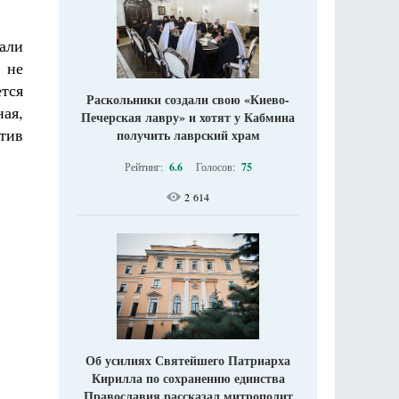
али
 не
ется
Раскольники создали свою «Киево-
ная,
Печерская лавру» и хотят у Кабмина
тив
получить лаврский храм
Рейтинг:
6.6
Голосов:
75
2 614
Об усилиях Святейшего Патриарха
Кирилла по сохранению единства
Православия рассказал митрополит