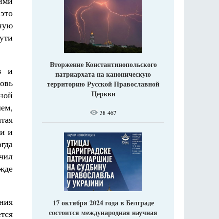
ими
 это
вную
ути
Вторжение Константинопольского
в и
патриархата на каноническую
овь
территорию Русской Православной
Церкви
тной
ем,
38 467
ятая
и и
огда
чил
жде
ния
17 октября 2024 года в Белграде
состоится международная научная
ется