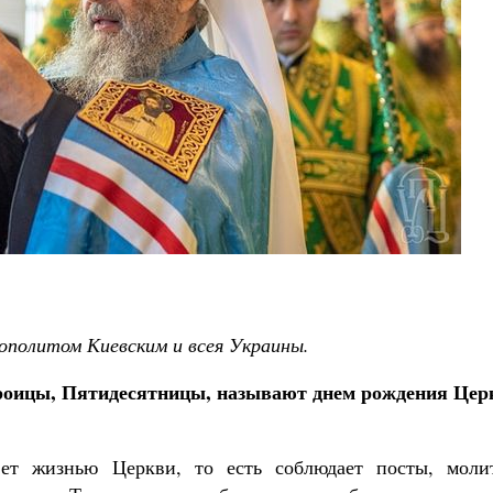
Великомученик Георгий Победоносец. Н
святого
Роман Котов
политом Киевским и всея Украины.
роицы, Пятидесятницы, называют днем рождения Цер
ет жизнью Церкви, то есть соблюдает посты, молит