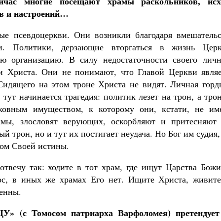
йчас многие посещают храмы раскольников, исх
ов и настроений…
вые псевдоцеркви. Они возникли благодаря вмешательс
. Политики, дерзающие вторгаться в жизнь Церк
ю организацию. В силу недостаточности своего личн
и Христа. Они не понимают, что Главой Церкви являе
Сидящего на этом троне Христа не видят. Личная горд
тут начинается трагедия: политик лезет на трон, а тро
рковным имуществом, к которому они, кстати, не им
мы, злословят верующих, оскорбляют и притесняют 
й трон, но и тут их постигает неудача. Но Бог им судия
том Своей истины.
 отвечу так: ходите в тот храм, где ищут Царства Бож
ос, в иных же храмах Его нет. Ищите Христа, живите
венны.
ЦУ» (с Томосом патриарха Варфоломея) претендует