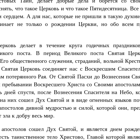
стовых Таин, делает добрые дела и борется со сво
ять, что такое Церковь и что такое Пятидесятница. Все
и сердцем. А для нас, которые не пришли в такую духо
инает не только о рождении Церкви, но обо всем п
ерковь делает в течение круга годичных празднико
икого поста. В период Великого поста Святая Церк
я Его общественного служения, страданий, вольной Крес
 Святая Церковь соединяет нас с Воскресшим Спасител
ам потерянного Рая. От Святой Пасхи до Вознесения Св
м пребывании Воскресшего Христа со Своими апостолам
ь дней спустя, после Вознесения Спасителя на Небо, к
 на них сошел Дух Святой и в виде огненных языков по
апостолов дивной мудростью и силой, которой они, пре
 зла к добру весь мир.
а апостолов сошел Дух Святой, и является днем рожде
есть таинственное тело Христово, Главой которой явля