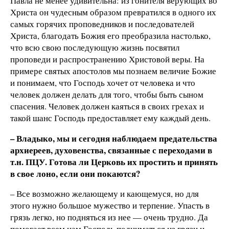
Павла не менее удивительна: из гонителя верующих во
Христа он чудесным образом превратился в одного их
самых горячих проповедников и последователей
Христа, благодать Божия его преобразила настолько,
что всю свою последующую жизнь посвятил
проповеди и распространению Христовой веры. На
примере святых апостолов мы познаем величие Божие
и понимаем, что Господь хочет от человека и что
человек должен делать для того, чтобы быть сыном
спасения. Человек должен каяться в своих грехах и
такой шанс Господь предоставляет ему каждый день.
– Владыко, мы и сегодня наблюдаем предательства
архиереев, духовенства, связанные с переходами в
т.н. ПЦУ. Готова ли Церковь их простить и принять
в свое лоно, если они покаются?
– Все возможно желающему и кающемуся, но для
этого нужно большое мужество и терпение. Упасть в
грязь легко, но подняться из нее — очень трудно. Да
помогает всем нам Господь подниматься из грязи и