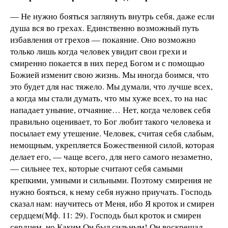
— Не нужно бояться заглянуть внутрь себя, даже если
душа вся во грехах. Единственно возможный путь
избавления от грехов — покаяние. Оно возможно
только лишь когда человек увидит свои грехи и
смиренно покается в них перед Богом и с помощью
Божией изменит свою жизнь. Мы иногда боимся, что
это будет для нас тяжело. Мы думали, что лучше всех,
а когда мы стали думать, что мы хуже всех, то на нас
нападает уныние, отчаяние… Нет, когда человек себя
правильно оценивает, то Бог любит такого человека и
посылает ему утешение. Человек, считая себя слабым,
немощным, укрепляется Божественной силой, которая
делает его, — чаще всего, для него самого незаметно,
— сильнее тех, которые считают себя самыми
крепкими, умными и сильными. Поэтому смирения не
нужно бояться, к нему себя нужно приучать. Господь
сказал нам: научитесь от Меня, ибо Я кроток и смирен
сердцем(Мф. 11: 29). Господь был кроток и смирен
сердцем, но Каким Он был сильным! Он воскрешал