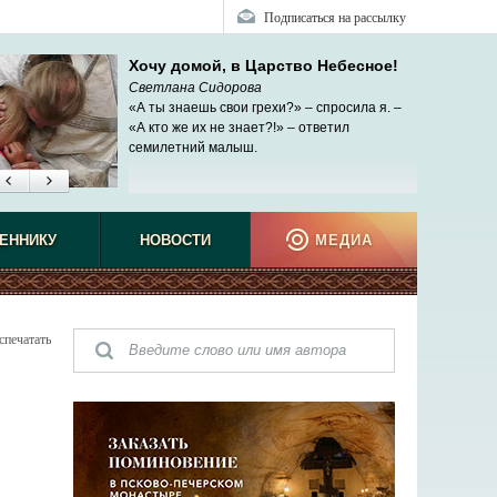
Подписаться на рассылку
Хочу домой, в Царство Небесное!
Светлана Сидорова
«А ты знаешь свои грехи?» – спросила я. –
«А кто же их не знает?!» – ответил
семилетний малыш.
ЕННИКУ
НОВОСТИ
МЕДИА
спечатать