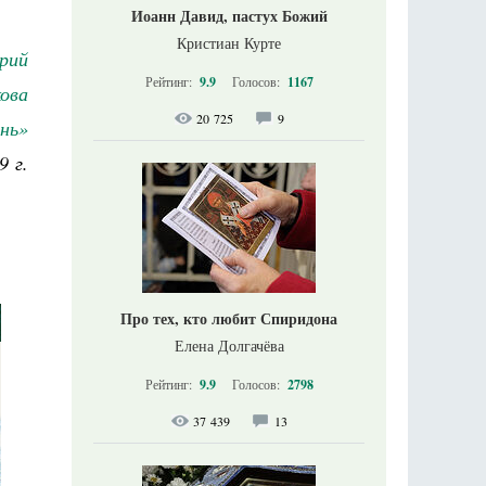
Иоанн Давид, пастух Божий
Кристиан Курте
рий
Рейтинг:
9.9
Голосов:
1167
ова
20 725
9
нь»
9 г.
Про тех, кто любит Спиридона
Елена Долгачёва
Рейтинг:
9.9
Голосов:
2798
37 439
13