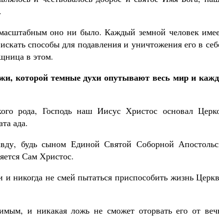
.
 масштабным оно ни было. Каждый земной человек имее
 искать способы для подавления и уничтожения его в себ
щница в этом.
лжи, которой темные духи опутывают весь мир и кажд
кого рода, Господь наш Иисус Христос основал Церко
та ада.
равду, будь сыном Единой Святой Соборной Апостольс
яется Сам Христос.
 и никогда не смей пытаться приспособить жизнь Церкв
вимым, и никакая ложь не сможет оторвать его от веч