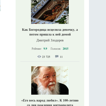
Как Богородица исцелила девочку, а
потом пришла к ней домой
Дмитрий Злодорев
Рейтинг:
9.9
Голосов:
2015
23 725
11
«Его весь народ любил». К 100-летию
со дня рождения митрополита