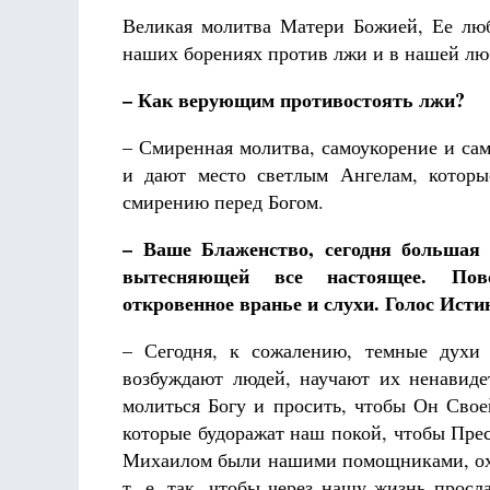
Великая молитва Матери Божией, Ее люб
наших борениях против лжи и в нашей лю
– Как верующим противостоять лжи?
– Смиренная молитва, самоукорение и са
и дают место светлым Ангелам, которы
смирению перед Богом.
– Ваше Блаженство, сегодня большая 
вытесняющей все настоящее. Повс
откровенное вранье и слухи. Голос Ист
– Сегодня, к сожалению, темные духи 
возбуждают людей, научают их ненавидет
молиться Богу и просить, чтобы Он Свое
которые будоражат наш покой, чтобы Прес
Михаилом были нашими помощниками, охра
т. е. так, чтобы через нашу жизнь просл