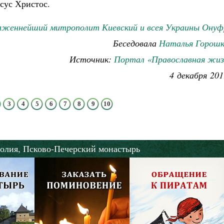
сус Христос.
аженнейший митрополит Киевский и всея Украины Онуф
Беседовала
Наталья Горошк
Источник:
Портал «Православная жиз
4 декабря 201
3
4
5
6
7
8
9
10
олия,
Псково-Печерский монастырь