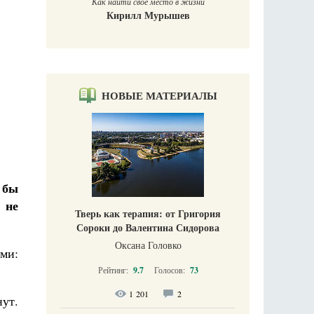
Как найти своё место в жизни
Кирилл Мурышев
НОВЫЕ МАТЕРИАЛЫ
 бы
 не
Тверь как терапия: от Григория
Сороки до Валентина Сидорова
Оксана Головко
ми:
Рейтинг:
9.7
Голосов:
73
1 201
2
нут.