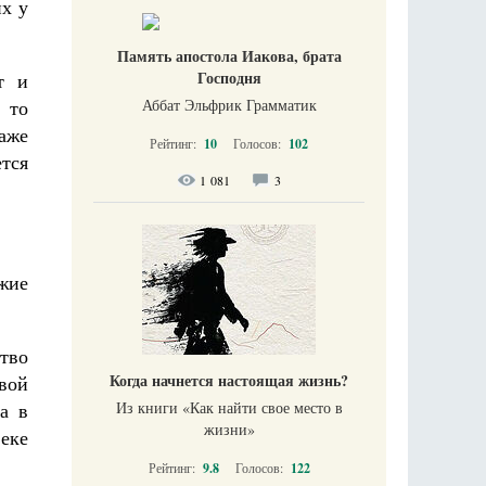
их у
Память апостола Иакова, брата
Господня
т и
 то
Аббат Эльфрик Грамматик
аже
Рейтинг:
10
Голосов:
102
тся
1 081
3
жие
тво
Когда начнется настоящая жизнь?
овой
а в
Из книги «Как найти свое место в
жизни​»
еке
Рейтинг:
9.8
Голосов:
122