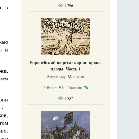
1 796
, в
ожью
и и
Европейский нацизм: корни, крона,
плоды. Часть 1
жи,
Александр Мосякин
тся
Рейтинг:
9.3
Голосов:
76
они
1 857
ь –
ов,
игом
во,
шего