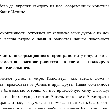
овь да укрепят каждого из нас, современных христиан
бви к Истине.
мокритичность отгоняют от человека злых духов с их л
е всегда рядом с нами и радуются нашей покорност
часть информационного пространства утонула во л
еместно распространяется клевета, тиражирую
ины еле слышен.
имеют успех в мире. Используя, как всегда, ложь, 
ь, враждовать и убивать друг друга. Наша обязанност
й благодатью отгонял от нас враждебную силу злых дух
вятая Богородица, святые Ангелы во главе с Архистрат
няли нас, вразумляли и помогали нам жить благочести
авлялось и чествовалось доброе и святое Имя Бога, на