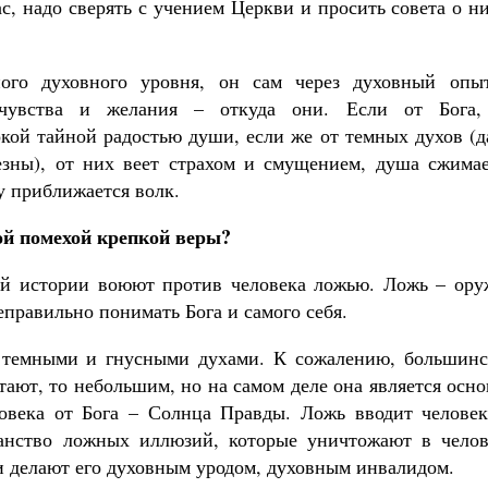
, надо сверять с учением Церкви и просить совета о н
ного духовного уровня, он сам через духовный опы
чувства и желания – откуда они. Если от Бога,
кой тайной радостью души, если же от темных духов (д
зны), от них веет страхом и смущением, душа сжимае
у приближается волк.
ой помехой крепкой веры?
ей истории воюют против человека ложью. Ложь – ору
правильно понимать Бога и самого себя.
а темными и гнусными духами. К сожалению, большинс
тают, то небольшим, но на самом деле она является осн
ловека от Бога – Солнца Правды. Ложь вводит человек
ранство ложных иллюзий, которые уничтожают в челов
и делают его духовным уродом, духовным инвалидом.