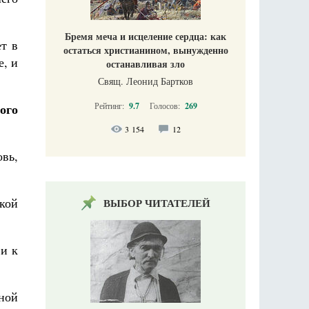
Бремя меча и исцеление сердца: как
т в
остаться христианином, вынужденно
е, и
останавливая зло
Свящ. Леонид Бартков
ого
Рейтинг:
9.7
Голосов:
269
3 154
12
вь,
кой
ВЫБОР ЧИТАТЕЛЕЙ
и к
ной