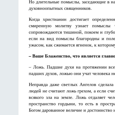
Но длительные помыслы, заседающие в нас
духовноопытных священников.
Когда христианин достигает определен
смиренную молитву узнает помыслы 
сопровождаются тишиной, покоем и глубо
если на вид помыслы благородны и поле
ужасом, как сжимается ягненок, к котором
– Ваше Блаженство, что является главн
– Ложь. Падшие духи на протяжении вс
падших духов, ложью они учат человека не
Неправда даже светлых Ангелов сделал
людей не считают ложь грехом, а если счи
всякого зла на земле. Ложь отдаляет че
пространство гордыни, то есть в прост
Богом дарованное величие и достоинство 