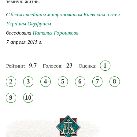
земную жизнь.
С
блаженнейшим митрополитом Киевским и всея
Украины Онуфрием
беседовала
Наталья Горошкова
7 апреля 2015 г.
9.7
23
1
Рейтинг:
Голосов:
Оценка:
2
3
4
5
6
7
8
9
10