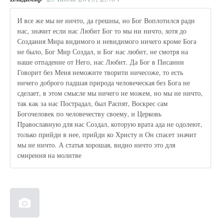
И все же мы не ничто, да грешны, но Бог Воплотился ради
нас, значит если нас Любит Бог то мы ни ничто, хотя до
Создания Мира видимого и невидимого ничего кроме Бога
не было, Бог Мир Создал, и Бог нас любит, не смотря на
наше отпадение от Него, нас Любит. Да Бог в Писании
Говорит без Меня неможите творити ничесоже, то есть
ничего доброго падшая природа человеческая без Бога не
сделает, в этом смысле мы ничего не можем, но мы не ничто,
так как за нас Пострадал, был Распят, Воскрес сам
Богочеловек по человечеству своему, и Церковь
Православную для нас Создал, которую врата ада не одолеют,
только прийди в нее, прийди ко Христу и Он спасет значит
мы не ничто. А статья хорошая, видно ничто это для
смирения на молитве