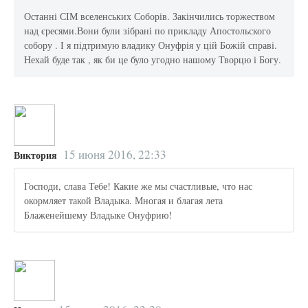
Останні СІМ вселенських Соборів. Закінчились торжеством
над єресями.Вони були зібрані по прикладу Апостольского
собору . І я підтримую владику Онуфрія у цій Божій справі.
Нехай буде так , як би це було угодно нашому Творцю і Богу.
15 июня 2016, 22:33
Виктория
Господи, слава Тебе! Какие же мы счастливые, что нас
окормляет такой Владыка. Многая и благая лета
Блаженейшему Владыке Онуфрию!