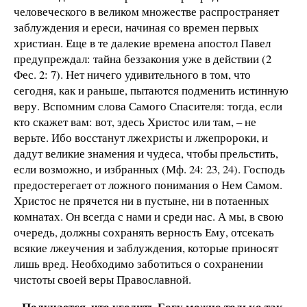
человеческого в великом множестве распространяет
заблуждения и ереси, начиная со времен первых
христиан. Еще в те далекие времена апостол Павел
предупреждал: тайна беззакония уже в действии (2
Фес. 2: 7). Нет ничего удивительного в том, что
сегодня, как и раньше, пытаются подменить истинную
веру. Вспомним слова Самого Спасителя: тогда, если
кто скажет вам: вот, здесь Христос или там, – не
верьте. Ибо восстанут лжехристы и лжепророки, и
дадут великие знамения и чудеса, чтобы прельстить,
если возможно, и избранных (Мф. 24: 23, 24). Господь
предостерегает от ложного понимания о Нем Самом.
Христос не прячется ни в пустыне, ни в потаенных
комнатах. Он всегда с нами и среди нас. А мы, в свою
очередь, должны сохранять верность Ему, отсекать
всякие лжеучения и заблуждения, которые приносят
лишь вред. Необходимо заботиться о сохранении
чистоты своей веры Православной.
– Получается, что угодить Богу можно только так –