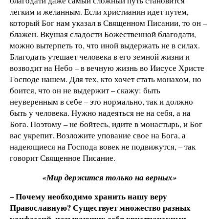
благодати даже самый сложный путь становится
легким и желанным. Если христианин идет путем,
который Бог нам указал в Священном Писании, то он –
блажен. Вкушая сладости Божественной благодати,
можно вытерпеть то, что иной выдержать не в силах.
Благодать утешает человека в его земной жизни и
возводит на Небо – в вечную жизнь во Иисусе Христе
Господе нашем. Для тех, кто хочет стать монахом, но
боится, что он не выдержит – скажу: быть
неуверенным в себе – это нормально, так и должно
быть у человека. Нужно надеяться не на себя, а на
Бога. Поэтому – не бойтесь, идите в монастырь, и Бог
вас укрепит. Возложите упование свое на Бога, а
надеющиеся на Господа вовек не подвижутся, – так
говорит Священное Писание.
«Мир держится только на верных»
– Почему необходимо хранить нашу веру
Православную? Существует множество разных
конфессий, называющих себя христианскими…