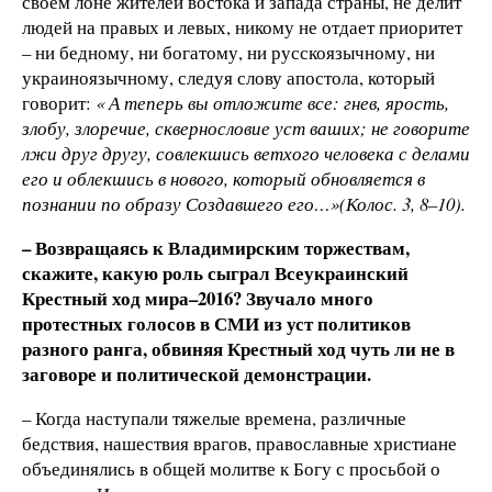
своем лоне жителей востока и запада страны, не делит
людей на правых и левых, никому не отдает приоритет
– ни бедному, ни богатому, ни русскоязычному, ни
украиноязычному, следуя слову апостола, который
говорит:
«
А теперь вы отложите все: гнев, ярость,
злобу, злоречие, сквернословие уст ваших; не говорите
лжи друг другу, совлекшись ветхого человека с делами
его и облекшись в нового, который обновляется в
познании по образу Создавшего его…»(Колос. 3, 8–10).
– Возвращаясь к Владимирским торжествам,
скажите, какую роль сыграл Всеукраинский
Крестный ход мира–2016? Звучало много
протестных голосов в СМИ из уст политиков
разного ранга, обвиняя Крестный ход чуть ли не в
заговоре и политической демонстрации.
– Когда наступали тяжелые времена, различные
бедствия, нашествия врагов, православные христиане
объединялись в общей молитве к Богу с просьбой о