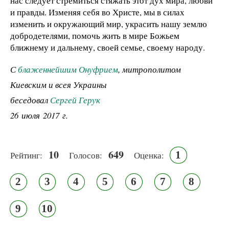
нас следует стремиться стяжать этот дух мира, любви
и правды. Изменяя себя во Христе, мы в силах
изменить и окружающий мир, украсить нашу землю
добродетелями, помочь жить в мире Божьем
ближнему и дальнему, своей семье, своему народу.
С
блаженнейшим Онуфрием
, митрополитом
Киевским и всея Украины
беседовал
Сергей Герук
26 июля 2017 г.
10
649
1
Рейтинг:
Голосов:
Оценка:
2
3
4
5
6
7
8
9
10