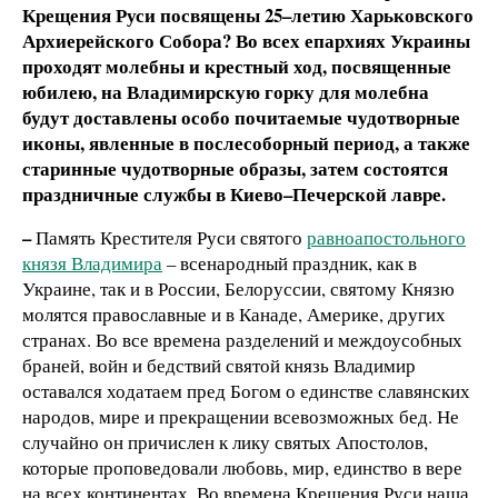
Крещения Руси посвящены 25–летию Харьковского
Архиерейского Собора? Во всех епархиях Украины
проходят молебны и крестный ход, посвященные
юбилею, на Владимирскую горку для молебна
будут доставлены особо почитаемые чудотворные
иконы, явленные в послесоборный период, а также
старинные чудотворные образы, затем состоятся
праздничные службы в Киево–Печерской лавре.
–
Память Крестителя Руси святого
равноапостольного
князя Владимира
– всенародный праздник, как в
Украине, так и в России, Белоруссии, святому Князю
молятся православные и в Канаде, Америке, других
странах. Во все времена разделений и междоусобных
браней, войн и бедствий святой князь Владимир
оставался ходатаем пред Богом о единстве славянских
народов, мире и прекращении всевозможных бед. Не
случайно он причислен к лику святых Апостолов,
которые проповедовали любовь, мир, единство в вере
на всех континентах. Во времена Крещения Руси наша