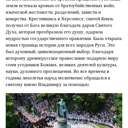
земля истекала кровью от братоубийственных войн,
языческой жестокости, разделений, зависти и
коварства. Крестившись в Херсонесе, святой Князь
получил от Бога великую благодать даров Святого
Духа, которая преобразила его душу, одарила
мудростью государственного правления. Была открыта
новая страница истории для всех народов Руси. Это
был духовный, цивилизационный выбор, благодаря
которому древнерусское православие подарило миру
сонм угодников Божиих, великих деятелей культуры,
науки, духовного просвещения. Во все времена в
годины лихолетья народ молитвенно обращался к
святому князю Владимиру за помощью.