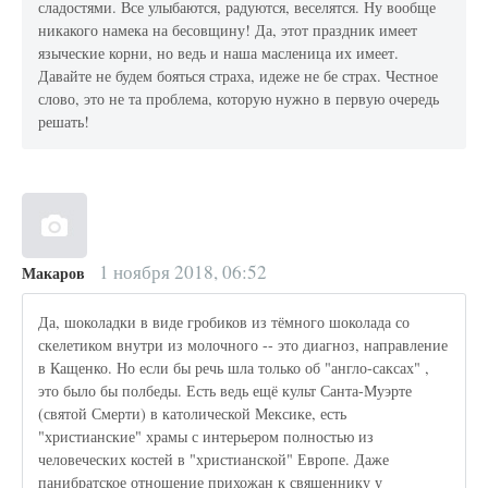
сладостями. Все улыбаются, радуются, веселятся. Ну вообще
никакого намека на бесовщину! Да, этот праздник имеет
языческие корни, но ведь и наша масленица их имеет.
Давайте не будем бояться страха, идеже не бе страх. Честное
слово, это не та проблема, которую нужно в первую очередь
решать!
1 ноября 2018, 06:52
Макаров
Да, шоколадки в виде гробиков из тёмного шоколада со
скелетиком внутри из молочного -- это диагноз, направление
в Кащенко. Но если бы речь шла только об "англо-саксах" ,
это было бы полбеды. Есть ведь ещё культ Санта-Муэрте
(святой Смерти) в католической Мексике, есть
"христианские" храмы с интерьером полностью из
человеческих костей в "христианской" Европе. Даже
панибратское отношение прихожан к священнику у