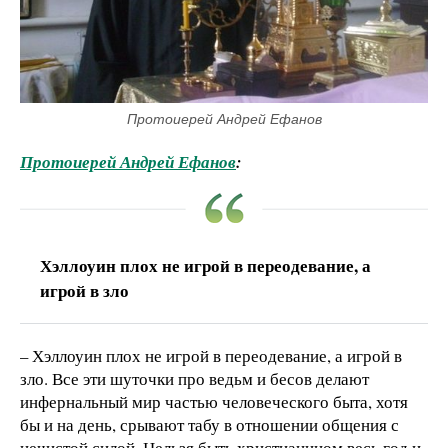
Протоиерей Андрей Ефанов
Протоиерей Андрей Ефанов
:
Хэллоуин плох не игрой в переодевание, а
игрой в зло
– Хэллоуин плох не игрой в переодевание, а игрой в
зло. Все эти шуточки про ведьм и бесов делают
инфернальный мир частью человеческого быта, хотя
бы и на день, срывают табу в отношении общения с
нечистой силой. Нельзя быть христианином весь год и