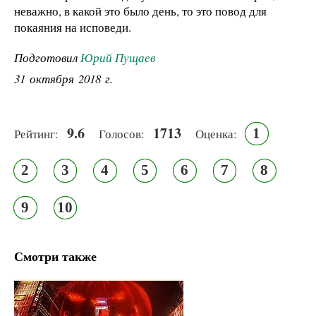
неважно, в какой это было день, то это повод для
покаяния на исповеди.
Подготовил
Юрий Пущаев
31 октября 2018 г.
9.6
1713
1
Рейтинг:
Голосов:
Оценка:
2
3
4
5
6
7
8
9
10
Смотри также