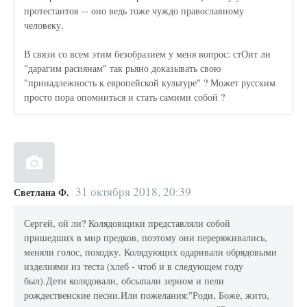
протестантов -- оно ведь тоже чуждо православному
человеку.
В связи со всем этим безобразием у меня вопрос: стОит ли
"дарагим расиянам" так рьяно доказывать свою
"принадлежность к европейской культуре" ? Может русским
просто пора опомниться и стать самими собой ?
31 октября 2018, 20:39
Светлана Ф.
Сергей, ой ли? Колядовщики представляли собой
пришедших в мир предков, поэтому они переряживались,
меняли голос, походку. Колядующих одаривали обрядовыми
изделиями из теста (хлеб - чтоб и в следующем году
был).Дети колядовали, обсыпали зерном и пели
рождественские песни.Или пожелания:"Роди, Боже, жито,