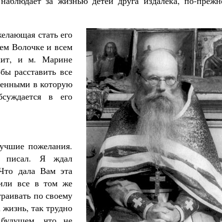
 наблюдает за жизнью детей друга издалека, по-прежн
елающая стать его
ем Волочке и всем
чит, и м. Марине
бы расставить все
еченными в которую
суждается в его
лучшие пожелания.
е писал. Я ждал
 Что дала Вам эта
или все в том же
раивать по своему
 жизнь, так трудно
 будущем, что не