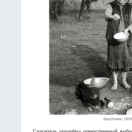
Разлуки не будет
Фредерика де Грааф
Крестьяне, 195
Спаситель уподобил ответственный выбор