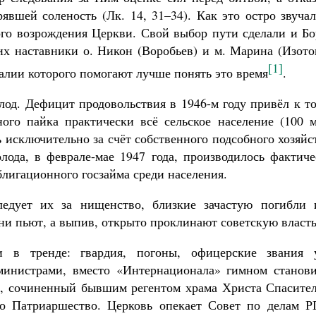
явшей соленость (Лк. 14, 31–34). Как это остро звуча
ого возрождения Церкви. Свой выбор пути сделали и Бо
их наставники о. Никон (Воробьев) и м. Марина (Изото
[1]
алии которого помогают лучше понять это время
.
од. Дефицит продовольствия в 1946-м году привёл к то
ного пайка практически всё сельское население (100 м
 исключительно за счёт собственного подсобного хозяйс
лода, в феврале-мае 1947 года, производилось фактиче
лигационного госзайма среди населения.
дует их за нищенство, близкие зачастую погибли 
они пьют, а выпив, открыто проклинают советскую власть
и в тренде: гвардия, погоны, офицерские звания 
министрами, вместо «Интернационала» гимном станови
, сочиненный бывшим регентом храма Христа Спасител
но Патриаршество. Церковь опекает Совет по делам Р