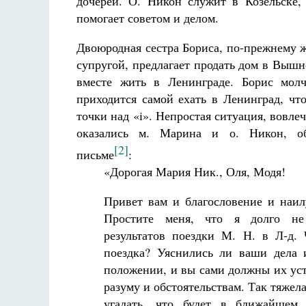
дочерей. О. Никон служит в Козельске,
помогает советом и делом.
Двоюродная сестра Бориса, по-прежнему ж
супругой, предлагает продать дом в Вышн
вместе жить в Ленинграде. Борис мол
приходится самой ехать в Ленинград, что
точки над «i». Непростая ситуация, вовл
оказались м. Марина и о. Никон, об
[2]
письме
:
«Дорогая Мария Ник., Оля, Модя!
Привет вам и благословение и наи
Простите меня, что я долго н
результатов поездки М. Н. в Л-д.
поездка? Уяснились ли ваши дела 
положении, и вы сами должны их уст
разуму и обстоятельствам. Так тяжела
угадать, что будет в ближайшем