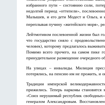
избранного пути – состоянию соли, потер
недолгий период «оттепели», послевоенн
Малышев, и его дети Модест и Ольга, и 
переплывая пучину «житейского моря», ре
Лейтмотивом послевоенной жизни был гол
что государство сняло с продовольствен
человек), которому предлагалось выживать
Помимо всего прочего, на самом пике го
принудительное размещение очередного об
На улицах – инвалиды
.
Милиция пресле
потерялись, на пенсию им не прожить, и 
Традиции имперской великодержавност
прижились. Теперь наркомы становятся 
«Союз нерушимый республик свободных»
генералом Александровым. Восстановле