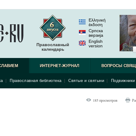
Ελληνική
έκδοση
Српска
верзиjа
English
Православный
version
календарь
СЛАВИЕМ
ИНТЕРНЕТ-ЖУРНАЛ
ВОПРОСЫ СВЯЩ
ка
|
Православная библиотека
|
Святые и святыни
|
Подвижники 
185 просмотров
Ра