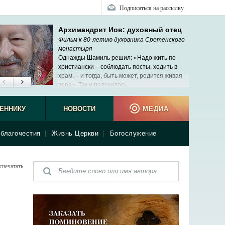
Подписаться на рассылку
Архимандрит Иов: духовный отец
Фильм к 80-летию духовника Сретенского
монастыря
Однажды Шамиль решил: «Надо жить по-
христиански – соблюдать посты, ходить в
храм, – и тогда, быть может, родится живая
вера». Так и получилось.
ЕННИКУ
НОВОСТИ
МЕДИА
благочестия
|
Жизнь Церкви
|
Богослужение
спечатать