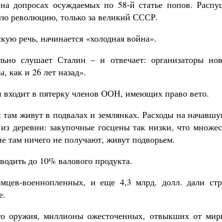
 на допросах осуждаемых по 58-й статье попов. Распу
ую революцию, только за великий СССР.
кую речь, начинается «холодная война».
льно слушает Сталин – и отвечает: организаторы нов
, как и 26 лет назад».
 входит в пятерку членов ООН, имеющих право вето.
 там живут в подвалах и землянках. Расходы на начавш
из деревни: закупочные госцены так низки, что множес
не там ничего не получают, живут подворьем.
водить до 10% валового продукта.
мцев-военнопленных, и еще 4,3 млрд. долл. дали стр
е.
го оружия, миллионы ожесточенных, отвыкших от мир