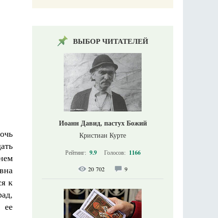
ВЫБОР ЧИТАТЕЛЕЙ
Иоанн Давид, пастух Божий
очь
Кристиан Курте
ать
Рейтинг:
9.9
Голосов:
1166
нем
евна
20 702
9
ся к
ад,
 ее