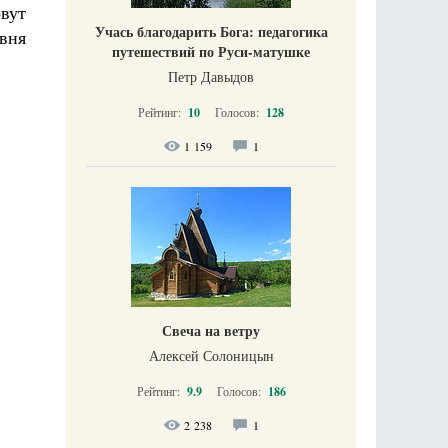
рвут
Учась благодарить Бога: педагогика
вня
путешествий по Руси-матушке
Петр Давыдов
Рейтинг:
10
Голосов:
128
1 159
1
Свеча на ветру
Алексей Солоницын
Рейтинг:
9.9
Голосов:
186
2 238
1