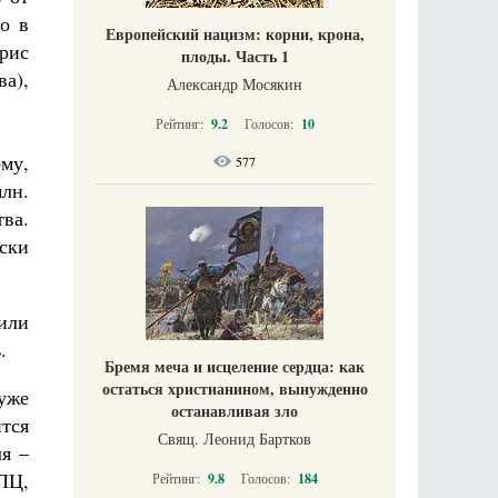
ло в
Европейский нацизм: корни, крона,
рис
плоды. Часть 1
ва),
Александр Мосякин
Рейтинг:
9.2
Голосов:
10
му,
577
лн.
тва.
ски
или
.
Бремя меча и исцеление сердца: как
остаться христианином, вынужденно
уже
останавливая зло
тся
Свящ. Леонид Бартков
я –
ПЦ,
Рейтинг:
9.8
Голосов:
184