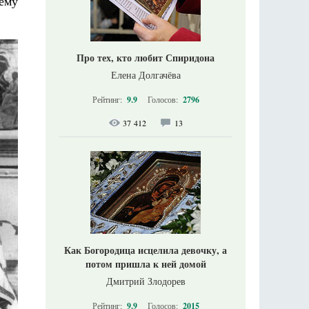
ему
Про тех, кто любит Спиридона
Елена Долгачёва
Рейтинг:
9.9
Голосов:
2796
37 412
13
Как Богородица исцелила девочку, а
потом пришла к ней домой
Дмитрий Злодорев
Рейтинг:
9.9
Голосов:
2015