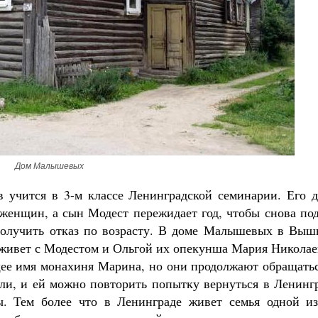
Дом Малышевых
 учится в 3-м классе Ленинградской семинарии. Его д
енщин, а сын Модест пережидает год, чтобы снова под
получить отказ по возрасту. В доме Малышевых в Выш
у живет с Модестом и Ольгой их опекунша Мария Никола
ящее имя монахиня Марина, но они продолжают обращать
ли, и ей можно повторить попытку вернуться в Ленингр
ы. Тем более что в Ленинграде живет семья одной из