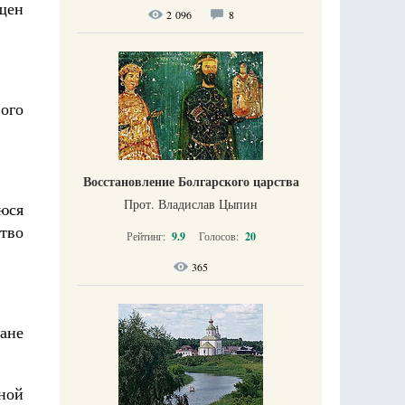
щен
2 096
8
ого
Восстановление Болгарского царства
Прот. Владислав Цыпин
уюся
тво
Рейтинг:
9.9
Голосов:
20
365
ане
ной