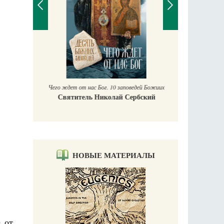
П
Е
аучись у
Чего ждет от нас Бог. 10 заповедей Божиих
Святитель Николай Сербский
НОВЫЕ МАТЕРИАЛЫ
 от