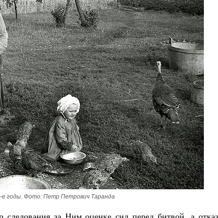
Великомученик Георгий Победоносец. Н
святого
Роман Котов
Как найти своё место в жизни
Кирилл Мурышев
0-е годы. Фото: Петр Петрович Таранда
 следования за Ним оценке сил перед битвой, а отказ