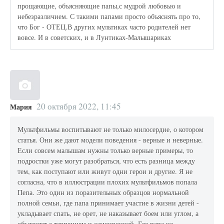
прощающие, объясняющие папы,с мудрой любовью и
небезразличием. С такими папами просто объяснять про то,
что Бог - ОТЕЦ.В других мультиках часто родителей нет
вовсе. И в советских, и в Лунтиках-Малышариках
20 октября 2022, 11:45
Мария
Мультфильмы воспитывают не только милосердие, о котором
статья. Они же дают модели поведения - верные и неверные.
Если совсем малышам нужны только верные примеры, то
подростки уже могут разобраться, что есть разница между
тем, как поступают или живут одни герои и другие. Я не
согласна, что в иллюстрации плохих мультфильмов попала
Пепа. Это один из поразительных образцов нормальной
полной семьи, где папа принимает участие в жизни детей -
укладывает спать, не орет, не наказывает боем или углом, а
объясняет с терпением и самоиронией. Где папа не