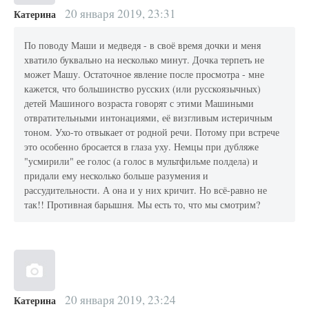
20 января 2019, 23:31
Катерина
По поводу Маши и медведя - в своё время дочки и меня
хватило буквально на несколько минут. Дочка терпеть не
может Машу. Остаточное явление после просмотра - мне
кажется, что большинство русских (или русскоязычных)
детей Машиного возраста говорят с этими Машиными
отвратительными интонациями, её визгливым истеричным
тоном. Ухо-то отвыкает от родной речи. Потому при встрече
это особенно бросается в глаза уху. Немцы при дубляже
"усмирили" ее голос (а голос в мультфильме полдела) и
придали ему несколько больше разумения и
рассудительности. А она и у них кричит. Но всё-равно не
так!! Противная барышня. Мы есть то, что мы смотрим?
20 января 2019, 23:24
Катерина