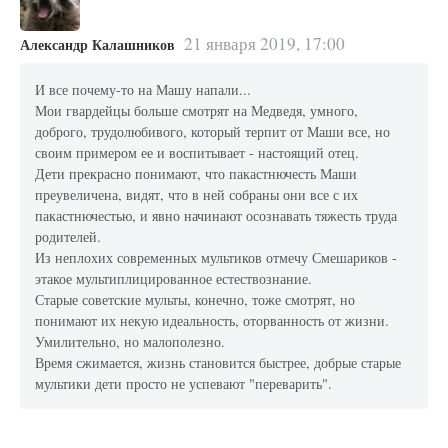
21 января 2019, 17:00
Александр Калашников
И все почему-то на Машу напали...
Мои гвардейцы больше смотрят на Медведя, умного,
доброго, трудолюбивого, который терпит от Маши все, но
своим примером ее и воспитывает - настоящий отец.
Дети прекрасно понимают, что пакастнючесть Маши
преувеличена, видят, что в ней собраны они все с их
пакастнючестью, и явно начинают осознавать тяжесть труда
родителей.
Из неплохих современных мультиков отмечу Смешариков -
этакое мультиплицированное естествознание.
Старые советские мульты, конечно, тоже смотрят, но
понимают их некую идеальность, оторванность от жизни.
Умилительно, но малополезно.
Время сжимается, жизнь становится быстрее, добрые старые
мультики дети просто не успевают "переварить".