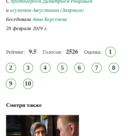
С
протоиереем Димитрием Рощиным
и
игуменом Августином (Заярным)
беседовала
Анна Берсенева
28 февраля 2019 г.
9.5
2526
1
Рейтинг:
Голосов:
Оценка:
2
3
4
5
6
7
8
9
10
Смотри также