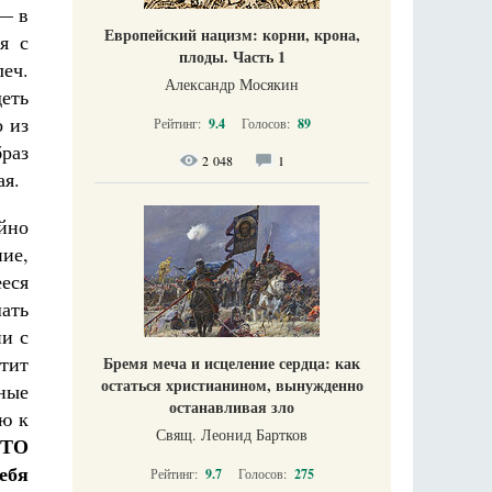
 — в
Европейский нацизм: корни, крона,
я с
плоды. Часть 1
леч.
Александр Мосякин
деть
о из
Рейтинг:
9.4
Голосов:
89
браз
2 048
1
ая.
ойно
ние,
еся
ать
ии с
стит
Бремя меча и исцеление сердца: как
остаться христианином, вынужденно
ные
останавливая зло
ью к
Свящ. Леонид Бартков
-ТО
ебя
Рейтинг:
9.7
Голосов:
275