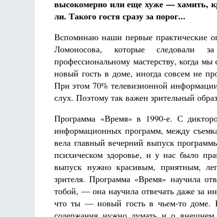
высокомерно или еще хуже — хамить, кр
ли. Такого гостя сразу за порог...
Вспоминаю наши первые практические о
Ломоносова, которые следовали з
профессиональному мастерству, когда мы 
новый гость в доме, иногда совсем не п
При этом 70% телевизионной информации 
слух. Поэтому так важен зрительный образ
Программа «Время» в 1990-е. С диктор
информационных программ, между съемка
вела главный вечерний выпуск программы
психическом здоровье, и у нас было пр
выпуск нужно красивым, приятным, ле
зрителя. Программа «Время» научила отв
тобой, — она научила отвечать даже за и
что ты — новый гость в чьем-то доме. 
содержания нужно думать и о внешнем 