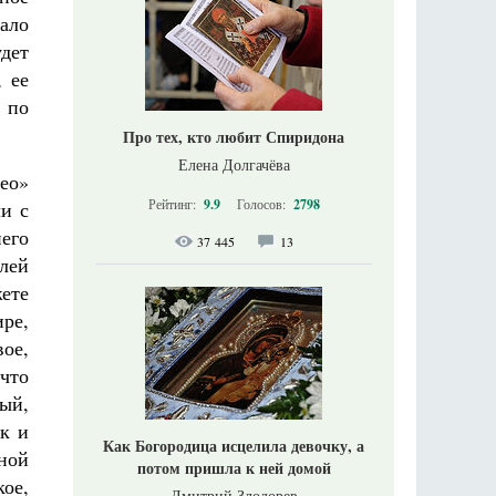
ало
удет
 ее
 по
Про тех, кто любит Спиридона
Елена Долгачёва
део»
Рейтинг:
9.9
Голосов:
2798
ли с
него
37 445
13
елей
ете
ире,
вое,
что
ый,
к и
Как Богородица исцелила девочку, а
ной
потом пришла к ней домой
кое,
Дмитрий Злодорев