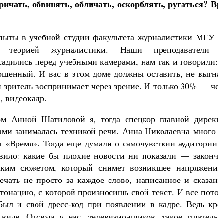
ичать, обвинять, обличать, оскорблять, ругаться? В
пыты в учебной студии факультета журналистики МГУ 
а теорией журналистики. Наши преподаватели
садились перед учебными камерами, нам так и говорили
рошенный. И вас в этом доме должны оставить, не выгн
зритель воспринимает через зрение. И только 30% — че
, видеокадр.
ом Анной Шатиловой я, тогда спецкор главной дирек
ми занималась техникой речи. Анна Николаевна много 
 «Время». Тогда еще думали о самочувствии аудитории,
авило: какие бы плохие новости ни показали — законч
гким сюжетом, который снимет возникшее напряжени
ечать не просто за каждое слово, написанное и сказан
нтонацию, с которой произносишь свой текст. И все пот
Был и свой дресс-код при появлении в кадре. Ведь кр
виде. Отсюда у нас, телевизионщиков, такое тщатель