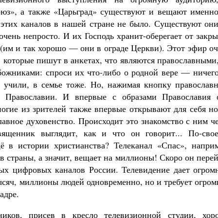
оюз», а также «Царьград» существуют и вещают именно
этих каналов в нашей стране не было. Существуют он
чень непросто. И их Господь хранит-оберегает от закр
(им и так хорошо — они в ограде Церкви). Этот эфир о
, которые пишут в анкетах, что являются православными
божниками: спроси их что-либо о родной вере — ничего
 учили, в семье тоже. Но, нажимая кнопку православн
о Православии. И впервые с образами Православия 
ногие из зрителей также впервые открывают для себя н
авное духовенство. Происходит это знакомство с ним ч
вященник выглядит, как и что он говорит... По-свое
ё в истории христианства? Телеканал «Спас», наприм
в страны, а значит, вещает на миллионы! Скоро он пере
ных цифровых каналов России. Телевидение дает огром
ысяч, миллионы людей одновременно, но и требует огро
адре.
иков, присев в кресло телевизионной студии, хор