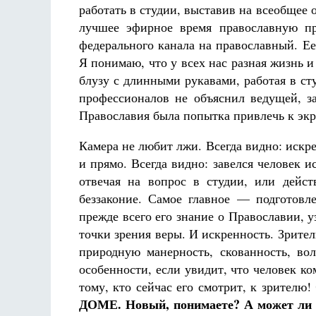
работать в студии, выставив на всеобщее 
лучшее эфирное время православную пр
федерального канала на православный. Е
Я понимаю, что у всех нас разная жизнь и
блузу с длинными рукавами, работая в ст
профессионалов не объяснил ведущей, з
Православия была попытка привлечь к экра
Камера не любит лжи. Всегда видно: искре
и прямо. Всегда видно: завелся человек и
отвечая на вопрос в студии, или дейс
беззаконие. Самое главное — подготовл
прежде всего его знание о Православии, у
точки зрения веры. И искренность. Зрител
природную манерность, скованность, во
особенности, если увидит, что человек к
тому, кто сейчас его смотрит, к зрителю!
ДОМЕ. Новый, понимаете? А может ли н