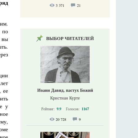
ряд
3 371
21
им.
 по
ВЫБОР ЧИТАТЕЛЕЙ
: вы
ать.
рез
ции
лет
Иоанн Давид, пастух Божий
 ее
ить
Кристиан Курте
е у
Рейтинг:
9.9
Голосов:
1167
ное
20 728
9
ому,
оме
ное