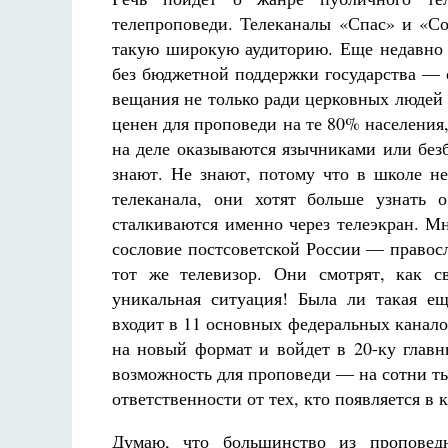
телепроповеди. Телеканалы «Спас» и «С
такую широкую аудиторию. Еще недавно 
без бюджетной поддержки государства — о
вещания не только ради церковных людей 
ценен для проповеди на те 80% населения
на деле оказываются язычниками или без
знают. Не знают, потому что в школе не
телеканала, они хотят больше узнать 
сталкиваются именно через телеэкран. М
сословие постсоветской России — правосл
тот же телевизор. Они смотрят, как с
уникальная ситуация! Была ли такая ещ
входит в 11 основных федеральных канало
на новый формат и войдет в 20-ку глав
возможность для проповеди — на сотни т
ответственности от тех, кто появляется в к
Думаю, что большинство из проповедн