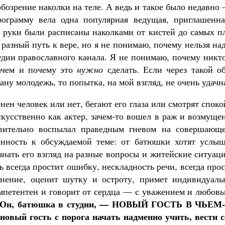
обозрение наколки на теле. А ведь и такое было недавно
ограмму вела одна популярная ведущая, приглашенна
е руки были расписаны наколками от кистей до самых п
 разный путь к вере, но я не понимаю, почему нельзя на
удии православного канала. Я не понимаю, почему никт
ачем и почему это
нужно
сделать. Если через такой о
ну молодежь, то попытка, на мой взгляд, не очень удачн
нен человек или нет, бегают его глаза или смотрят спок
скусственно как актер, зачем-то вошел в раж и возмуще
твительно воспылал праведным гневом на совершающе
енность к обсуждаемой теме: от батюшки хотят услыш
знать его взгляд на разные вопросы и житейские ситуац
ь всегда простит ошибку, нескладность речи, всегда про
лнение, оценит шутку и остроту, примет индивидуаль
омпетентен и говорит от сердца — с уважением и любов
Он, батюшка в студии, — НОВЫЙ ГОСТЬ В ЧЬЕМ
овый гость с порога начать надменно учить, вести с