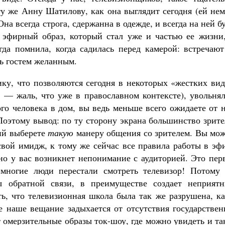
у же Анну Шатилову, как она выглядит сегодня (ей нем
Она всегда строга, сдержанна в одежде, и всегда на ней б
е эфирный образ, который стал уже и частью ее жизни,
гда помнила, когда садилась перед камерой: встречают
ть гостем желанным.
сику, что позволяются сегодня в некоторых «жестких ви
! — жаль, что уже в православном контексте), увольня
го человека в дом, вы ведь меньше всего ожидаете от 
Поэтому вывод: по ту сторону экрана большинство зрит
щий выберете
такую
манеру общения со зрителем. Вы мож
свой имидж, к тому же сейчас все правила работы в эф
но у вас возникнет непонимание с аудиторией. Это пер
 многие люди перестали смотреть телевизор! Потому 
ы обратной связи, в преимуществе создает неприятн
ь, что телевизионная школа была так же разрушена, ка
е наше вещание задыхается от отсутствия государствен
 омерзительные образы ток-шоу, где можно увидеть и та