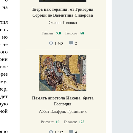
 на
Тверь как терапия: от Григория
и —
Сороки до Валентина Сидорова
ытия
Оксана Головко
чень
Рейтинг:
9.8
Голосов:
88
, но
 не
1 465
2
ого
они
овое
ерез
му,
ер,
йдет
Память апостола Иакова, брата
ную
Господня
мной
Аббат Эльфрик Грамматик
Рейтинг:
10
Голосов:
122
ошо
1 312
4