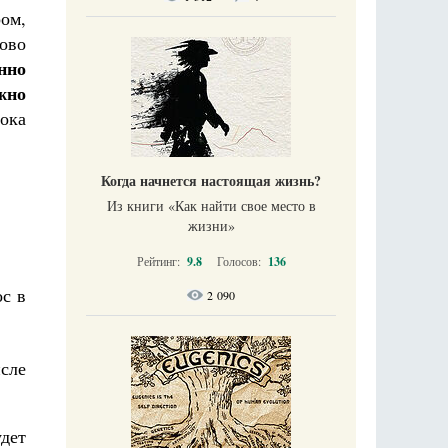
ром,
ово
нно
жно
пока
Когда начнется настоящая жизнь?
Из книги «Как найти свое место в
жизни​»
Рейтинг:
9.8
Голосов:
136
ос в
2 090
исле
дет