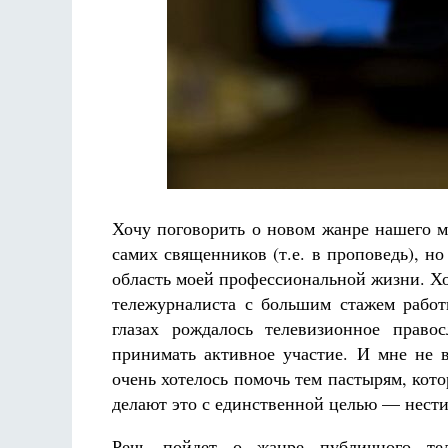
Разлуки не будет
Фредерика де Грааф
Хочу поговорить о новом жанре нашего м
самих священников (т.е. в проповедь), но
область моей профессиональной жизни. Хо
тележурналиста с большим стажем работ
глазах рождалось телевизионное право
принимать активное участие. И мне не 
очень хотелось помочь тем пастырям, кот
делают это с единственной целью — нести
Речь пойдет о жанре публичного тел