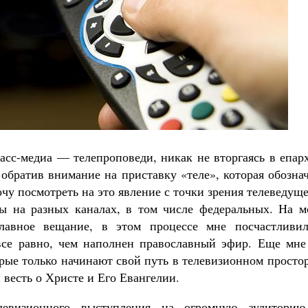
Великомученик Георгий Победоносец. Н
святого
Роман Котов
Как найти своё место в жизни
Кирилл Мурышев
асс-медиа — телепроповеди, никак не вторгаясь в епар
 обратив внимание на приставку «теле», которая обозна
чу посмотреть на это явление с точки зрения телеведущ
ы на разных каналах, в том числе федеральных. На м
славное вещание, в этом процессе мне посчастливил
все равно, чем наполнен православный эфир. Еще мне
орые только начинают свой путь в телевизионном просто
 весть о Христе и Его Евангелии.
евизионного выступления на огромную аудиторию