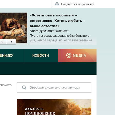
Подписаться на рассылку
«Хотеть быть любимым –
естественно. Хотеть любить –
выше естества»
Прот. Димитрий Шишкин
Пусть ты делаешь дела любви больше от
ума, чем от сердца, но, если твое желание
исполнить заповедь о любви искренне, это
уже начало твоей сопричастности Христу.
ЕННИКУ
НОВОСТИ
МЕДИА
спечатать