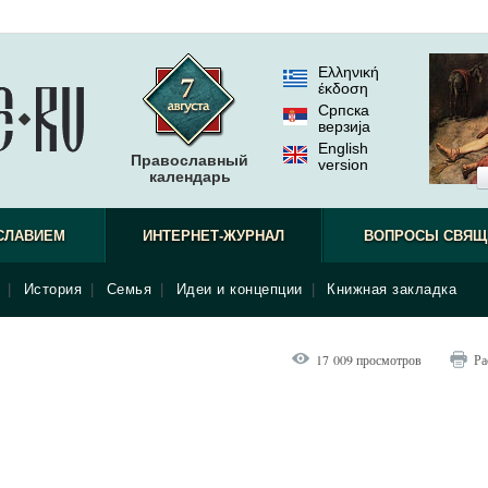
Ελληνική
έκδοση
Српска
верзиjа
English
Православный
version
календарь
СЛАВИЕМ
ИНТЕРНЕТ-ЖУРНАЛ
ВОПРОСЫ СВЯЩ
|
История
|
Семья
|
Идеи и концепции
|
Книжная закладка
17 009 просмотров
Ра