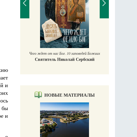
П
Е
аучись у
Чего ждет от нас Бог. 10 заповедей Божиих
Святитель Николай Сербский
хию
чает
ей и
оих
НОВЫЕ МАТЕРИАЛЫ
ось
 бы
ре и
, о