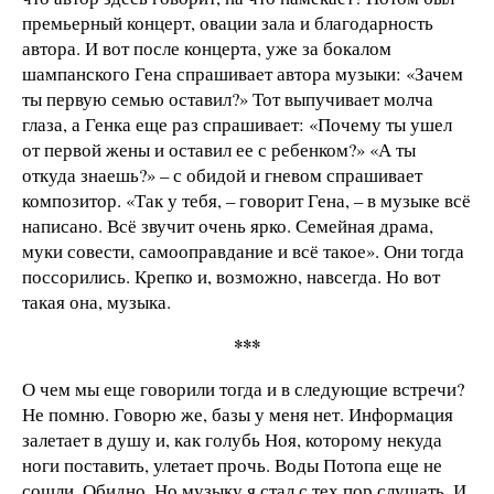
премьерный концерт, овации зала и благодарность
автора. И вот после концерта, уже за бокалом
шампанского Гена спрашивает автора музыки: «Зачем
ты первую семью оставил?» Тот выпучивает молча
глаза, а Генка еще раз спрашивает: «Почему ты ушел
от первой жены и оставил ее с ребенком?» «А ты
откуда знаешь?» – с обидой и гневом спрашивает
композитор. «Так у тебя, – говорит Гена, – в музыке всё
написано. Всё звучит очень ярко. Семейная драма,
муки совести, самооправдание и всё такое». Они тогда
поссорились. Крепко и, возможно, навсегда. Но вот
такая она, музыка.
***
О чем мы еще говорили тогда и в следующие встречи?
Не помню. Говорю же, базы у меня нет. Информация
залетает в душу и, как голубь Ноя, которому некуда
ноги поставить, улетает прочь. Воды Потопа еще не
сошли. Обидно. Но музыку я стал с тех пор слушать. И