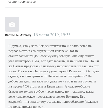
своим творчеством.
16 марта 2019, 19:33
Вадим К. Антону
Я думаю, что у кого Бог действительно и полно встал на
первое место в его внутреннем человеке, тот не
станет возносить до небес музыку земную, она ему станет
уже неинтересна. Да, Бог дает таланты, и не иной кто. Но Он
же Самый предоставил человеку использовать их так, как тот
хочет. Иначе как Он будет судить людей? Разве не то Он будет
судить, как они данные от Него таланты употребили? На
доброе ли дело, на злое или даже не на то и не на другое, а
на пустое? Об этом есть в Евангелии. А человекобожие
бывает не только грубое и всем ясное, но и скрытое, когда
дело человеческое представляют делом Божиим, Его
энергией и начинают ему воздавать неподобающие (нелепые
по-церковносл.) почести.