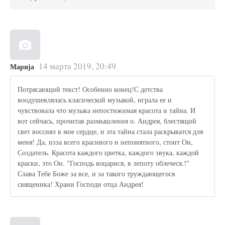
14 марта 2019, 20:49
Марија
Потрясающий текст! Особенно конец!С детства
воодушевлялась класической музыкой, играла ее и
чувствовала что музыка непостижимая красота и тайна. И
вот сейчась, прочитав размышления о. Андрея, блестящий
свет воссиял в мое сердце, и эта тайна стала раскрыватся для
меня! Да, изза всего красивого и непонятного, стоит Он,
Создатель. Красота каждого цветка, каждого звука, каждой
краски, это Он. "Господь воцарися, в лепоту облечеся.!"
Слава Тебе Боже за все, и за такого труждающегося
священика! Храни Господи отца Андрея!