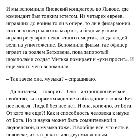
И мы вспомнили Яновский концлагерь во Львове, где
комендант был тонким эстетом. Из четырех евреев,
игравших до войны то ли в опере, то ли в филармонии,
этот эсэсовец сколотил квартет, и бедные узники
играли регулярно некое «танго смерти», когда людей
вели на уничтожение. Вспомнили фильм, где офицер
играет за роялем Бетховена, пока запоротый
шомполами солдат Митька помирает и «ухи просит». И
еще много чего вспомнили.
– Так зачем она, музыка? – спрашиваю.
– Да низачем, – говорит. – Она – антропологическое
свойство, как прямохождение и обладание словом. Без
нее нельзя. Людей без нее нет. И она, конечно, от Бога.
От кого же еще?! Как и способность человека к науке
от Бога. Но и наука может быть сомнительной и
людоедской, и музыка тоже. И вообще все, что есть в
человеке, из-за греха стало двусмысленным.