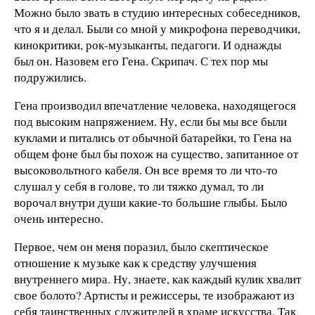
Можно было звать в студию интересных собеседников,
что я и делал. Были со мной у микрофона переводчики,
кинокритики, рок-музыканты, педагоги. И однажды
был он. Назовем его Гена. Скрипач. С тех пор мы
подружились.
Гена производил впечатление человека, находящегося
под высоким напряжением. Ну, если бы мы все были
куклами и питались от обычной батарейки, то Гена на
общем фоне был бы похож на существо, запитанное от
высоковольтного кабеля. Он все время то ли что-то
слушал у себя в голове, то ли тяжко думал, то ли
ворочал внутри души какие-то большие глыбы. Было
очень интересно.
Первое, чем он меня поразил, было скептическое
отношение к музыке как к средству улучшения
внутреннего мира. Ну, знаете, как каждый кулик хвалит
свое болото? Артисты и режиссеры, те изображают из
себя таинственных служителей в храме искусства. Так