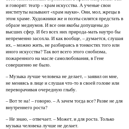
и говорят: театр – храм искусства. А ученые свои
институты называют «храм науки». Они, мол, жрецы в
этом храме. Художники же и поэты силятся предстать в
образе медиумов. И все они якобы допущены до
высших сфер. И без всех них природа-мать наутро бы
непременно засохла. И как вообще, – думается, слушая
их, – можно жить, не разбираясь в тонкостях того или
иного искусства? Так вот всего этого снобизма,
пожаренного на масле самолюбования, в Гене
совершенно не было.
– Музыка лучше человека не делает, – заявил он мне,
не меняясь в лице и слушая что-то в своей голове или
переворачивая очередную глыбу.
– Вот те на! – говорю. – А зачем тогда все? Разве не для
внутреннего роста?
– Не знаю, – отвечает. – Может, и для роста. Только
музыка человека лучше не делает.