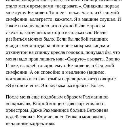
стало меня временами «накрывать». Однажды порвал
мне душу Бетховен. Точнее – некая часть из Седьмой
симфонии, аллегретто, кажется. Я в машине слушал. И
такое на меня нашло, что нужно было с трассы
съехать, заглушить мотор и выплакаться. Иначе
разбиться можно было. Если бы любой гаишник
увидал меня тогда на обочине с мокрым лицом и
откинутой на спинку кресла головой, подумал бы, что
меня надо прав лишить или «Скорую» вызвать. Звоню
Генке, взахлеб говорю ему о Бетховене, о Седьмой
симфонии. А он спокойно и медленно (видимо,
постоянно в голове глыбы переворачивает) говорит:
«Это оно и есть. Это музыка, которая от Бога».
После меня еще подобным образом Рахманинов
«накрывал», Второй концерт для фортепиано с
оркестром. Даже Рахманинов больше Бетховена
подействовал. Короче, внес Генка в мою жизнь
нечаянные коррективы.