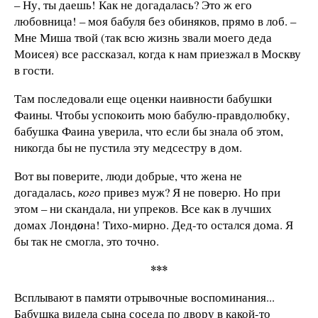
– Ну, ты даешь! Как не догадалась? Это ж его
любовница! – моя бабуля без обиняков, прямо в лоб. –
Мне Миша твой (так всю жизнь звали моего деда
Моисея) все рассказал, когда к нам приезжал в Москву
в гости.
Там последовали еще оценки наивности бабушки
Фаины. Чтобы успокоить мою бабулю-правдолюбку,
бабушка Фаина уверила, что если бы знала об этом,
никогда бы не пустила эту медсестру в дом.
Вот вы поверите, люди добрые, что жена не
догадалась,
кого
привез муж? Я не поверю. Но при
этом – ни скандала, ни упреков. Все как в лучших
домах Лонд
о
на! Тихо-мирно. Дед-то остался дома. Я
бы так не смогла, это точно.
***
Всплывают в памяти отрывочные воспоминания...
Бабушка видела сына соседа по двору в какой-то