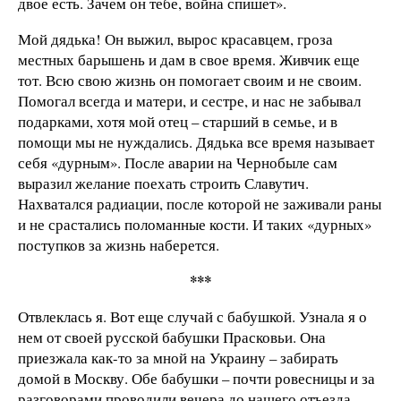
двое есть. Зачем он тебе, война спишет».
Мой дядька! Он выжил, вырос красавцем, гроза
местных барышень и дам в свое время. Живчик еще
тот. Всю свою жизнь он помогает своим и не своим.
Помогал всегда и матери, и сестре, и нас не забывал
подарками, хотя мой отец – старший в семье, и в
помощи мы не нуждались. Дядька все время называет
себя «дурным». После аварии на Чернобыле сам
выразил желание поехать строить Славутич.
Нахватался радиации, после которой не заживали раны
и не срастались поломанные кости. И таких «дурных»
поступков за жизнь наберется.
***
Отвлеклась я. Вот еще случай с бабушкой. Узнала я о
нем от своей русской бабушки Прасковьи. Она
приезжала как-то за мной на Украину – забирать
домой в Москву. Обе бабушки – почти ровесницы и за
разговорами проводили вечера до нашего отъезда.