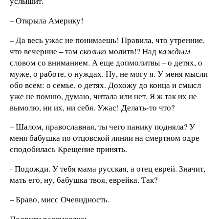
услышит.
– Открыла Америку!
– Да весь ужас не понимаешь! Правила, что утренние,
что вечерние – там
сколько
молитв!? Над
каждым
словом со вниманием. А еще допмолитвы – о детях, о
муже, о работе, о нуждах. Ну, не могу я. У меня мысли
обо всем: о семье, о детях. Дохожу до конца и смысл
уже не помню, думаю, читала или нет. Я ж так их не
вымолю, ни их, ни себя. Ужас! Делать-то что?
– Шалом, православная, ты чего панику подняла? У
меня бабушка по отцовской линии на смертном одре
сподобилась Крещение принять.
- Подожди. У тебя мама русская, а отец еврей. Значит,
мать его, ну, бабушка твоя, еврейка. Так?
– Браво, мисс Очевидность.
Подруги рассмеялись.