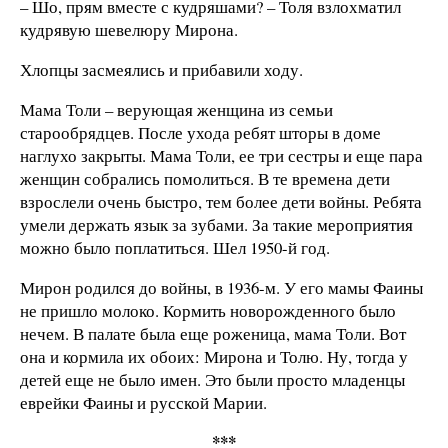
– Шо, прям вместе с кудряшами? – Толя взлохматил
кудрявую шевелюру Мирона.
Хлопцы засмеялись и прибавили ходу.
Мама Толи – верующая женщина из семьи
старообрядцев. После ухода ребят шторы в доме
наглухо закрыты. Мама Толи, ее три сестры и еще пара
женщин собрались помолиться. В те времена дети
взрослели очень быстро, тем более дети войны. Ребята
умели держать язык за зубами. За такие мероприятия
можно было поплатиться. Шел 1950-й год.
Мирон родился до войны, в 1936-м. У его мамы Фаины
не пришло молоко. Кормить новорожденного было
нечем. В палате была еще роженица, мама Толи. Вот
она и кормила их обоих: Мирона и Толю. Ну, тогда у
детей еще не было имен. Это были просто младенцы
еврейки Фаины и русской Марии.
***