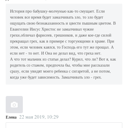
История про бабушку-молчунью как-то смущает. Если
человек все время будет замалчивать зло, то зло будет
ощущать свою безнаказанность и цвести пышным цветом. В
Евангелии Иисус Христос не замалчивал чужие
грехи,обличал фарисеев, грешников, и даже кое-где силой
прекращал грех, как в примере с торгующими в храме. При
этом, если человек каялся, то Господь его тут же прощал. А
если нет - то нет. И Она не делал вид, что греха нет.
А что тот мальчик из статьи делал? Курил, что ли? Вот я, как
родитель со стажем, предпочла бы, чтобы мне рассказали
сразу, если увидят моего ребенка с сигаретой, а не потом,
когда уже будет зависимость. Замалчивать зло - грех.
22 мая 2019, 10:29
Елена