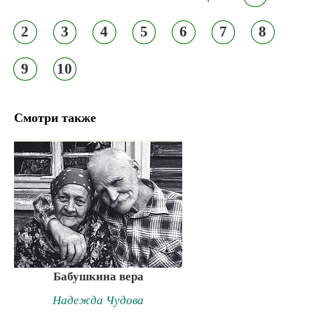
2
3
4
5
6
7
8
9
10
Смотри также
Бабушкина вера
Надежда Чудова