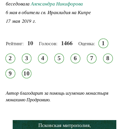
беседовала
Александра Никифорова
6 мая в обители св. Ираклидия на Кипре
17 мая 2019 г.
10
1466
1
Рейтинг:
Голосов:
Оценка:
2
3
4
5
6
7
8
9
10
Автор благодарит за помощь игумению монастыря
монахиню Продромию.
Псковская митрополия,