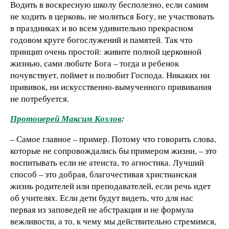
Водить в воскресную школу бесполезно, если самим
не ходить в церковь, не молиться Богу, не участвовать
в праздниках и во всем удивительно прекрасном
годовом круге богослужений и памятей. Так что
принцип очень простой: живите полной церковной
жизнью, сами люб
и
те Бога – тогда и ребенок
почувствует, поймет и полюбит Господа. Никаких ни
прививок, ни искусственно-вымученного прививания
не потребуется.
Протоиерей Максим Козлов
:
– Самое главное – пример. Потому что говорить слова,
которые не сопровождались бы примером жизни, – это
воспитывать если не атеиста, то агностика. Лучший
способ – это добрая, благочестивая христианская
жизнь родителей или преподавателей, если речь идет
об учителях. Если дети будут видеть, что для нас
первая из заповедей не абстракция и не формула
вежливости, а то, к чему мы действительно стремимся,