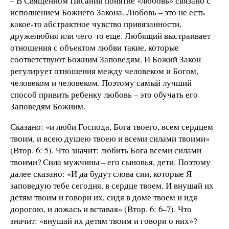
– В Священном Писании понятие «любовь» связано с
исполнением Божиего Закона. Любовь – это не есть
какое-то абстрактное чувство привязанности,
дружелюбия или чего-то еще. Любящий выстраивает
отношения с объектом любви такие, которые
соответствуют Божиим Заповедям. И Божий Закон
регулирует отношения между человеком и Богом,
человеком и человеком. Поэтому самый лучший
способ привить ребенку любовь – это обучать его
Заповедям Божиим.
Сказано: «и люби Господа, Бога твоего, всем сердцем
твоим, и всею душею твоею и всеми силами твоими»
(Втор. 6: 5). Что значит: любить Бога всеми силами
твоими? Сила мужчины – его сыновья, дети. Поэтому
далее сказано: «И да будут слова сии, которые Я
заповедую тебе сегодня, в сердце твоем. И внушай их
детям твоим и говори их, сидя в доме твоем и идя
дорогою, и ложась и вставая» (Втор. 6: 6–7). Что
значит: «внушай их детям твоим и говори о них»?