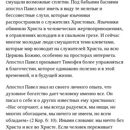
смущали возможные сплетни. Под бабьими баснями
апостол Павел мог иметь в виду те нелепые и
бессовестные слухи, которые язычники
распространяли о служителях Христовых. Язычники
обвиняли Христа в человеческих жертвоприношениях,
в отравлениях колодцев и в свальном грехе. И сейчас
многие молодые люди смущаются теми клеветами,
которые мир возводит на служителей Христа, на всю
Церковь Божию, особенно на просторах интернета.
Апостол Павел призывает Тимофея более упражняться
в благочестии, которое одинаково полезно и в этой
временной, и в будущей жизни.
Апостол Павел знал из своего личного опыта, что
духовное богатство дает человеку именно все. Он
писал о себе и о других известных ему христианах:
«Нас огорчают, а мы всегда радуемся, мы нищи, но
многих обогащаем, мы ничего не имеем, но всем
обладаем» (2 Кор. 6: 10). Иными словами: мы ничто без
Христа и все во Христе. Если человек переживает