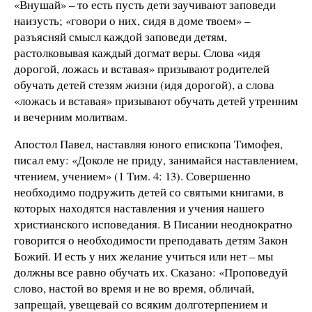
«Внушай» – то есть пусть дети заучивают заповеди
наизусть; «говори о них, сидя в доме твоем» –
разъясняй смысл каждой заповеди детям,
растолковывая каждый догмат веры. Слова «идя
дорогой, ложась и вставая» призывают родителей
обучать детей стезям жизни (идя дорогой), а слова
«ложась и вставая» призывают обучать детей утренним
и вечерним молитвам.
Апостол Павел, наставляя юного епископа Тимофея,
писал ему: «Доколе не приду, занимайся наставлением,
чтением, учением» (1 Тим. 4: 13). Совершенно
необходимо подружить детей со святыми книгами, в
которых находятся наставления и учения нашего
христианского исповедания. В Писании неоднократно
говорится о необходимости преподавать детям Закон
Божий. И есть у них желание учиться или нет – мы
должны все равно обучать их. Сказано: «Проповедуй
слово, настой во время и не во время, обличай,
запрещай, увещевай со всяким долготерпением и