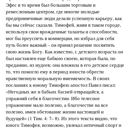
Эфес в то время был большим торговым и
ремесленным центром, где многие молодые
предприимчивые люди делали успешную карьеру, как
бы мы сейчас сказали. Тимофей, живя в таком городе,
используя свои врожденные таланты и способности,
мог бы преуспеть в коммерции, но избрал для себя
путь более важный – он принял решение посвятить
свою жизнь Богу. Как известно, с детского возраста он
был наставлен еще бабкою своею, которая была, по
преданию, из иудеев; она вложила в его детское сердце
то, что помогло ему в период юности обрести
нравственную моральную вменяемость. В своих
посланиях к юному Тимофею апостол Павел писал:
«Негодных же и бабьих басней отвращайся, а
упражняй себя в благочестии. Ибо телесное
упражнение мало полезно, а благочестие на все
полезно, имея обетование жизни настоящей и
будущей» (1 Тим. 4: 7– 8). Из этого текста видно, что
юного Тимофея, возможно, увлекал античный спорт и