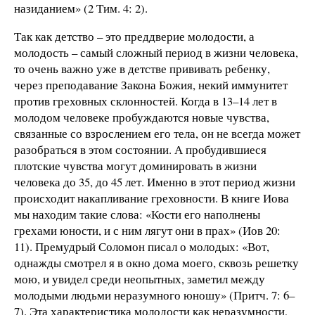
назиданием» (2 Тим. 4: 2).
Так как детство – это преддверие молодости, а
молодость – самый сложный период в жизни человека,
то очень важно уже в детстве прививать ребенку,
через преподавание Закона Божия, некий иммунитет
против греховных склонностей. Когда в 13–14 лет в
молодом человеке пробуждаются новые чувства,
связанные со взрослением его тела, он не всегда может
разобраться в этом состоянии. А пробудившиеся
плотские чувства могут доминировать в жизни
человека до 35, до 45 лет. Именно в этот период жизни
происходит накапливание греховности. В книге Иова
мы находим такие слова: «Кости его наполнены
грехами юности, и с ним лягут они в прах» (Иов 20:
11). Премудрый Соломон писал о молодых: «Вот,
однажды смотрел я в окно дома моего, сквозь решетку
мою, и увидел среди неопытных, заметил между
молодыми людьми неразумного юношу» (Притч. 7: 6–
7). Эта характеристика молодости как неразумности,