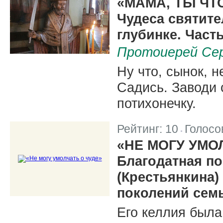
«МАМА, ТЫ ЧТ
Чудеса святите
глубинке. Част
Протоиерей Се
Ну что, сынок, н
Садись. Заводи 
потихонечку.
Рейтинг:
10
Голосо
|
«НЕ МОГУ УМО
Благодатная п
(Крестьянкина)
поколений сем
Его келлия была