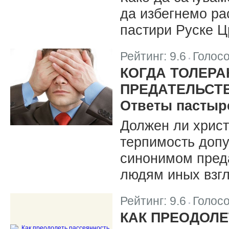
да избегнемо рас
пастири Руске Ц
Рейтинг:
9.6
Голос
|
КОГДА ТОЛЕР
ПРЕДАТЕЛЬСТ
Ответы пастыр
Должен ли хрис
терпимость допу
синонимом преда
людям иных взг
Рейтинг:
9.6
Голос
|
КАК ПРЕОДОЛЕ