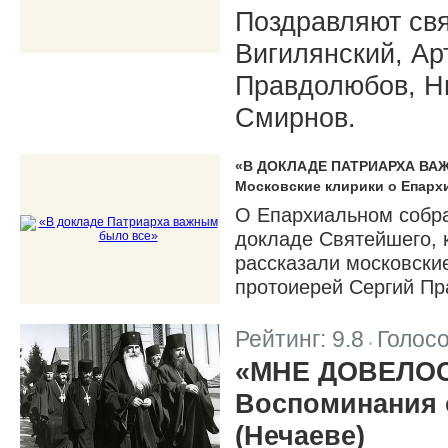
Поздравляют св
Вигилянский, А
Правдолюбов, Н
Смирнов.
«В ДОКЛАДЕ ПАТРИАРХА ВА
Московские клирики о Епарх
О Епархиальном собра
докладе Святейшего, 
рассказали московски
протоиерей Сергий Пр
Рейтинг:
9.8
Голос
|
«МНЕ ДОВЕЛОС
Воспоминания 
(Нечаеве)