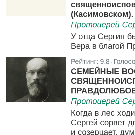
священноиспов
(Касимовском).
Протоиерей Се
У отца Сергия б
Вера в благой 
Рейтинг:
9.8
Голос
|
СЕМЕЙНЫЕ ВО
СВЯЩЕННОИСП
ПРАВДОЛЮБОВЕ
Протоиерей Се
Когда в лес ходи
Сергей сорвет д
и созерцает, дум