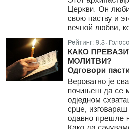
Церкви. Он люби
свою паству и э
вечной любви, к
Рейтинг:
9.3
Голос
|
КАКО ПРЕВАЗИ
МОЛИТВИ?
Одговори паст
Вероватно je св
почињеш да се м
одједном схвата
срце, изговараш
одавно прешле н
Како да сачувам