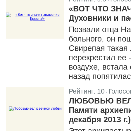
|
«ВОТ ЧТО ЗНА
Духовники и па
Позвали отца На
больного, он пош
Свирепая такая 
перекрестил ее –
воздухе, встала
назад попятилас
Рейтинг:
10
Голосо
|
ЛЮБОВЬЮ ВЕЛ
Памяти архиепи
декабря 2013 г.)
Этот архипасты