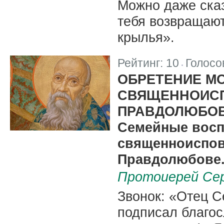
Можно даже сказ
тебя возвращают
крылья».
Рейтинг:
10
Голосо
|
ОБРЕТЕНИЕ М
СВЯЩЕННОИСП
ПРАВДОЛЮБОВ
Семейные восп
священноиспов
Правдолюбове. 
Протоиерей Се
Звонок: «Отец С
подписал благо