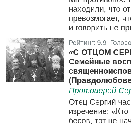
находили, что о
превозмогает, ч
и говорить не пр
Рейтинг:
9.9
Голос
|
«С ОТЦОМ СЕР
Семейные восп
священноиспов
(Правдолюбове)
Протоиерей Се
Отец Сергий час
изречение: «Кто
бесов, тот не н