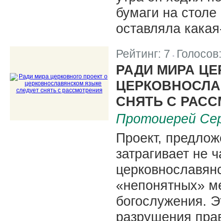
бумаги на столе 
оставляла какая
Рейтинг:
7
Голосов
|
РАДИ МИРА ЦЕ
ЦЕРКОВНОСЛА
СНЯТЬ С РАС
Протоиерей Се
Проект, предлож
затрагивает не 
церковнославянс
«непонятных» м
богослужения. Э
разрушения прав