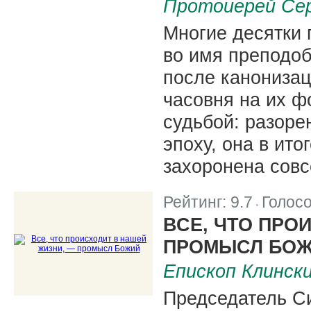
Протоиерей Се
Многие десятки
во имя преподо
после канонизац
часовня на их 
судьбой: разоре
эпоху, она в ито
захоронена совс
Рейтинг:
9.7
Голос
|
ВСЕ, ЧТО ПРО
ПРОМЫСЛ БО
Епископ Клинск
Председатель Си