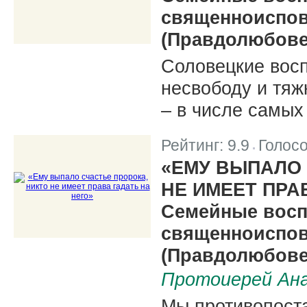
священноиспов
(Правдолюбове)
Соловецкие вос
несвободу и тяж
‒ в числе самых
Рейтинг:
9.9
Голос
|
«ЕМУ ВЫПАЛО 
НЕ ИМЕЕТ ПРА
Семейные восп
священноиспов
(Правдолюбове
Протоиерей Ан
Мы противопоста