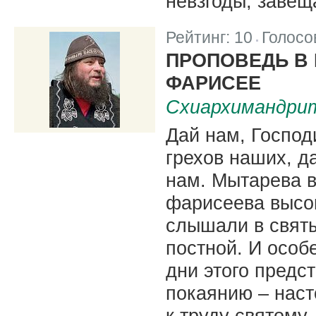
невзгоды, завещ
Рейтинг:
10
Голосо
|
ПРОПОВЕДЬ В
ФАРИСЕЕ
Схиархимандрит
Дай нам, Господ
грехов наших, д
нам. Мытарева в
фарисеева высок
слышали в свят
постной. И особ
дни этого предс
покаянию – наст
к труду святому.