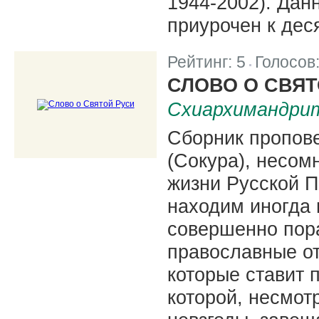
1944-2002). Дан
приурочен к дес
Рейтинг:
5
Голосов
|
СЛОВО О СВЯТ
Схиархимандрит
Сборник пропов
(Сокура), несом
жизни Русской 
находим иногда
совершенно пора
православные от
которые ставит 
которой, несмот