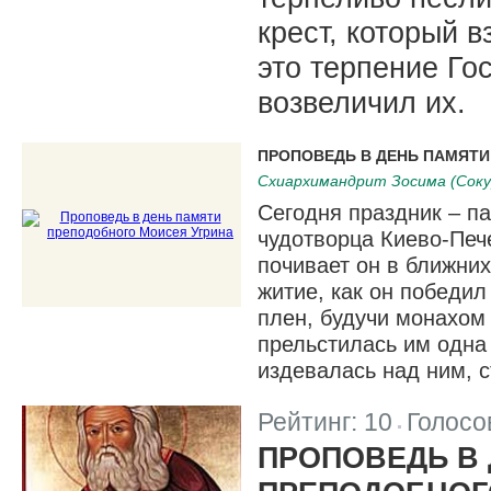
крест, который в
это терпение Го
возвеличил их.
ПРОПОВЕДЬ В ДЕНЬ ПАМЯТИ
Схиархимандрит Зосима (Соку
Сегодня праздник – п
чудотворца Киево-Пе
почивает он в ближни
житие, как он победил
плен, будучи монахом 
прельстилась им одна 
издевалась над ним, с
Рейтинг:
10
Голосо
|
ПРОПОВЕДЬ В