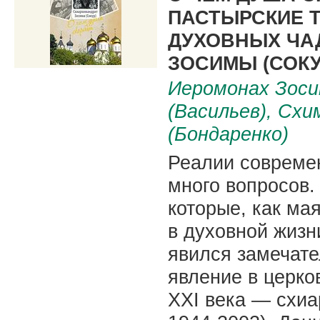
ПАСТЫРСКИЕ Т
ДУХОВНЫХ ЧА
ЗОСИМЫ (СОКУ
Иеромонах Зоси
(Васильев), Сх
(Бондаренко)
Реалии совреме
много вопросов.
которые, как ма
в духовной жизн
явился замечате
явление в церко
XXI века — схиа