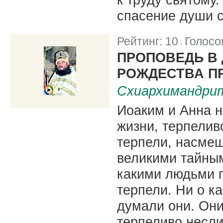
спасение души с
Рейтинг:
10
Голосо
|
ПРОПОВЕДЬ В
РОЖДЕСТВА П
Схиархимандрит
Иоаким и Анна н
жизни, терпелив
терпели, насмеш
великими тайным
какими людьми п
терпели. Ни о ка
думали они. Они
терпеливо несл