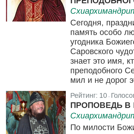
ПРЕПОДОБНОГ
Схиархимандрит
Сегодня, праздн
память особо лю
угодника Божиег
Саровского чудот
знает это имя, к
преподобного С
мил и не дорог 
Рейтинг:
10
Голосо
|
ПРОПОВЕДЬ В
Схиархимандрит
По милости Божи