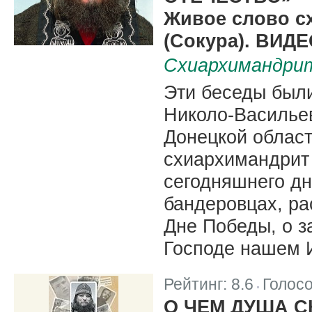
Живое слово с
(Сокура). ВИД
Схиархимандрит
Эти беседы был
Николо-Васильев
Донецкой области
схиархимандрит 
сегодняшнего дн
бандеровцах, ра
Дне Победы, о 
Господе нашем 
Рейтинг:
8.6
Голос
|
О ЧЕМ ДУША С