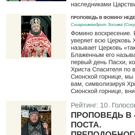
наследниками Царстви
ПРОПОВЕДЬ В ФОМИНУ НЕД
Схиархимандрит Зосима (Соку
Фомино воскресение.
уверяет всю Церковь 
называет Церковь «та
Блаженным его называ
первый день Пасхи, к
Христа Спасителя по 
Сионской горнице, мы
вам, символизируя Хри
Сионской горнице, вн
Рейтинг:
10
Голосо
|
ПРОПОВЕДЬ В 
ПОСТА.
ПРЕПОДОБНОГ