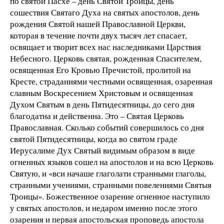
по святой Пасхе – день Святой Троицы, день
сошествия Святаго Духа на святых апостолов, день
рождения Святой нашей Православной Церкви,
которая в течение почти двух тысяч лет спасает,
освящает и творит всех нас наследниками Царствия
Небесного. Церковь святая, рожденная Спасителем,
освященная Его Кровью Пречистой, пролитой на
Кресте, страданиями честными освященная, озаренная
славным Воскресением Христовым и освященная
Духом Святым в день Пятидесятницы, до сего дня
благодатна и действенна. Это – Святая Церковь
Православная. Сколько событий совершилось со дня
святой Пятидесятницы, когда во святом граде
Иерусалиме Дух Святый видимым образом в виде
огненных языков сошел на апостолов и на всю Церковь
Святую, и «вси начаше глаголати странными глаголы,
странными учениями, странными повелениями Святыя
Троицы». Божественное озарение огненное наступило
у святых апостолов, и недаром именно после этого
озарения и первая апостольская проповедь апостола