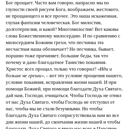
Бог прощает. Часто вам говорю, напрасно мы по
глупости своей рисуем Бога, воображаем, жестокого,
не прощающего и все прочее. Это наша искаженная,
глупая фантазия человеческая. Бог милостив,
долготерпелив, и какой? Многомилостив! Вот каковы
слова Божественному милосердию. И по сравнению с
милосердием Божиим грехи, что песчинка эта
несчастная наша обозначает? Но песчинка, бывает,
поршню тоже причиняет, большие беды, так что
почему и дано благодатное Таинство покаяния.
Христос всех прощал, только что говорил?
«Иди и
больше не греши»
, – вот это условие прощения нашего,
условие покаяния, исправления жизни нашей. И при
помощи Божией, при помощи благодати Духа Святаго,
дай нам, Господи, очищаться. Чтобы Господь не отнял
от нас Духа Святаго, чтобы Господь не отступил от
нас, чтобы мы не стали безумными. Но чтобы
благодать Духа Святаго соприсутствовала нам во все
дни жизни нашей, до скончания жизни нашей и чтобы
благодать Духа Святаго и ввела нас всех в Царствие