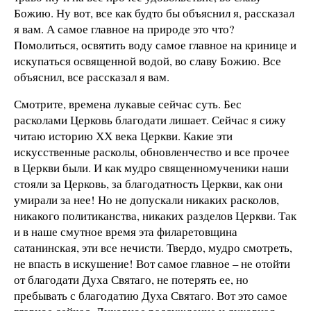
Божию. Ну вот, все как будто бы объяснил я, рассказал
я вам. А самое главное на природе это что?
Помолиться, освятить воду самое главное на кринице и
искупаться освященной водой, во славу Божию. Все
объяснил, все рассказал я вам.
Смотрите, времена лукавые сейчас суть. Бес
расколами Церковь благодати лишает. Сейчас я сижу
читаю историю ХХ века Церкви. Какие эти
искусственные расколы, обновленчество и все прочее
в Церкви были. И как мудро священномученики наши
стояли за Церковь, за благодатность Церкви, как они
умирали за нее! Но не допускали никаких расколов,
никакого политиканства, никаких разделов Церкви. Так
и в наше смутное время эта филаретовщина
сатанинская, эти все нечисти. Твердо, мудро смотреть,
не впасть в искушение! Вот самое главное – не отойти
от благодати Духа Святаго, не потерять ее, но
пребывать с благодатию Духа Святаго. Вот это самое