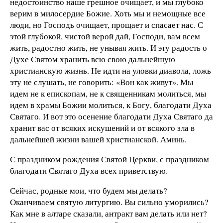
недостоинство наше грешное очищает, и мы глубоко
верим в милосердие Божие. Хоть мы и немощные все
люди, но Господь очищает, прощает и спасает нас. С
этой глубокой, чистой верой дай, Господи, вам всем
жить, радостно жить, не унывая жить. И эту радость о
Духе Святом хранить всю свою дальнейшую
христианскую жизнь. Не идти на уловки диавола, ложь
эту не слушать, не говорить: «Вон как живут». Мы
идем не к епископам, не к священникам молиться, мы
идем в храмы Божии молиться, к Богу, благодати Духа
Святаго. И вот это осенение благодати Духа Святаго да
хранит вас от всяких искушений и от всякого зла в
дальнейшей жизни вашей христианской. Аминь.
С праздником рождения Святой Церкви, с праздником
благодати Святаго Духа всех приветствую.
Сейчас, родные мои, что будем мы делать?
Оканчиваем святую литургию. Вы сильно уморились?
Как мне в алтаре сказали, антракт вам делать или нет?