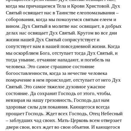
когда мы причащаемся Тела и Крови Христовой. Дух
Святый освящает нас в Таинстве елеопомазывания –
соборования, когда мы помазуемся святым елеем и
вином. Дух Святый в молитве нас освящает, в добрых
делах нас освящает Дух Святый. Кругом во все дни
жизни нашей Дух Святый соприсутствует и
сопутствует нам в нашей повседневной жизни. Когда
мы оскорбляем Бога, отступает тогда Дух Святый, и
тогда уныние, отчаяние нападают, и погибель на
человека. Это самое страшное состояние
богооставленности, когда за нечестие человека
помрачение в нем происходит, отступает от него Дух
Святый. Это самое тяжелое духовное ужасное
состояние. Да сохранит Господь от этого, чтобы,
невзирая на нашу греховность, Господь дал нам
здоровые силы для покаяния. Кающегося всегда
прощает Господь. Ждет всех Господь, Отец Небесный
– заблудших чад своих. Мать-Церковь всем отверзает
двери свои, всех ждет во свои объятия. И кающегося