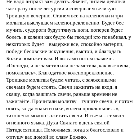
Не надо антракт вам делать. Значит, читаем девятый
час сразу после литургии и совершаем великую
Троицкую вечерню. Станем все на коленочки и три
молитвы выслушаем коленопреклоненно. Будет бес
мучить, судороги будут тянуть ноги, поперек будет
болеть, в колени как будто бы гвоздей кто понабивал, у
некоторых будет – выдержи все, спокойно вытерпи,
победи бесовские искушения, выстой, и благодать
Божия поможет вам. И вы сами потом скажете:
«Господи, и не заметил или не заметила, как выстояла,
помолилась». Благодатное коленопреклонение.
Троицкие молитвы будем читать, с зажженными
свечами будем стоять. Свечи зажигать на вход, я
скажу, когда зажигать свечи, раньше времени не
зажигайте. Прочитали молитву – тушите свечи, и потом
опять, когда «паки и паки, колена приклоньше…»,
тихонечко можно зажигать свечи. И свеча – символ
огненного языка, Духа Святаго в день святой
Пятидесятницы. Помолимся, тогда я благословлю и
отпущу вас домой во славу Божию.