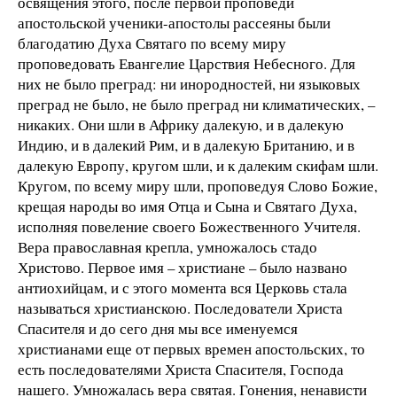
освящения этого, после первой проповеди
апостольской ученики-апостолы рассеяны были
благодатию Духа Святаго по всему миру
проповедовать Евангелие Царствия Небесного. Для
них не было преград: ни инородностей, ни языковых
преград не было, не было преград ни климатических, –
никаких. Они шли в Африку далекую, и в далекую
Индию, и в далекий Рим, и в далекую Британию, и в
далекую Европу, кругом шли, и к далеким скифам шли.
Кругом, по всему миру шли, проповедуя Слово Божие,
крещая народы во имя Отца и Сына и Святаго Духа,
исполняя повеление своего Божественного Учителя.
Вера православная крепла, умножалось стадо
Христово. Первое имя – христиане – было названо
антиохийцам, и с этого момента вся Церковь стала
называться христианскою. Последователи Христа
Спасителя и до сего дня мы все именуемся
христианами еще от первых времен апостольских, то
есть последователями Христа Спасителя, Господа
нашего. Умножалась вера святая. Гонения, ненависти