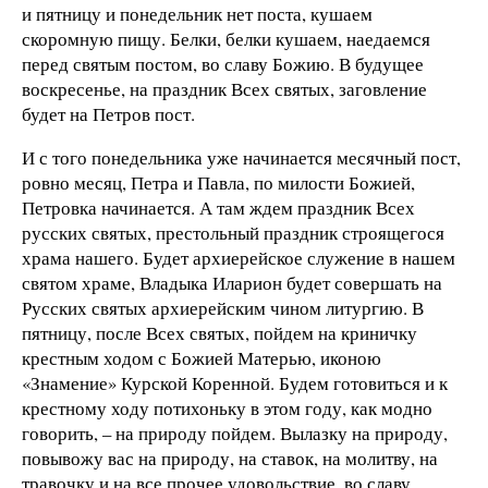
и пятницу и понедельник нет поста, кушаем
скоромную пищу. Белки, белки кушаем, наедаемся
перед святым постом, во славу Божию. В будущее
воскресенье, на праздник Всех святых, заговление
будет на Петров пост.
И с того понедельника уже начинается месячный пост,
ровно месяц, Петра и Павла, по милости Божией,
Петровка начинается. А там ждем праздник Всех
русских святых, престольный праздник строящегося
храма нашего. Будет архиерейское служение в нашем
святом храме, Владыка Иларион будет совершать на
Русских святых архиерейским чином литургию. В
пятницу, после Всех святых, пойдем на криничку
крестным ходом с Божией Матерью, иконою
«Знамение» Курской Коренной. Будем готовиться и к
крестному ходу потихоньку в этом году, как модно
говорить, – на природу пойдем. Вылазку на природу,
повывожу вас на природу, на ставок, на молитву, на
травочку и на все прочее удовольствие, во славу