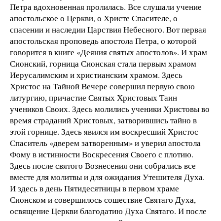
Петра вдохновенная пролилась. Все слушали учение
апостольское о Церкви, о Христе Спасителе, о
спасении и наследии Царствия Небесного. Вот первая
апостольская проповедь апостола Петра, о которой
говорится в книге «Деяния святых апостолов». И храм
Сионский, горница Сионская стала первым храмом
Иерусалимским и христианским храмом. Здесь
Христос на Тайной Вечере совершил первую свою
литургию, причастие Святых Христовых Таин
учеников Своих. Здесь молились ученики Христовы во
время страданий Христовых, затворившись тайно в
этой горнице. Здесь явился им воскресший Христос
Спаситель «дверем затворенным» и уверил апостола
Фому в истинности Воскресения Своего с плотию.
Здесь после святого Вознесения они собрались все
вместе для молитвы и для ожидания Утешителя Духа.
И здесь в день Пятидесятницы в первом храме
Сионском и совершилось сошествие Святаго Духа,
освящение Церкви благодатию Духа Святаго. И после