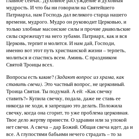
главное сейчас. Духовное рассуждение и духовная
мудрость. И что бы ни говорили на Святейшего
Патриарха, нам Господь дал великого старца нашего
времени, мудрого. Мудро он руководит Церковью, и
только злобные масонские силы и прочие диавольские
силы скрежещут на него зубами. Патриарх, как и вся
Церковь, терпит и молится. И нам дай, Господи,
именно вот этот путь христианской жизни – терпеть,
молиться и спастись всем. Аминь. С праздником
Святой Троицы всех.
Вопросы есть какие?
(Задают вопрос из храма, как
ставить свечи)
. Это частный вопрос, не церковный.
Троица Святая. Ты подумай. А ей: «Как свечку
ставить?» Купила свечку, подала, даже не ставь ее
никогда не ходи, я запрещаю это делать. Положила
свечку, когда она сгорит, то уже проблема церковная.
Твое дело жертву принести. О здравии или за упокой
нет свечи. А свеча – дар Божий. Общая свеча идет, да и
все. А глупостями бабьими нечего страдать – то за