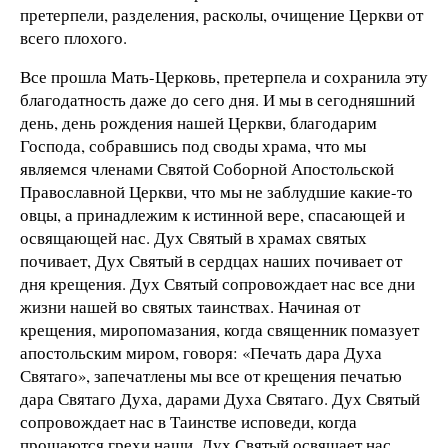
претерпели, разделения, расколы, очищение Церкви от
всего плохого.
Все прошла Мать-Церковь, претерпела и сохранила эту
благодатность даже до сего дня. И мы в сегодняшний
день, день рождения нашей Церкви, благодарим
Господа, собравшись под своды храма, что мы
являемся членами Святой Соборной Апостольской
Православной Церкви, что мы не заблудшие какие-то
овцы, а принадлежим к истинной вере, спасающей и
освящающей нас. Дух Святый в храмах святых
почивает, Дух Святый в сердцах наших почивает от
дня крещения. Дух Святый сопровождает нас все дни
жизни нашей во святых таинствах. Начиная от
крещения, миропомазания, когда священник помазует
апостольским миром, говоря: «Печать дара Духа
Святаго», запечатлены мы все от крещения печатью
дара Святаго Духа, дарами Духа Святаго. Дух Святый
сопровождает нас в Таинстве исповеди, когда
прощаются грехи наши. Дух Святый освящает нас,