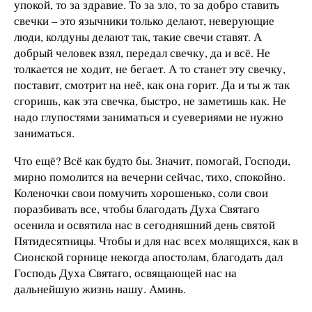
упокой, то за здравие. То за зло, то за добро ставить
свечки – это язычники только делают, неверующие
люди, колдуны делают так, такие свечи ставят. А
добрый человек взял, передал свечку, да и всё. Не
толкается не ходит, не бегает. А то станет эту свечку,
поставит, смотрит на неё, как она горит. Да и ты ж так
сгоришь, как эта свечка, быстро, не заметишь как. Не
надо глупостями заниматься и суевериями не нужно
заниматься.
Что ещё? Всё как будто бы. Значит, помогай, Господи,
мирно помолится на вечерни сейчас, тихо, спокойно.
Коленочки свои помучить хорошенько, соли свои
поразбивать все, чтобы благодать Духа Святаго
осенила и освятила нас в сегодняшний день святой
Пятидесятницы. Чтобы и для нас всех молящихся, как в
Сионской горнице некогда апостолам, благодать дал
Господь Духа Святаго, освящающей нас на
дальнейшую жизнь нашу. Аминь.