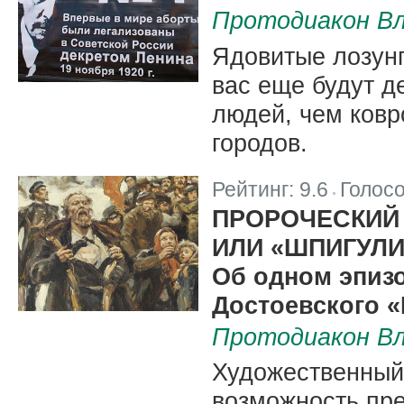
Протодиакон Вл
Ядовитые лозунг
вас еще будут д
людей, чем ковр
городов.
Рейтинг:
9.6
Голос
|
ПРОРОЧЕСКИЙ
ИЛИ «ШПИГУЛ
Об одном эпизо
Достоевского 
Протодиакон Вл
Художественный 
возможность пре