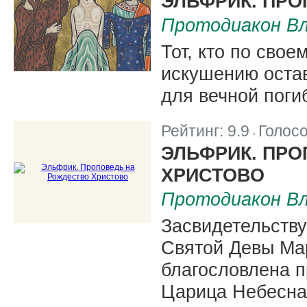
ЭЛЬФРИК. ПР
Протодиакон Вл
Тот, кто по сво
искушению остав
для вечной поги
Рейтинг:
9.9
Голос
|
ЭЛЬФРИК. ПР
ХРИСТОВО
Протодиакон Вл
Засвидетельству
Святой Девы Ма
благословлена 
Царица Небесна