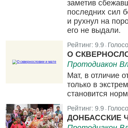
заметив сбежавш
последних сил б
и рухнул на пор
его не выдали.
Рейтинг:
9.9
Голос
|
О СКВЕРНОСЛО
Протодиакон Вл
Мат, в отличие о
только в экстре
становится нор
Рейтинг:
9.9
Голос
|
ДОНБАССКИЕ 
Протодиакон Вл