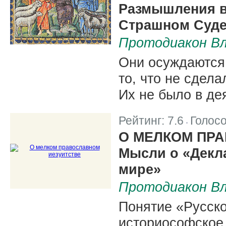
Размышления в
Страшном Суд
Протодиакон Вл
Они осуждаются 
то, что не сдела
Их не было в де
Рейтинг:
7.6
Голос
|
О МЕЛКОМ ПР
Мысли о «Декл
мире»
Протодиакон Вл
Понятие «Русско
историософское,