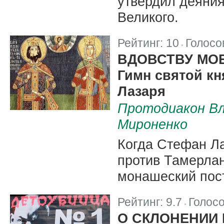
утвердил деяния
Великого.
Рейтинг:
10
Голосо
|
ВДОВСТВУ МО
Гимн святой к
Лазаря
Протодиакон Вл
Мироненко
Когда Стефан Ла
против Тамерлан
монашеский пост
Рейтинг:
9.7
Голос
|
О СКЛОНЕНИИ 