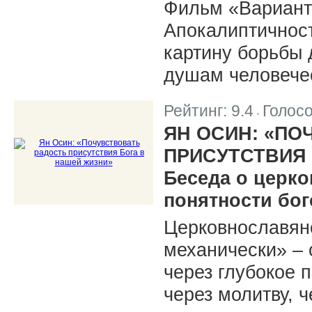
Фильм «Вариант
Апокалиптичнос
картину борьбы 
душам человече
Рейтинг:
9.4
Голос
|
ЯН ОСИН: «ПО
ПРИСУТСТВИЯ 
Беседа о церк
понятности бо
Церковнославян
механически» – 
через глубокое 
через молитву, 