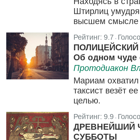
Находясь в стра
Штирлиц умудряе
высшем смысле 
Рейтинг:
9.7
Голос
|
ПОЛИЦЕЙСКИЙ
Об одном чуде 
Протодиакон Вл
Мариам охватил 
таксист везёт ее
целью.
Рейтинг:
9.9
Голос
|
ДРЕВНЕЙШИЙ 
СУББОТЫ