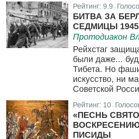
Рейтинг:
9.9
Голос
|
БИТВА ЗА БЕР
СЕДМИЦЫ 1945
Протодиакон Вл
Рейхстаг защища
были даже... бу
Тибета. Но фаши
искусство, ни м
Советской Росси
Рейтинг:
10
Голосо
|
«ПЕСНЬ СВЯТО
ВОСКРЕСЕНИЮ
ПИСИДЫ