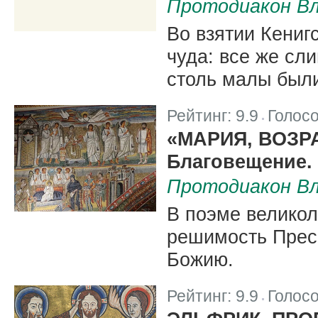
Протодиакон Вл
Во взятии Кениг
чуда: все же сл
столь малы были
Рейтинг:
9.9
Голос
|
«МАРИЯ, ВОЗР
Благовещение.
Протодиакон Вл
В поэме велико
решимость Прес
Божию.
Рейтинг:
9.9
Голос
|