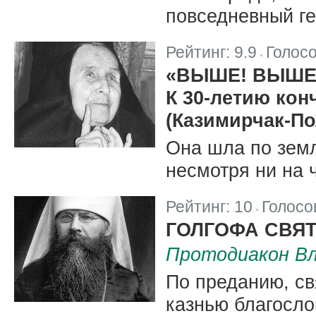
повседневный ге
Рейтинг:
9.9
Голос
|
«ВЫШЕ! ВЫШЕ
К 30-летию ко
(Казимирчак-По
Она шла по земл
несмотря ни на 
Рейтинг:
10
Голосо
|
ГОЛГОФА СВЯ
Протодиакон Вл
По преданию, с
казнью благосло