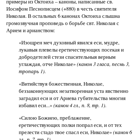
примеры из Октоиха – каноны, написанные св.
Иосифом Песнописцем (+880) в честь святителя
Николая. В остальных 6 канонах Октоиха слышна
громозвучная проповедь о борьбе свт. Николая с
Арием и арианством:
«Изощрен меч духовный явился еси, мудре,
лукавыя плевелы еретичествующих посекая и
добродетелей стези спасительныя верным
углаждая, отче Николае»
(канон 3 гласа, песнь 3,
тропарь 1).
«Витийствуя божественная, Николае,
беззаконнующих незатворенная уста явственно
заградил еси и от Ариева губительства многия
избавил еси...»
(канон 4 гл., п. 8, тр. 1).
«Силою Божиею, преблаженне,
еретичествующих полки попрал еси, и от тех
прелести стадо твое спасл еси, Николае»
(канон 6
гл., п. 7, тр. 1).