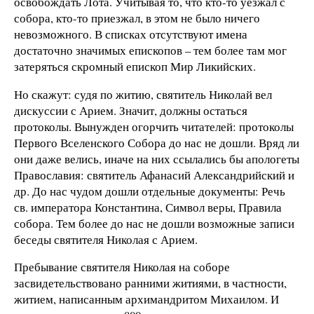
освобождать Лота. Учитывая то, что кто-то уезжал с
собора, кто-то приезжал, в этом не было ничего
невозможного. В списках отсутствуют имена
достаточно значимых епископов – тем более там мог
затеряться скромный епископ Мир Ликийских.
Но скажут: судя по житию, святитель Николай вел
дискуссии с Арием. Значит, должны остаться
протоколы. Вынужден огорчить читателей: протоколы
Первого Вселенского Собора до нас не дошли. Вряд ли
они даже велись, иначе на них ссылались бы апологеты
Православия: святитель Афанасий Александрийский и
др. До нас чудом дошли отдельные документы: Речь
св. императора Константина, Символ веры, Правила
собора. Тем более до нас не дошли возможные записи
беседы святителя Николая с Арием.
Пребывание святителя Николая на соборе
засвидетельствовано ранними житиями, в частности,
житием, написанным архимандритом Михаилом. И