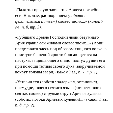
«Пажить горькую злочестия Ариева потребил
еси, Николае, растворением
(собств.:
целительным питьем)
словес твоих...»
(канон 7
гл., п. 6, тр. 3).
«Губящаго древле Господни люди безумнаго
Ария удавил еси жилами словес твоих...» (Арий
представлен здесь под образом хищного волка, в
приступе бешеной ярости бросающегося на
пастуха, защищающего стадо; пастух душит его
при помощи тетивы своего лука, закручиваемой
вокруг головы зверя)
(канон 3 гл., п. 7, тр. 1).
«Уставил еси (собств.: задержал, остановил),
премудре, твоего святаго языка (точнее: твоих
святых словес) струями струи Ариевы хульныя
(собств.: потоки Ариевых хулений)...»
(канон 5 гл.,
п. 8, тр. 2).