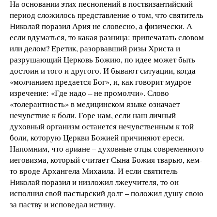
На основании этих песнопений в поствизантийский
период сложилось представление о том, что святитель
Николай поразил Ария не словесно, а физически. А
если вдуматься, то какая разница: припечатать словом
или делом? Еретик, разорвавший ризы Христа и
разрушающий Церковь Божию, по идее может быть
достоин и того и другого. И бывают ситуации, когда
«молчанием предается Бог», и, как говорит мудрое
изречение: «Где надо – не промолчи». Слово
«толерантность» в медицинском языке означает
нечувствие к боли. Горе нам, если наш личный
духовный организм останется нечувственным к той
боли, которую Церкви Божией причиняют ереси.
Напомним, что ариане – духовные отцы современного
иеговизма, который считает Сына Божия тварью, кем-
то вроде Архангела Михаила. И если святитель
Николай поразил и низложил лжеучителя, то он
исполнил свой пастырский долг – положил душу свою
за паству и исповедал истину.