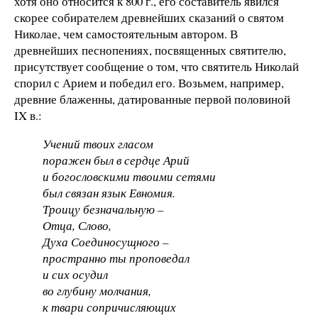
хотя оно относится к 800 г., его составитель явился
скорее собирателем древнейших сказаний о святом
Николае, чем самостоятельным автором. В
древнейших песнопениях, посвященных святителю,
присутствует сообщение о том, что святитель Николай
спорил с Арием и победил его. Возьмем, например,
древние блаженны, датированные первой половиной
ΙΧ в.:
Учений твоих гласом
поражен был в сердце Арий
и богословскими твоими сетями
был связан язык Евномия.
Троицу безначальную –
Отца, Слово,
Духа Соединосущного –
пространно ты проповедал
и сих осудил
во глубину молчания,
к твари сопричисляющих