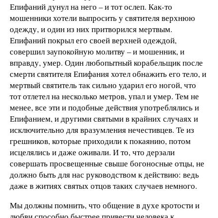
Епифаний дунул на него – и тот ослеп. Как-то
мошенники хотели выпросить у святителя верхнюю
одежду, и один из них притворился мертвым.
Епифаний покрыл его своей верхней одеждой,
совершил заупокойную молитву – и мошенник, и
вправду, умер. Один любопытный корабельщик после
смерти святителя Епифания хотел обнажить его тело, и
мертвый святитель так сильно ударил его ногой, что
тот отлетел на несколько метров, упал и умер. Тем не
менее, все эти и подобные действия употреблялись и
Епифанием, и другими святыми в крайних случаях и
исключительно для вразумления нечестивцев. Те из
грешников, которые приходили к покаянию, потом
исцелялись и даже оживали. И то, что дерзали
совершать просвещенные свыше богоносные отцы, не
должно быть для нас руководством к действию: ведь
даже в житиях святых отцов таких случаев немного.
Мы должны помнить, что общение в духе кротости и
любви способно быстрее привести человека к