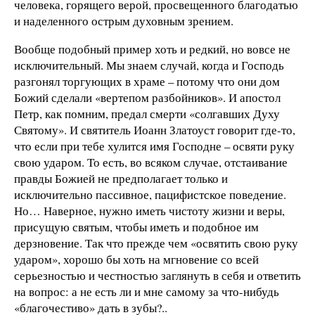
человека, горящего верой, просвещенного благодатью
и наделенного острым духовным зрением.
Вообще подобный пример хоть и редкий, но вовсе не
исключительный. Мы знаем случай, когда и Господь
разгонял торгующих в храме – потому что они дом
Божий сделали «вертепом разбойников». И апостол
Петр, как помним, предал смерти «солгавших Духу
Святому». И святитель Иоанн Златоуст говорит где-то,
что если при тебе хулится имя Господне – освяти руку
свою ударом. То есть, во всяком случае, отстаивание
правды Божией не предполагает только и
исключительно пассивное, пацифистское поведение.
Но… Наверное, нужно иметь чистоту жизни и веры,
присущую святым, чтобы иметь и подобное им
дерзновение. Так что прежде чем «освятить свою руку
ударом», хорошо бы хоть на мгновение со всей
серьезностью и честностью заглянуть в себя и ответить
на вопрос: а не есть ли и мне самому за что-нибудь
«благочестиво» дать в зубы?..