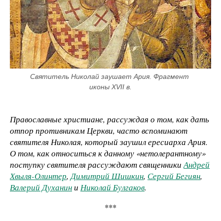
Святитель Николай заушает Ария. Фрагмент 
иконы XVII в.
Православные христиане, рассуждая о том, как дать
отпор противникам Церкви, часто вспоминают
святителя Николая, который заушил ересиарха Ария.
О том, как относиться к данному «нетолерантному»
поступку святителя рассуждают священники
Андрей
Хвыля-Олинтер
,
Димитрий Шишкин
,
Сергий Бегиян
,
Валерий Духанин
и
Николай Булгаков
.
***