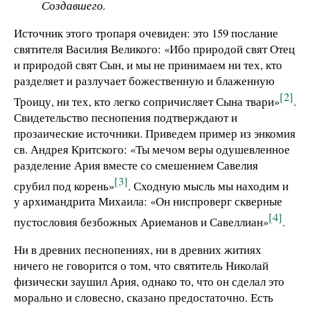
Создавшего.
Источник этого тропаря очевиден: это 159 послание
святителя Василия Великого: «Ибо природой свят Отец
и природой свят Сын, и мы не принимаем ни тех, кто
разделяет и разлучает божественную и блаженную
[2]
Троицу, ни тех, кто легко сопричисляет Сына твари»
.
Свидетельство песнопения подтверждают и
прозаические источники. Приведем пример из энкомия
св. Андрея Критского: «Ты мечом веры одушевленное
разделение Ария вместе со смешением Савелия
[3]
срубил под корень»
. Сходную мысль мы находим и
у архимандрита Михаила: «Он ниспроверг скверные
[4]
пустословия безбожных Ариеманов и Савеллиан»
.
Ни в древних песнопениях, ни в древних житиях
ничего не говорится о том, что святитель Николай
физически заушил Ария, однако то, что он сделал это
морально и словесно, сказано предостаточно. Есть