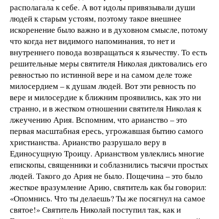
располагала к себе. А вот идолы привязывали души
людей к старым устоям, поэтому такое внешнее
искоренение было важно и в духовном смысле, потому
что когда нет видимого напоминания, то нет и
внутреннего повода возвращаться к язычеству. То есть
решительные меры святителя Николая диктовались его
ревностью по истинной вере и на самом деле тоже
милосердием – к душам людей. Вот эти ревность по
вере и милосердие к ближним проявились, как это ни
странно, и в жестком отношении святителя Николая к
лжеучению Ария. Вспомним, что арианство – это
первая масштабная ересь, угрожавшая бытию самого
христианства. Арианство разрушало веру в
Единосущную Троицу. Арианством увлеклись многие
епископы, священники и соблазнились тысячи простых
людей. Такого до Ария не было. Пощечина – это было
жесткое вразумление Арию, святитель как бы говорил:
«Опомнись. Что ты делаешь? Ты же посягнул на самое
святое!» Святитель Николай поступил так, как и