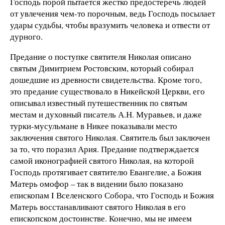
Господь порой пытается жестко предостеречь людей
от увлечения чем-то порочным, ведь Господь посылает
удары судьбы, чтобы вразумить человека и отвести от
дурного.
Предание о поступке святителя Николая описано
святым Димитрием Ростовским, который собирал
дошедшие из древности свидетельства. Кроме того,
это предание существовало в Никейской Церкви, его
описывал известный путешественник по святым
местам и духовный писатель А.Н. Муравьев, и даже
турки-мусульмане в Никее показывали место
заключения святого Николая. Святитель был заключен
за то, что поразил Ария. Предание подтверждается
самой иконографией святого Николая, на которой
Господь протягивает святителю Евангелие, а Божия
Матерь омофор – так в видении было показано
епископам I Вселенского Собора, что Господь и Божия
Матерь восстанавливают святого Николая в его
епископском достоинстве. Конечно, мы не имеем