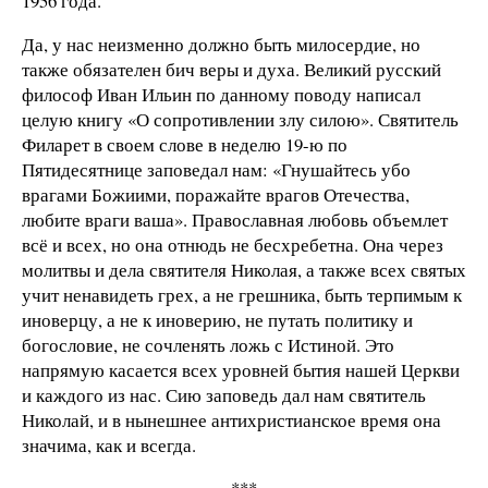
1956 года.
Да, у нас неизменно должно быть милосердие, но
также обязателен бич веры и духа. Великий русский
философ Иван Ильин по данному поводу написал
целую книгу «О сопротивлении злу силою». Святитель
Филарет в своем слове в неделю 19-ю по
Пятидесятнице заповедал нам: «Гнушайтесь убо
врагами Божиими, поражайте врагов Отечества,
любите враги ваша». Православная любовь объемлет
всё и всех, но она отнюдь не бесхребетна. Она через
молитвы и дела святителя Николая, а также всех святых
учит ненавидеть грех, а не грешника, быть терпимым к
иноверцу, а не к иноверию, не путать политику и
богословие, не сочленять ложь с Истиной. Это
напрямую касается всех уровней бытия нашей Церкви
и каждого из нас. Сию заповедь дал нам святитель
Николай, и в нынешнее антихристианское время она
значима, как и всегда.
***