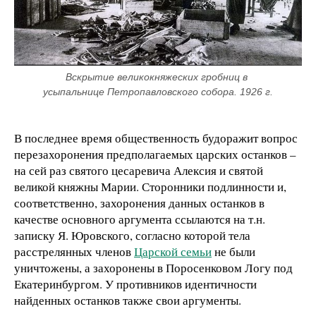
Вскрытие великокняжеских гробниц в 
усыпальнице Петропавловского собора. 1926 г.
В последнее время общественность будоражит вопрос
перезахоронения предполагаемых царских останков –
на сей раз святого цесаревича Алексия и святой
великой княжны Марии. Сторонники подлинности и,
соответственно, захоронения данных останков в
качестве основного аргумента ссылаются на т.н.
записку Я. Юровского, согласно которой тела
расстрелянных членов
Царской семьи
не были
уничтожены, а захоронены в Поросенковом Логу под
Екатеринбургом. У противников идентичности
найденных останков также свои аргументы.