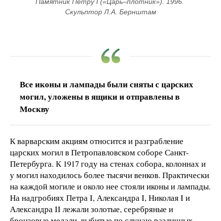
Памятник Петру I («Царь–плотник»). 1996. 
Скульптор Л.А. Бернштам
Все иконы и лампады были сняты с царских
могил, уложены в ящики и отправлены в
Москву
К варварским акциям относится и разграбление
царских могил в Петропавловском соборе Санкт-
Петербурга. К 1917 году на стенах собора, колоннах и
у могил находилось более тысячи венков. Практически
на каждой могиле и около нее стояли иконы и лампады.
На надгробиях Петра I, Александра I, Николая I и
Александра II лежали золотые, серебряные и
бронзовые медали, выбитые по случаю различных