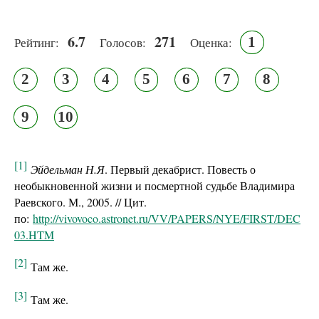
6.7
271
1
Рейтинг:
Голосов:
Оценка:
2
3
4
5
6
7
8
9
10
[1]
Эйдельман Н.Я
. Первый декабрист. Повесть о
необыкновенной жизни и посмертной судьбе Владимира
Раевского. М., 2005. // Цит.
по:
http://vivovoco.astronet.ru/VV/PAPERS/NYE/FIRST/DEC
03.HTM
[2]
Там же.
[3]
Там же.