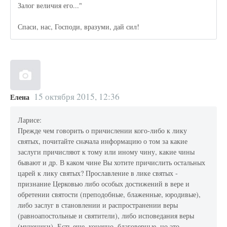
Залог величия его..."
Спаси, нас, Господи, вразуми, дай сил!
15 октября 2015, 12:36
Елена
Ларисе:
Прежде чем говорить о причислении кого-либо к лику
святых, почитайте сначала информацию о том за какие
заслуги причисляют к тому или иному чину, какие чины
бывают и др. В каком чине Вы хотите причислить остальных
царей к лику святых? Прославление в лике святых -
признание Церковью либо особых достижений в вере и
обретении святости (преподобные, блаженные, юродивые),
либо заслуг в становлении и распространении веры
(равноапостольные и святители), либо исповедания веры
(мученики). Есть еще, конечно, благоверные, но это -