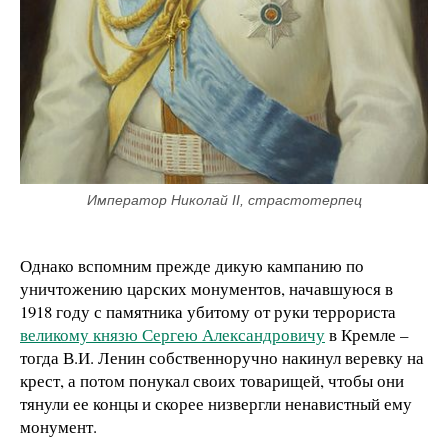
Император Николай II, страстотерпец
Однако вспомним прежде дикую кампанию по
уничтожению царских монументов, начавшуюся в
1918 году с памятника убитому от руки террориста
великому князю Сергею Александровичу
в Кремле –
тогда В.И. Ленин собственноручно накинул веревку на
крест, а потом понукал своих товарищей, чтобы они
тянули ее концы и скорее низвергли ненавистный ему
монумент.