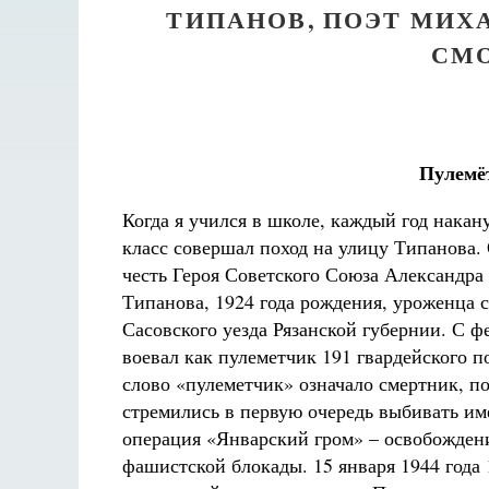
ТИПАНОВ, ПОЭТ МИХ
СМ
Пулемё
Когда я учился в школе, каждый год накан
Вели
класс совершал поход на улицу Типанова. 
честь Героя Советского Союза Александра
Как найти своё место в жизни
Типанова, 1924 года рождения, уроженца с
Кирилл Мурышев
Сасовского уезда Рязанской губернии. С ф
воевал как пулеметчик 191 гвардейского п
слово «пулеметчик» означало смертник, п
стремились в первую очередь выбивать им
операция «Январский гром» – освобожден
фашистской блокады. 15 января 1944 года 