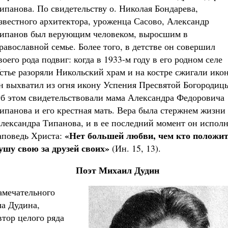
ипанова. По свидетельству о. Николая Бондарева,
звестного архитектора, уроженца Сасово, Александр
ипанов был верующим человеком, выросшим в
равославной семье. Более того, в детстве он совершил
воего рода подвиг: когда в 1933-м году в его родном селе
стье разоряли Никольский храм и на костре сжигали ико
н выхватил из огня икону Успения Пресвятой Богородиц
б этом свидетельствовали мама Александра Федоровича
ипанова и его крестная мать. Вера была стержнем жизни
лександра Типанова, и в ее последний момент он испол
«Нет большей любви, чем кто положи
аповедь Христа:
ушу свою за друзей своих»
(Ин. 15, 13).
Поэт Михаил Дудин
замечательного
а Дудина,
втор целого ряда