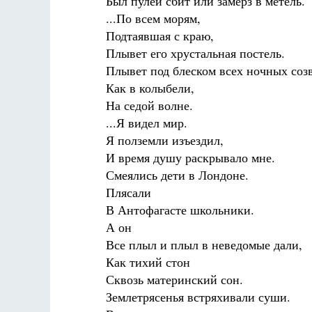
Был пулей сбит или замерз в метель.
...По всем морям,
Подтаявшая с краю,
Плывет его хрустальная постель.
Плывет под блеском всех ночных соз
Как в колыбели,
На седой волне.
...Я видел мир.
Я полземли изъездил,
И время душу раскрывало мне.
Смеялись дети в Лондоне.
Плясали
В Антофагасте школьники.
А он
Все плыл и плыл в неведомые дали,
Как тихий стон
Сквозь материнский сон.
Землетрясенья встряхивали суши.