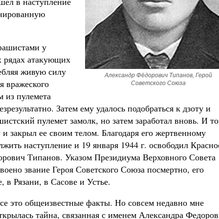
шел в наступление
онированную
 фашистами у
х рядах атакующих
ебляя живую силу
Александр Фёдорович Типанов, Герой
ня вражеского
Советского Союза
м из пулемета
зрезультатно. Затем ему удалось подобраться к дзоту и
шистский пулемет замолк, но затем заработал вновь. И то
 и закрыл ее своим телом. Благодаря его жертвенному
лжить наступление и 19 января 1944 г. освободил Красно
дорович Типанов. Указом Президиума Верховного Совета
воено звание Героя Советского Союза посмертно, его
 в Рязани, в Сасове и Устье.
се это общеизвестные факты. Но совсем недавно мне
ткрылась тайна, связанная с именем Александра Федоро