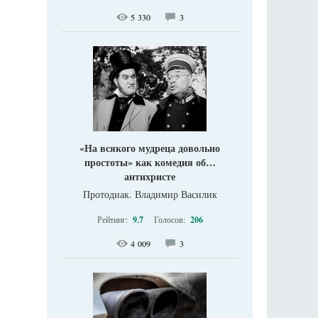
5 330
3
«На всякого мудреца довольно
простоты» как комедия об…
антихристе
Протодиак. Владимир Василик
Рейтинг:
9.7
Голосов:
206
4 009
3