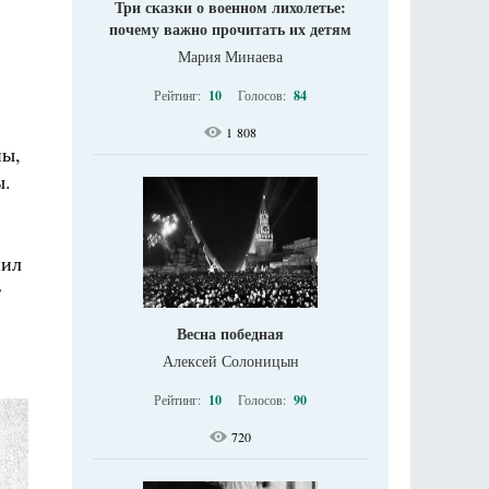
Три сказки о военном лихолетье:
почему важно прочитать их детям
Мария Минаева
Рейтинг:
10
Голосов:
84
1 808
ны,
ы.
нил
т
Весна победная
Алексей Солоницын
Рейтинг:
10
Голосов:
90
720