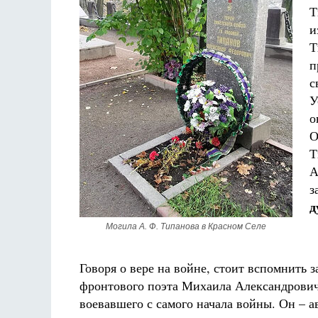
Т
и
Т
п
с
У
о
О
Т
А
з
д
Могила А. Ф. Типанова в Красном Селе
Говоря о вере на войне, стоит вспомнить 
фронтового поэта Михаила Александрович
воевавшего с самого начала войны. Он – а