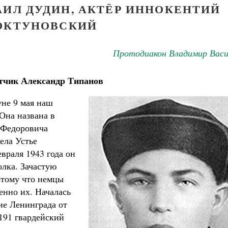
АИЛ ДУДИН, АКТЁР ИННОКЕНТИЙ
ОКТУНОВСКИЙ
Протодиакон Владимир Васи
тчик Александр Типанов
уне 9 мая наш
комученик Георгий Победоносец. Научись у
Она названа в
святого
 Федоровича
Роман Котов
Чего ждет от нас Бог. 10 запове
ела Устье
Святитель Николай Сер
евраля 1943 года он
олка. Зачастую
отому что немцы
енно их. Началась
ие Ленинграда от
191 гвардейский