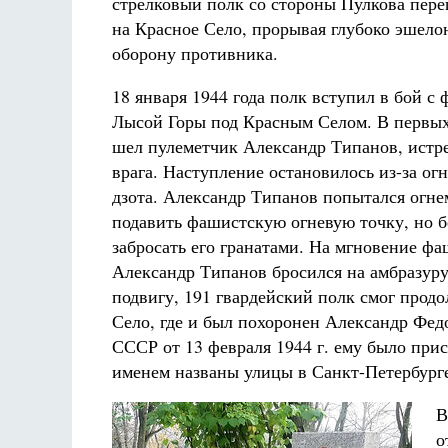
стрелковый полк со стороны Пулкова пере
на Красное Село, прорывая глубоко эшел
оборону противника.
18 января 1944 года полк вступил в бой с
Лысой Горы под Красным Селом. В первы
шел пулеметчик Александр Типанов, истр
врага. Наступление остановилось из-за ог
дзота. Александр Типанов попытался огне
подавить фашистскую огневую точку, но бе
забросать его гранатами. На мгновение фа
Александр Типанов бросился на амбразуру
подвигу, 191 гвардейский полк смог продо
Село, где и был похоронен Александр Фе
СССР от 13 февраля 1944 г. ему было прис
именем названы улицы в Санкт-Петербурге,
В
о