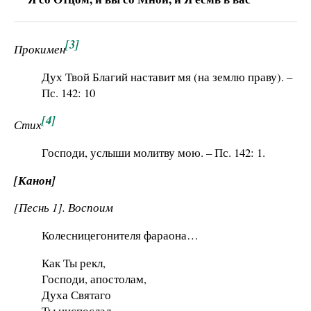
[3]
Прокимен
Дух Твой Благий наставит мя (на землю праву). –
Пс. 142: 10
[4]
Стих
Господи, услыши молитву мою. – Пс. 142: 1.
[Канон]
[Песнь 1]. Воспоим
Колесницегонителя фараона…
Как Ты рекл,
Господи, апостолам,
Духа Святаго
Ты ниспослал,