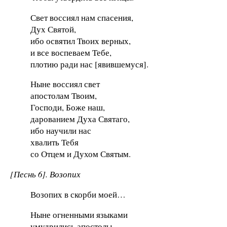
Свет воссиял нам спасения,
Дух Святой,
ибо освятил Твоих верных,
и все воспеваем Тебе,
плотию ради нас [явившемуся].
Ныне воссиял свет
апостолам Твоим,
Господи, Боже наш,
дарованием Духа Святаго,
ибо научили нас
хвалить Тебя
со Отцем и Духом Святым.
[Песнь 6]. Возопих
Возопих в скорби моей…
Ныне огненными языками
умудрились апостолы