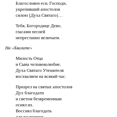
Благословен еси, Господи,
укрепивший апостолов
силою [Духа Святаго]…
Тебя, Богородице Дево,
гласами песней
непрестанно величаем.
На «Хвалите»
Милость Отца
и Сына человеколюбие,
Духа Святаго Утешителя
восхваляем на всякий час.
Призрел на святых апостолов
Дух благодати
и светом безвременным
осиял их.
Воссиял благодать
для язычников