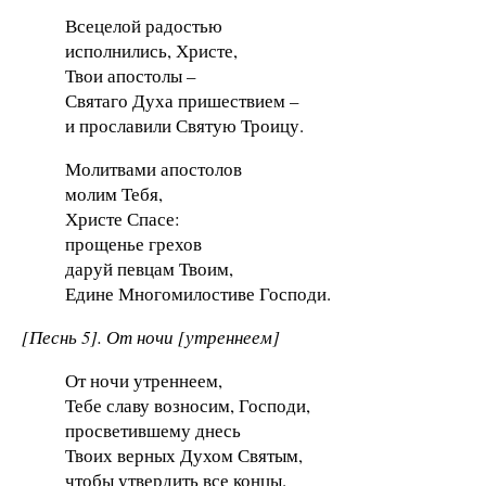
Всецелой радостью
исполнились, Христе,
Твои апостолы –
Святаго Духа пришествием –
и прославили Святую Троицу.
Молитвами апостолов
молим Тебя,
Христе Спасе:
прощенье грехов
даруй певцам Твоим,
Едине Многомилостиве Господи.
[Песнь 5]. От ночи [утреннеем]
От ночи утреннеем,
Тебе славу возносим, Господи,
просветившему днесь
Твоих верных Духом Святым,
чтобы утвердить все концы.