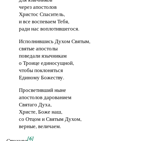
через апостолов
Христос Спаситель,
и все воспеваем Тебя,
ради нас воплотившегося.
Исполнившись Духом Святым,
святые апостолы
поведали язычникам
о Троице единосущной,
чтобы поклоняться
Единому Божеству.
Просветивший ныне
апостолов дарованием
Святаго Духа,
Христе, Боже наш,
со Отцом и Святым Духом,
верные, величаем.
[6]
Стихира