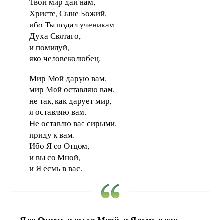
Твой мир дай нам,
Христе, Сыне Божий,
ибо Ты подал ученикам
Духа Святаго,
и помилуй,
яко человеколюбец.
Мир Мой дарую вам,
мир Мой оставляю вам,
не так, как дарует мир,
я оставляю вам.
Не оставлю вас сирыми,
приду к вам.
Ибо Я со Отцом,
и вы со Мной,
и Я есмь в вас.
Я со Отцом, и вы со Мной, и Я есмь в вас