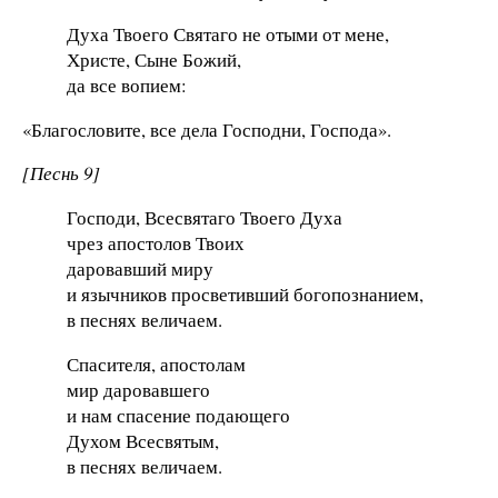
Духа Твоего Святаго не отыми от мене,
Христе, Сыне Божий,
да все вопием:
«Благословите, все дела Господни, Господа».
[Песнь 9]
Господи, Всесвятаго Твоего Духа
чрез апостолов Твоих
даровавший миру
и язычников просветивший богопознанием,
в песнях величаем.
Спасителя, апостолам
мир даровавшего
и нам спасение подающего
Духом Всесвятым,
в песнях величаем.