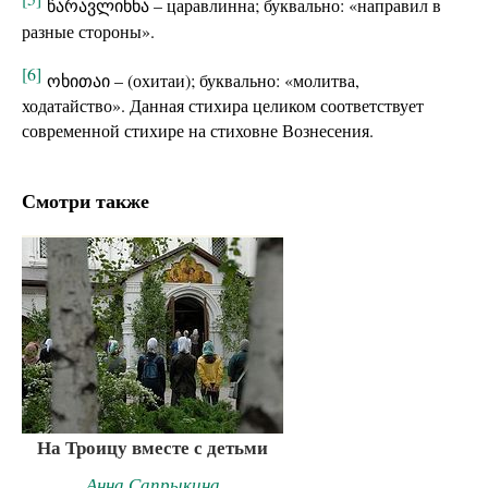
წარავლინნა – царавлинна; буквально: «направил в
разные стороны».
[6]
ოხითაი – (охитаи); буквально: «молитва,
ходатайство». Данная стихира целиком соответствует
современной стихире на стиховне Вознесения.
Смотри также
На Троицу вместе с детьми
Анна Сапрыкина