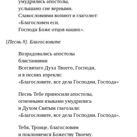
умудрились апостолы,
услышано сие верными.
Славословиями вопиют и глаголют:
«Благословен еси,
Господи Боже отцов наших».
[
Песнь 8]. Благословите
Возрадовались апостолы
блистаниями
Всесвятаго Духа Твоего, Господи,
и в песнях изрекли:
«Благословите, все дела Господни, Господа»
Песнь Тебе приносили апостолы,
огненными языками умудрились
и Духом Святым глаголали:
«Благословите, все дела Господни, Господа».
Тебя, Троице, благословим
и поклоняемся Божеству Твоему.