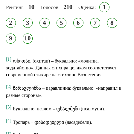
10
210
1
Рейтинг:
Голосов:
Оценка:
2
3
4
5
6
7
8
9
10
[1]
ოხითაი. (охитаи) – буквально: «молитва,
ходатайство». Данная стихира целиком соответствует
современной стихире на стиховне Вознесения.
[2]
წარავლინნა – царавлинна; буквально: «направил в
разные стороны».
[3]
Буквально: псалом – ფსალმუნი (псалмуни).
[4]
Тропарь – დასადებელი (дасадебели).
[5]