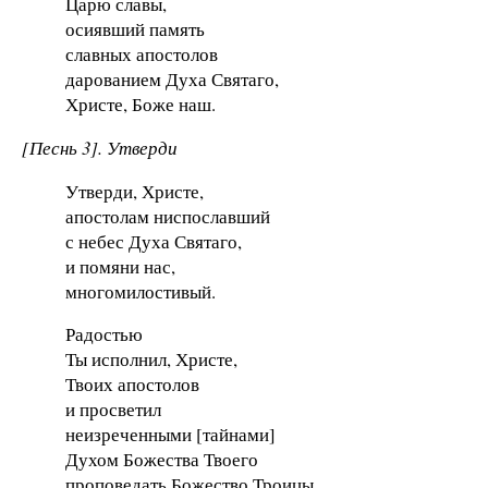
Царю славы,
осиявший память
славных апостолов
дарованием Духа Святаго,
Христе, Боже наш.
[Песнь 3]. Утверди
Утверди, Христе,
апостолам ниспославший
с небес Духа Святаго,
и помяни нас,
многомилостивый.
Радостью
Ты исполнил, Христе,
Твоих апостолов
и просветил
неизреченными [тайнами]
Духом Божества Твоего
проповедать Божество Троицы.