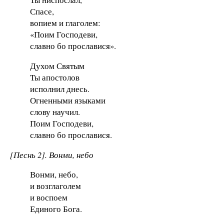
Спасе,
вопием и глаголем:
«Поим Господеви,
славно бо прославися».
Духом Святым
Ты апостолов
исполнил днесь.
Огненными языками
слову научил.
Поим Господеви,
славно бо прославися.
[Песнь 2]. Вонми, небо
Вонми, небо,
и возглаголем
и воспоем
Единого Бога.