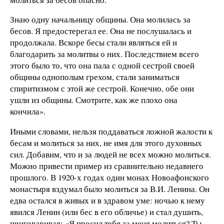
Знаю одну начальницу общины. Она молилась за
бесов. Я предостерегал ее. Она не послушалась и
продолжала. Вскоре бесы стали являться ей и
благодарить за молитвы о них. Последствием всего
этого было то, что она пала с одной сестрой своей
общины однополым грехом, стали заниматься
спиритизмом с этой же сестрой. Конечно, обе они
ушли из общины. Смотрите, как же плохо она
кончила».
Иными словами, нельзя поддаваться ложной жалости к
бесам и молиться за них, не имя для этого духовных
сил. Добавим, что и за людей не всех можно молиться.
Можно привести пример из сравнительно недавнего
прошлого. В 1920-х годах один монах Новоафонского
монастыря вздумал было молиться за В.И. Ленина. Он
едва остался в живых и в здравом уме: ночью к нему
явился Ленин (или бес в его обличье) и стал душить,
приговаривая: «Я просил тебя за меня молиться? Ты