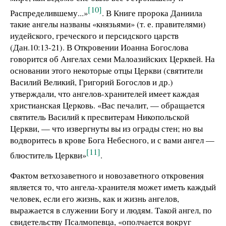
[10]
Распределившему...»
. В Книге пророка Даниила
такие ангелы названы «князьями» (т. е. правителями)
иудейского, греческого и персидского царств
(Дан.10:13-21). В Откровении Иоанна Богослова
говорится об Ангелах семи Малоазийских Церквей. На
основании этого некоторые отцы Церкви (святители
Василий Великий, Григорий Богослов и др.)
утверждали, что ангелов-хранителей имеет каждая
христианская Церковь. «Вас печалит, — обращается
святитель Василий к пресвитерам Никопольской
Церкви, — что извергнуты вы из ограды стен; но вы
водворитесь в крове Бога Небесного, и с вами ангел —
[11]
блюститель Церкви»
.
Фактом ветхозаветного и новозаветного откровения
является то, что ангела-хранителя может иметь каждый
человек, если его жизнь, как и жизнь ангелов,
выражается в служении Богу и людям. Такой ангел, по
свидетельству Псалмопевца, «ополчается вокруг