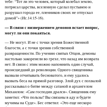
тебе: “Тот ли это человек, который колебал землю,
потрясал царства, вселенную сделал пустынею и
разрушал города ее, пленников своих не отпускал
домой”» (Ис.14:15-16).
— В связи с низвержением демонов встает вопрос,
могут ли они покаяться.
— Не могут. И не с точки зрения Божественной
благости, а с точки зрения собственной
развращенности. По учению святых Отцов, демоны
настолько закоренели во грехе, что назад им возврата
нет. В связи с этим можно напомнить один случай,
происшедший до революции. Одного священника
вызвали отчитывать бесноватого, и ему удалось
вызвать беса на прямой разговор. Злой дух с похвалой
рассказывал о битве между сатаной и архангелом
Михаилом: «Сам господин дрался». Священник ему
заметил: «Что пользы? Вы связаны в аду и будете
мучимы на Суде». Бес ответил: «Это еще нескоро