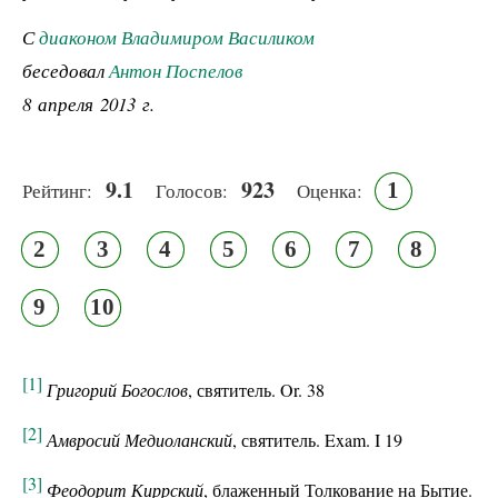
С
диаконом Владимиром Василиком
беседовал
Антон Поспелов
8 апреля 2013 г.
9.1
923
1
Рейтинг:
Голосов:
Оценка:
2
3
4
5
6
7
8
9
10
[1]
Григорий Богослов
, святитель. Or. 38
[2]
Амвросий Медиоланский
, святитель. Exam. I 19
[3]
Феодорит Киррский
, блаженный Толкование на Бытие.