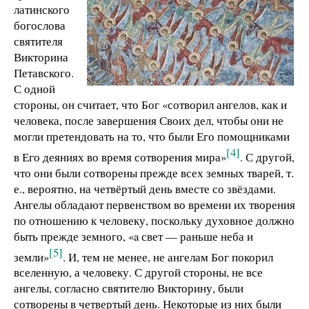
латинского
богослова
святителя
Викторина
Петавского.
С одной
стороны, он считает, что Бог «сотворил ангелов, как и
человека, после завершения Своих дел, чтобы они не
могли претендовать на то, что были Его помощниками
[4]
в Его деяниях во время сотворения мира»
. С другой,
что они были сотворены прежде всех земных тварей, т.
е., вероятно, на четвёртый день вместе со звёздами.
Ангелы обладают первенством во времени их творения
по отношению к человеку, поскольку духовное должно
быть прежде земного, «a свет — раньше неба и
[5]
земли»
. И, тем не менее, не ангелам Бог покорил
вселенную, а человеку. С другой стороны, не все
ангелы, согласно святителю Викторину, были
сотворены в четвертый день. Некоторые из них были