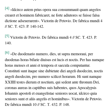
[4]
«Idcirco autem prius opera sua consummauit quam angelos
crearet et hominem fabricaret, ne forte adiutores se fuisse falsa
dictione adseuerarent». Victorin de Petovio. De fabrica mundi 4
// SC. T. 423. P. 140-142.
[5]
Victorin de Petovio. De fabrica mundi 4 // SC. T. 423. P.
140.
[6]
«De duodenario numero, dies, ut supra memoraui, per
duodenas horas bifarie diuisus est lucis et noctis. Per has namque
horas menses et anni et tempora et saecula computantur.
Constituti sunt itaque sine dubietate diei angeli duodecim, noctis
angeli duodecim, pro numero scilicet horarum. Hi sunt namque
XXIIII testes dierum et noctium, qui sedent ante thronum Dei,
coronas aureas in capitibus suis habentes, quos Apocalypsis
Iohannis apostoli et euangelistae seniores uocat, idcirco quia
seniores sunt et aliis angelis et hominibus». Victorin de Petovio.
De fabrica mundi 10 // SC. Т. 432. P. 148.