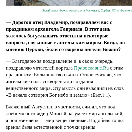
Белый ангел. Фреска монастыря в Милешево, Сербия. XIII в. Фрагмен
— Дорогой отец Владимир, поздравляем вас с
праздником архангела Гавриила. В этот день
хотелось бы услышать ответы на некоторые
вопросы, связанные с ангельским миром. Когда, по
мнению Церкви, были сотворены ангелы Божии?
— Благодарю за поздравление и, в свою очередь,
поздравляю читателей портала
Православие.Ru
с этим
праздником. Большинство святых Отцов считали, что
ангельские силы сотворены до создания
вещественного мира. Эту мысль они выводили из слов
«В начале сотворил Бог небо и землю» (Быт.1:1).
Блаженный Августин, в частности, считал, что под
«небом» боговидец Моисей разумеет мир ангельский,
а под «землей» — мир вещественный. Подобная точка
зрения была естественной с точки зрения