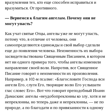
вразумления тех, кто еще способен исправиться и
вразумиться. От противного.
— Вернемся к благим ангелам. Почему они не
могут упасть?
Как учат святые Отцы, ангелы уже не могут упасть,
потому что, в отличие от человека, они
самоопределяются единожды и свой выбор сделали
еще до появления человека. Неизменность их выбора
засвидетельствована Священным Писанием, в котором
нет ни одного примера того, чтобы ангелы изменили
направление своей воли. Напротив, все Священное
Писание говорит о неизменности их произволения.
Например, в 102-м псалме: «Благословите Господа вси
ангели Его, слуги Его, творящие волю Его услышати
глас словес Его». Вот что говорит преподобный Иоанн
Дамаскин: ангелы «неудобопреклонны ко злу, хотя и не
непреклонны, но теперь даже и непреклонны, — не по
природе, а по благодати и по привязанности к одному