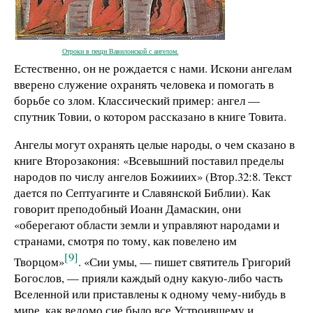
Отроки в пещи Вавилонской с ангелом.
Естественно, он не рождается с нами. Искони ангелам
вверено служение охранять человека и помогать в
борьбе со злом. Классический пример: ангел —
спутник Товии, о котором рассказано в книге Товита.
Ангелы могут охранять целые народы, о чем сказано в
книге Второзакония: «Всевышний поставил пределы
народов по числу ангелов Божииих» (Втор.32:8. Текст
дается по Септуагинте и Славянской Библии). Как
говорит преподобный Иоанн Дамаскин, они
«оберегают области земли и управляют народами и
странами, смотря по тому, как повелено им
[9]
Творцом»
. «Сии умы, — пишет святитель Григорий
Богослов, — прияли каждый одну какую-либо часть
Вселенной или приставлены к одному чему-нибудь в
мире, как ведомо сие было все Устроившему и