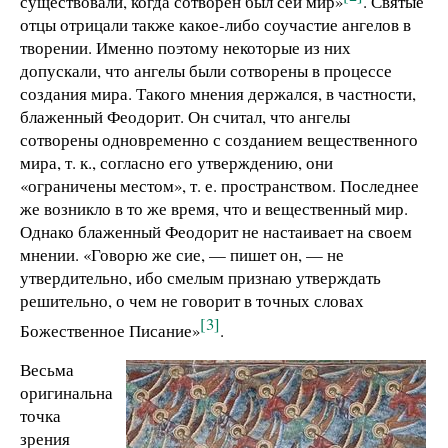
существовали, когда сотворен был сей мир»
. Святые
отцы отрицали также какое-либо соучастие ангелов в
творении. Именно поэтому некоторые из них
допускали, что ангелы были сотворены в процессе
создания мира. Такого мнения держался, в частности,
блаженный Феодорит. Он считал, что ангелы
сотворены одновременно с созданием вещественного
мира, т. к., согласно его утверждению, они
«ограничены местом», т. е. пространством. Последнее
же возникло в то же время, что и вещественный мир.
Однако блаженный Феодорит не настаивает на своем
мнении. «Говорю же сие, — пишет он, — не
утвердительно, ибо смелым признаю утверждать
решительно, о чем не говорит в точных словах
[3]
Божественное Писание»
.
Весьма
оригинальна
точка
зрения