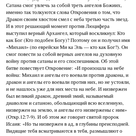
Сатана смог увлечь за собой треть ангелов Божиих,
именно так толкуются слова Откровения о том, что
Дракон своим хвостом смел с неба третью часть звезд.
И в этот решающий момент против Люцифера
выступил верный Архангел, который воскликнул: Кто
как Бог (Кто подобен Богу)? Поэтому он и получил имя
«Михаил» (по еврейски Ми ка Эль — кто как Бог?). Он
смог повести за собой верных ангелов на духовную
войну против сатаны и его споспешников. Об этой
битве повествует Откровение: «И произошла на небе
война: Михаил и ангелы его воевали против дракона, и
дракон и ангелы его воевали против них, но не устояли,
и не нашлось уже для них места на небе. И низвержен
был великий дракон, древний змий, называемый
диаволом и сатаною, обольщающий всю вселенную,
низвержен на землю, и ангелы его низвержены с ним»
(Откр.12:7-9). И об этом же говорит святой пророк
Исаия: «Но ты низвержен в ад, в глубины преисподней.
Видящие тебя всматриваются в тебя, размышляют о