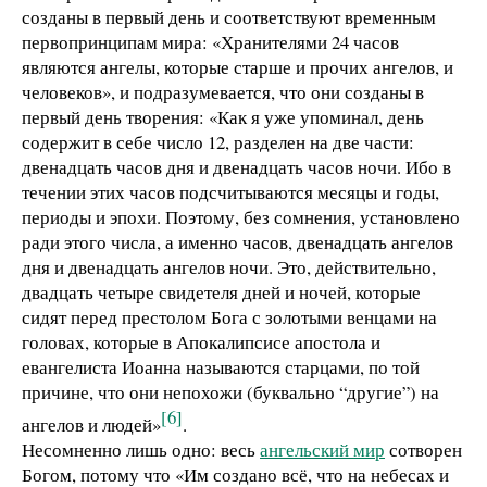
созданы в первый день и соответствуют временным
первопринципам мира: «Хранителями 24 часов
являются ангелы, которые старше и прочих ангелов, и
человеков», и подразумевается, что они созданы в
первый день творения: «Как я уже упоминал, день
содержит в себе число 12, разделен на две части:
двенадцать часов дня и двенадцать часов ночи. Ибо в
течении этих часов подсчитываются месяцы и годы,
периоды и эпохи. Поэтому, без сомнения, установлено
ради этого числа, а именно часов, двенадцать ангелов
дня и двенадцать ангелов ночи. Это, действительно,
двадцать четыре свидетеля дней и ночей, которые
сидят перед престолом Бога с золотыми венцами на
головах, которые в Апокалипсисе апостола и
евангелиста Иоанна называются старцами, по той
причине, что они непохожи (буквально “другие”) на
[6]
ангелов и людей»
.
Несомненно лишь одно: весь
ангельский мир
сотворен
Богом, потому что «Им создано всё, что на небесах и