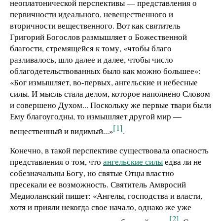
неоплатонической перспективы — представления о
первичности идеального, невещественного и
вторичности вещественного. Вот как святитель
Григорий Богослов размышляет о Божественной
благости, стремящейся к тому, «чтобы благо
разливалось, шло далее и далее, чтобы число
облагодетельствованных было как можно большее»:
«Бог измышляет, во-первых, ангельские и небесные
силы. И мысль стала делом, которое наполнено Словом
и совершено Духом... Поскольку же первые твари были
Ему благоугодны, то измышляет другой мир —
[1]
вещественный и видимый...»
.
Конечно, в такой перспективе существовала опасность
представления о том, что
ангельские силы
едва ли не
собезначальны Богу, но святые Отцы властно
пресекали ее возможность. Святитель Амвросий
Медиоланский пишет: «Ангелы, господства и власти,
хотя и прияли некогда свое начало, однако же уже
[2]