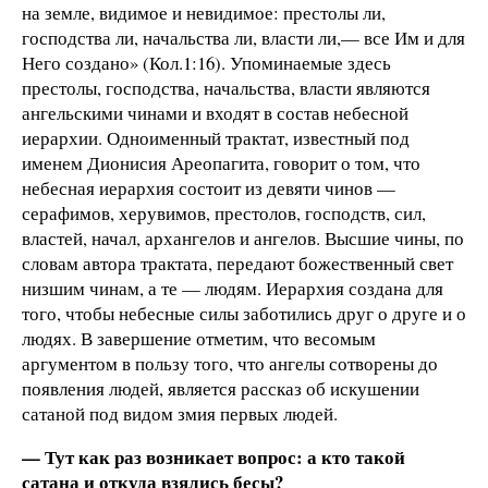
на земле, видимое и невидимое: престолы ли,
господства ли, начальства ли, власти ли,— все Им и для
Него создано» (Кол.1:16). Упоминаемые здесь
престолы, господства, начальства, власти являются
ангельскими чинами и входят в состав небесной
иерархии. Одноименный трактат, известный под
именем Дионисия Ареопагита, говорит о том, что
небесная иерархия состоит из девяти чинов —
серафимов, херувимов, престолов, господств, сил,
властей, начал, архангелов и ангелов. Высшие чины, по
словам автора трактата, передают божественный свет
низшим чинам, а те — людям. Иерархия создана для
того, чтобы небесные силы заботились друг о друге и о
людях. В завершение отметим, что весомым
аргументом в пользу того, что ангелы сотворены до
появления людей, является рассказ об искушении
сатаной под видом змия первых людей.
— Тут как раз возникает вопрос: а кто такой
сатана и откуда взялись бесы?