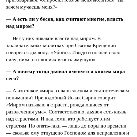
зачем мучаешь меня?»
— А есть ли у бесов, как считают многие, власть
над миром?
— Нет у них никакой власти над миром. В
заклинательных молитвах при Святом Крещении
говорится дьяволу: «Убойся. Изыди и познай свою
силу, ниже на свиниях власть имущую».
— А почему тогда дьявол именуется князем мира
сего?
— А что такое «мир» в евангельском и святоотеческом
понимании? Преподобный Исаак Сирин говорит:
«Миром называю я страсти, рождающиеся от
развлечения ума». Соответственно, дьявол есть князь
над страстями. И над теми, кто рабствует этим
страстям. Но опять-таки — лишь до поры до времени
— сколько ему отпущено Господом для исправления и