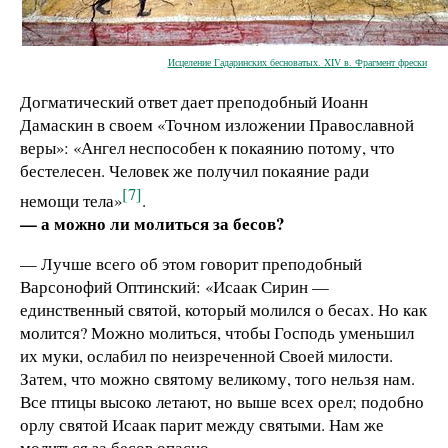
Исцеление Гадаринских бесноватых. XIV в. Фрагмент фрески
Догматический ответ дает преподобный Иоанн
Дамаскин в своем «Точном изложении Православной
веры»: «Ангел неспособен к покаянию потому, что
бестелесен. Человек же получил покаяние ради
[7]
немощи тела»
.
— а м
ожно ли молиться за бесов?
— Лучше всего об этом говорит преподобный
Варсонофий Оптинский: «Исаак Сирин —
единственный святой, который молился о бесах. Но как
молится? Можно молиться, чтобы Господь уменьшил
их муки, ослабил по неизреченной Своей милости.
Затем, что можно святому великому, того нельзя нам.
Все птицы высоко летают, но выше всех орел; подобно
орлу святой Исаак парит между святыми. Нам же
молиться за бесов опасно.