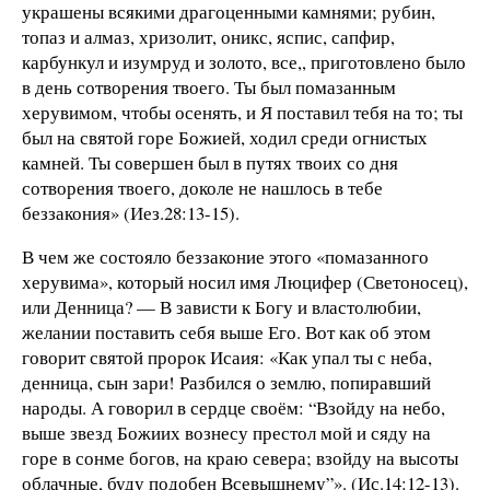
украшены всякими драгоценными камнями; рубин,
топаз и алмаз, хризолит, оникс, яспис, сапфир,
карбункул и изумруд и золото, все,, приготовлено было
в день сотворения твоего. Ты был помазанным
херувимом, чтобы осенять, и Я поставил тебя на то; ты
был на святой горе Божией, ходил среди огнистых
камней. Ты совершен был в путях твоих со дня
сотворения твоего, доколе не нашлось в тебе
беззакония» (Иез.28:13-15).
В чем же состояло беззаконие этого «помазанного
херувима», который носил имя Люцифер (Светоносец),
или Денница? — В зависти к Богу и властолюбии,
желании поставить себя выше Его. Вот как об этом
говорит святой пророк Исаия: «Как упал ты с неба,
денница, сын зари! Разбился о землю, попиравший
народы. А говорил в сердце своём: “Взойду на небо,
выше звезд Божиих вознесу престол мой и сяду на
горе в сонме богов, на краю севера; взойду на высоты
облачные, буду подобен Всевышнему”». (Ис.14:12-13).