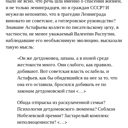
было не ясно, что речь шла именно о спасении жизней,
и не только ленинградцев, но и граждан СССР? И
неужели непонятно, что в трагедии Ленинграда
виновато не советское, а гитлеровское руководство?
Знавшие Астафьева коллеги по писательскому цеху, в
частности, не менее уважаемый Валентин Распутин,
наблюдавшие его необъяснимую эволюцию, высказали
такую мысль:
«Он же детдомовец, шпана, а в ихней среде
жестокости много. Они слабого, как правило,
добивают. Вот советская власть ослабела, и
Астафьев, как бы обидевшийся на нее за то, что
она его оставила, бросился добивать ее по
законам детдомовской стаи <…>
Обида отпрыска из раскулаченной семьи?
Психология детдомовского люмпена? Соблазн
Нобелевской премии? Застарелый комплекс
неполноценности? <…>