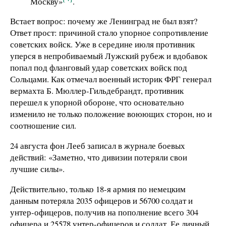
Москву»
.
Встает вопрос: почему же Ленинград не был взят?
Ответ прост: причиной стало упорное сопротивление
советских войск. Уже в середине июля противник
уперся в непробиваемый Лужский рубеж и вдобавок
попал под фланговый удар советских войск под
Сольцами. Как отмечал военный историк ФРГ генерал
вермахта Б. Мюллер-Гильдебрандт, противник
перешел к упорной обороне, что основательно
изменило не только положение воюющих сторон, но и
соотношение сил.
24 августа фон Лееб записал в журнале боевых
действий: «Заметно, что дивизии потеряли свои
лучшие силы».
Действительно, только 18-я армия по немецким
данным потеряла 2035 офицеров и 56700 солдат и
унтер-офицеров, получив на пополнение всего 304
офицера и 25578 унтер-офицеров и солдат. Ее личный