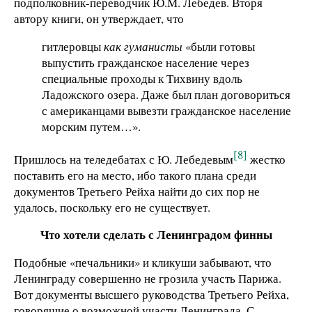
подполковник-переводчик Ю.М. Лебедев. Вторя
автору книги, он утверждает, что
гитлеровцы
как гуманисты
«были готовы
выпустить гражданское население через
специальные проходы к Тихвину вдоль
Ладожского озера. Даже был план договориться
с американцами вывезти гражданское население
морским путем…».
[8]
Пришлось на теледебатах с Ю. Лебедевым
жестко
поставить его на место, ибо такого плана среди
документов Третьего Рейха найти до сих пор не
удалось, поскольку его не существует.
Что хотели сделать с Ленинградом финны
Подобные «печальники» и кликуши забывают, что
Ленинграду совершенно не грозила участь Парижа.
Вот документы высшего руководства Третьего Рейха,
говорящие о возможной участи Ленинграда. С