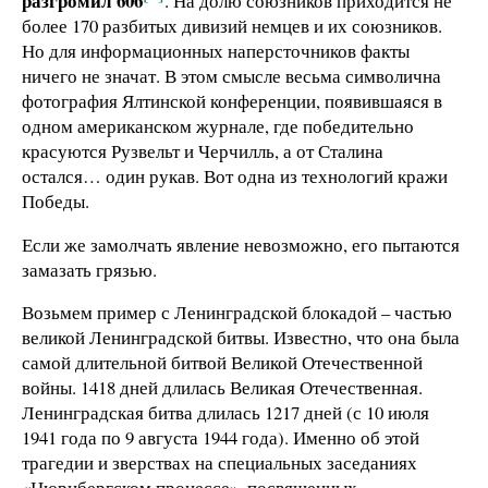
разгромил 606
. На долю союзников приходится не
более 170 разбитых дивизий немцев и их союзников.
Но для информационных наперсточников факты
ничего не значат. В этом смысле весьма символична
фотография Ялтинской конференции, появившаяся в
одном американском журнале, где победительно
красуются Рузвельт и Черчилль, а от Сталина
остался… один рукав. Вот одна из технологий кражи
Победы.
Если же замолчать явление невозможно, его пытаются
замазать грязью.
Возьмем пример с Ленинградской блокадой – частью
великой Ленинградской битвы. Известно, что она была
самой длительной битвой Великой Отечественной
войны. 1418 дней длилась Великая Отечественная.
Ленинградская битва длилась 1217 дней (с 10 июля
1941 года по 9 августа 1944 года). Именно об этой
трагедии и зверствах на специальных заседаниях
«Нюрнбергском процессе», посвященных