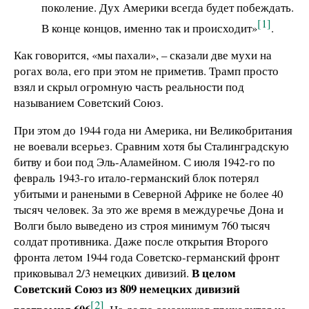
поколение. Дух Америки всегда будет побеждать.
[1]
В конце концов, именно так и происходит»
.
Как говорится, «мы пахали», – сказали две мухи на
рогах вола, его при этом не приметив. Трамп просто
взял и скрыл огромную часть реальности под
называнием Советский Союз.
При этом до 1944 года ни Америка, ни Великобритания
не воевали всерьез. Сравним хотя бы Сталинградскую
битву и бои под Эль-Аламейном. С июля 1942-го по
февраль 1943-го итало-германский блок потерял
убитыми и ранеными в Северной Африке не более 40
тысяч человек. За это же время в междуречье Дона и
Волги было выведено из строя минимум 760 тысяч
солдат противника. Даже после открытия Второго
фронта летом 1944 года Советско-германский фронт
В целом
приковывал 2/3 немецких дивизий.
Советский Союз из 809 немецких дивизий
[2]