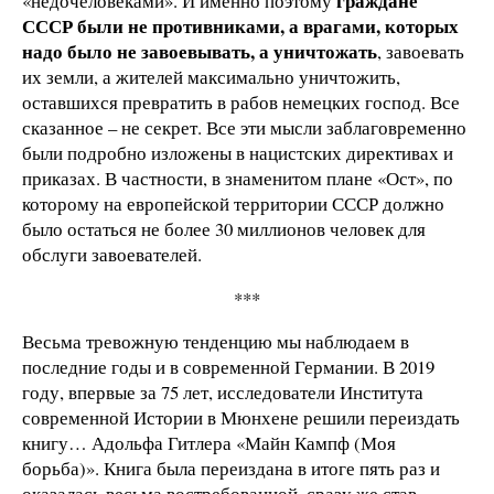
граждане
«недочеловеками». И именно поэтому
СССР были не противниками, а врагами, которых
надо было не завоевывать, а уничтожать
, завоевать
их земли, а жителей максимально уничтожить,
оставшихся превратить в рабов немецких господ. Все
сказанное – не секрет. Все эти мысли заблаговременно
были подробно изложены в нацистских директивах и
приказах. В частности, в знаменитом плане «Ост», по
которому на европейской территории СССР должно
было остаться не более 30 миллионов человек для
обслуги завоевателей.
***
Весьма тревожную тенденцию мы наблюдаем в
последние годы и в современной Германии. В 2019
году, впервые за 75 лет, исследователи Института
современной Истории в Мюнхене решили переиздать
книгу… Адольфа Гитлера «Майн Кампф (Моя
борьба)». Книга была переиздана в итоге пять раз и
оказалась весьма востребованной, сразу же став